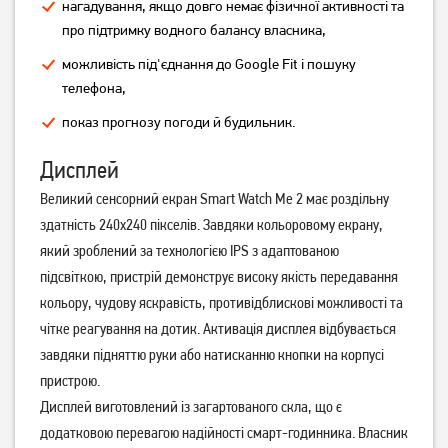
нагадування, якщо довго немає фізичної активності та
Gold Rose
Crystal White
про підтримку водного балансу власника,
2 049
2 049
грн
грн
можливість під'єднання до Google Fit і пошуку
телефона,
показ прогнозу погоди й будильник.
Дисплей
Великий сенсорний екран Smart Watch Me 2 має роздільну
здатність 240х240 пікселів. Завдяки кольоровому екрану,
який зроблений за технологією IPS з адаптованою
підсвіткою, пристрій демонструє високу якість передавання
Смарт-годинник Xiaomi
Смарт-годинник Xiaomi
кольору, чудову яскравість, противідблискові можливості та
Redmi Watch 5 Lite Black
Redmi Watch 5 Active Black
чітке реагування на дотик. Активація дисплея відбувається
завдяки підняттю руки або натисканню кнопки на корпусі
2 199
1 749
грн
грн
пристрою.
Дисплей виготовлений із загартованого скла, що є
додатковою перевагою надійності смарт-годинника. Власник