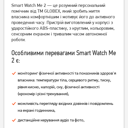
Smart Watch Me 2 — це розумний персональний
помічник від ТМ GLOBEX, який зробить життя
власника комфортнішим і мотивує його до активного
проведення часу. Пристрій виготовлений у корпусі з
ударостійкого ABS-пластику, з круглим, кольоровим,
Смарт-годинник Gelius
Смарт-годинник Gelius
сенсорним екраном і тривалим часом автономної
Amazwatch Ultra GP-
Amazwatch Ultra GP-
SW011 Black
SW011 Titan
роботи.
2 049
2 049
грн
грн
Особливими перевагами Smart Watch Me
2 є:
моніторинг фізичної активності та показників здоров'я
власника: температури тіла, серцевого ритму, тиску,
рівня кисню, калорій, сну, фізичної активності
(крокомір і різні тренування),
можливість перегляду вхідних дзвінків і повідомлень
на екрані годинника,
Смарт-годинник Gelius GP-
Смарт-годинник Gelius GP-
дистанційне керування аудіо та фото,
SW014 (Amazwatch GTi)
SW014 (Amazwatch GTi)