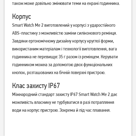
також може довільно змінювати теми на екрані годинника.
Корпус
Smart Watch Me 2 виготовлений у корпусі з ударостійкого
ABS-пластику з можливістю заміни силіконового ремінця.
Завдяки ергономічному дизайну корпусу круглої форми,
Смарт-годинник Gelius Pro
Смарт-годинник Gelius Pro
використаним матеріалам і технології виготовлення, вага
GP-SW009 Amazwatch
GP-SW009 Amazwatch
годинника не перевищує 35 г разом із ремінцем. Керувати
Numix Black
Numix Gold
годинником можна за допомогою двох функціональних
1 299
1 299
грн
грн
кнопок, розташованих на бічній поверхні пристрою.
Клас захисту IP67
Міжнародний стандарт захисту IP67 Smart Watch Me 2 дає
можливість власнику не турбуватися в разі потрапляння
води на корпус пристрою. Зокрема й під час плавання.