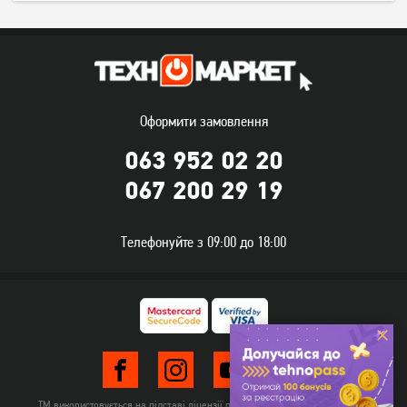
Смарт-годинник Gelius
Смарт-годинник Gelius
Amazwatch Light GP-
Amazwatch Light GP-
SW015 Black
SW015 Pink
1 349
1 349
грн
грн
Оформити замовлення
063 952 02 20
067 200 29 19
Телефонуйте з 09:00 до 18:00
Смарт-годинник Gelius Pro
Смарт-годинник Gelius GP-
GP-SW008 Black
SW016 Tactical Heavy Silver
Titan
1 449
грн
2 499
грн
Немає в наявності
ТМ використовується на підставі ліцензії правовласника TehnomarketLTD