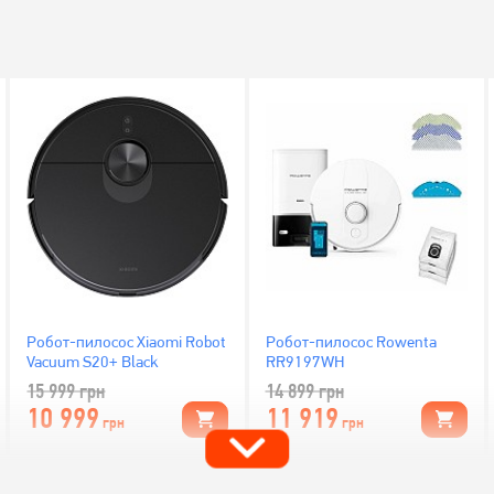
Робот-пилосос Xiaomi Robot
Робот-пилосос Rowenta
Vacuum S20+ Black
RR9197WH
15 999
грн
14 899
грн
10 999
11 919
грн
грн