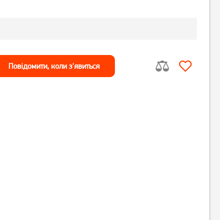
Повiдомити, коли з'явиться