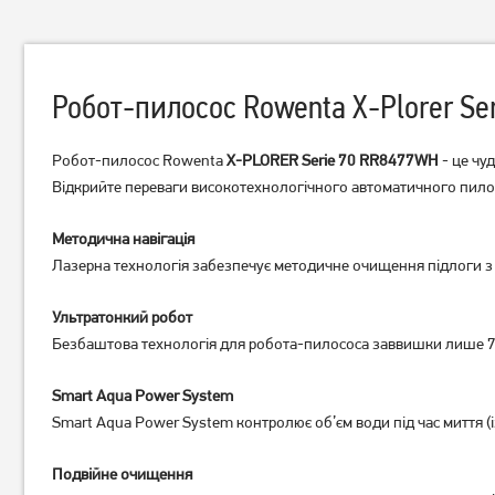
Робот-пилосос Rowenta X-Plorer Ser
Робот-пилосос Rowenta
X-PLORER Serie 70 RR8477WH
- це чу
Відкрийте переваги високотехнологічного автоматичного пилос
Робот-пилосос Rowenta
Робот-пилосос Rowenta X-
Методична навігація
RR9485WH
PLORER Serie 90+
Лазерна технологія забезпечує методичне очищення підлоги з
RR8797WH
28 529
грн
14 899
грн
22 819
11 919
грн
грн
Ультратонкий робот
Безбаштова технологія для робота-пилососа заввишки лише 7,8 
Smart Aqua Power System
Smart Aqua Power System контролює об’єм води під час миття (і
Подвійне очищення