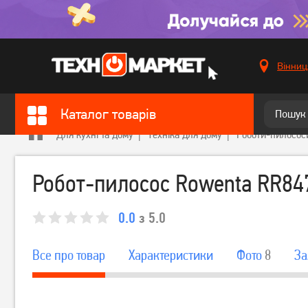
Вінниц
Каталог товарів
Для кухні та дому
Техніка для дому
Роботи-пилосос
Робот-пилосос Rowenta RR8
0.0
з 5.0
Все про товар
Характеристики
Фото
8
За