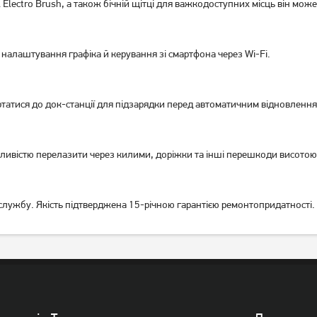
 Electro Brush, а також бічній щітці для важкодоступних місць він мож
налаштування графіка й керування зі смартфона через Wi-Fi.
Робот-пилосос Ecovacs
Робот-пилосос Xiaomi Robot
Deebot Y1 Pro White (DLX34
Vacuum E10 White з вологим
White) UA UCRF
прибиранням
татися до док-станції для підзарядки перед автоматичним відновлення
6 189
грн
7 929
грн
5 789
7 419
грн
грн
жливістю перелазити через килими, доріжки та інші перешкоди висотою
у службу. Якість підтверджена 15-річною гарантією ремонтопридатності.