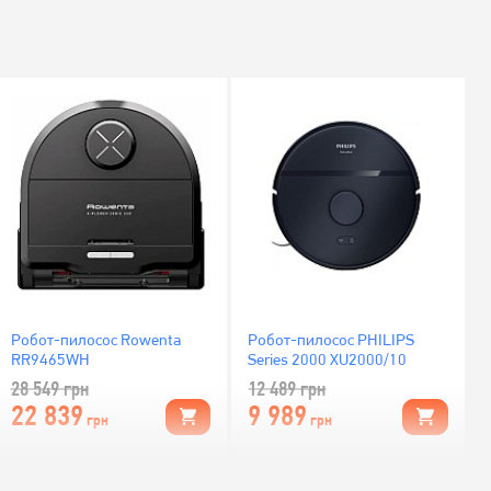
Робот-пилосос Rowenta
Робот-пилосос PHILIPS
RR9465WH
Series 2000 XU2000/10
28 549
грн
12 489
грн
22 839
9 989
грн
грн