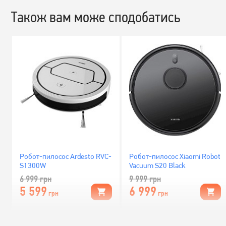
Також вам може сподобатись
Робот-пилосос Ardesto RVC-
Робот-пилосос Xiaomi Robot
S1300W
Vacuum S20 Black
6 999
грн
9 999
грн
5 599
6 999
грн
грн