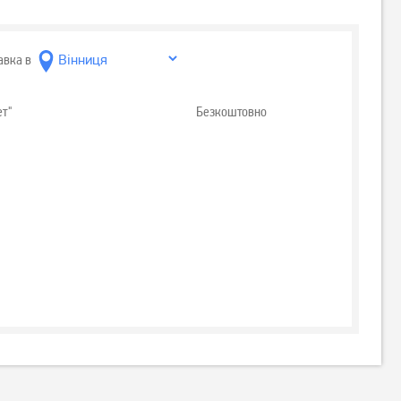
авка в
ет"
Безкоштовно