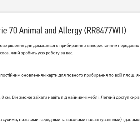
ie 70 Animal and Allergy (RR8477WH)
дове рішення для домашнього прибирання з використанням передових 
оса, який зробить усю роботу за вас.
Робот-пилосос Rowenta X-
Робот-пилосос Rowenta X-
Plorer Serie 90+ RR8797WH
Plorer Serie 90 RR8777WH
 постійним оновленням карти для повного прибирання по всій площі 
UA UCRF
UA UCRF
14 749
грн
9 779
грн
13 809
9 159
грн
грн
см. Він зможе заїхати навіть під найнижчі меблі. Легкий доступ скріз
з сухими, низькими, середніми та високими налаштуваннями) і дає змогу