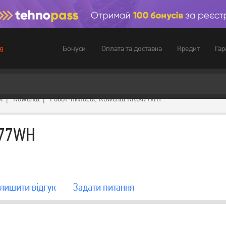
Бонуси
Оплата та доставка
Кредит
Гар
я
и
Rowenta
Робот-пилосос Rowenta RR8477WH
477WH
лишити вiдгук
Задати питання