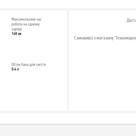
Максимальний час
Дост
роботи на одному
заряді
168 хв
Самовивіз з магазину "Техномарк
Об'єм бака для сміття
0.4 л