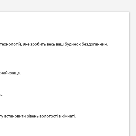
технологій, яке зробить весь ваш будинок бездоганним.
Робот-пилосос Rowenta X-
Робот-пилосос Dreame Bot
Plorer Serie 140+ Total Care
D10s White
якнайкраще.
RR9197WH UA UCRF
17 819
грн
10 999
грн
16 669
10 289
грн
грн
ь.
 встановити рівень вологості в кімнаті.