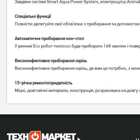
Завдяки системі Smart Aqua Power System, електрощітці Animal
Спеціальні функції
Повністю делегуйте свої обов’язки з прибирання за допомогою 
Робот-пилосос Ecovacs
Робот-пилосос Ecovacs
Автоматичне прибирання нон-стоп
Deebot Ozmo N20 Pro White
Deebot Y1 Pro Black (DLX34
(DKX55)
Black) UA UCRF
У режимі Eco робот-пилосос буде прибирати 168 хвилин і повер
14 649
грн
6 189
грн
13 709
5 789
грн
грн
Високоефективне прибирання скрізь
Високоефективне прибирання скрізь, де вам це потрібно, з мо
15-річна ремонтопридатність
Міцні, довговічні матеріали, конструкція, розрахована на довг