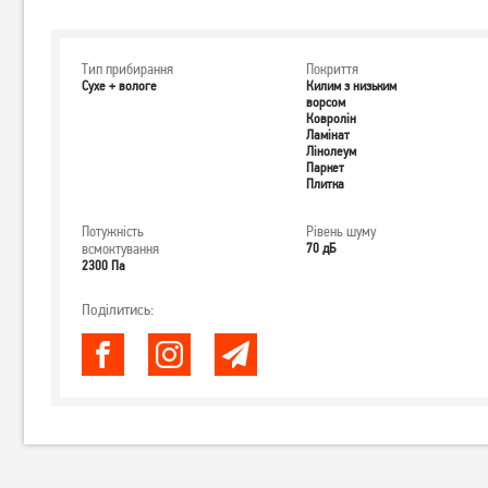
Тип прибирання
Покриття
Сухе + вологе
Килим з низьким
ворсом
Ковролін
Ламінат
Лінолеум
Паркет
Плитка
Потужність
Рівень шуму
всмоктування
70 дБ
2300 Па
Поділитись: