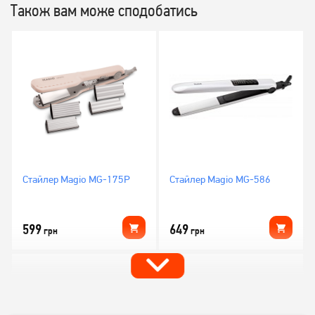
Також вам може сподобатись
Стайлер Magio MG-175P
Стайлер Magio MG-586
599
649
грн
грн