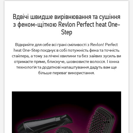
Вдвічі швидше вирівнювання та сушіння
з феном-щіткою Revlon Perfect heat One-
Step
Стайлер Philips StraightCare
Стайлер Philips StraightCare
Essential BHS375/00
Essential BHS376/00
Відкрийте для себе всі грані сміливості з Revlon! Perfect
heat One-Step поєднує в собі потужність фена та точність
стайлера, а тому за лічені хвилини та без зайвих зусиль ви
1 149
1 549
грн
грн
отримаєте пряме, блискуче, шовковисте волосся. І іонна
технологія та додаткові налаштування дадуть вам ще
більше переваг використання.
Стайлер Philips StraightCare
Плойка Magio MG-670