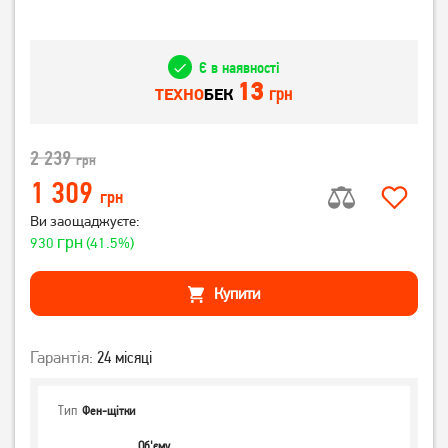
Є в наявності
13
грн
ТЕХНО
БЕК
2 239
грн
1 309
грн
Ви заощаджуєте:
грн
930
(41.5%)
Купити
Гарантія:
24 місяці
Тип
Фен-щітки
Об'єму