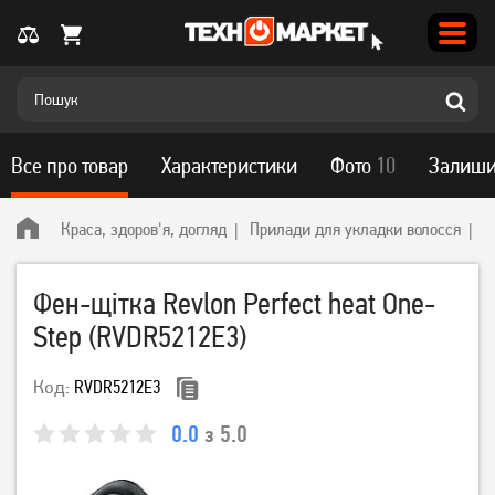
Все про товар
Характеристики
Фото
10
Залиши
Краса, здоров'я, догляд
Прилади для укладки волосся
R
Фен-щітка Revlon Perfect heat One-
Step (RVDR5212E3)
Код:
RVDR5212E3
0.0
з 5.0