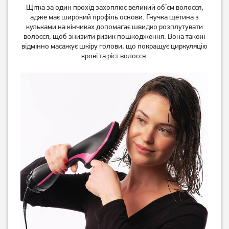
Щітка за один прохід захоплює великий об’єм волосся,
адже має широкий профіль основи. Гнучка щетина з
кульками на кінчиках допомагає швидко розплутувати
волосся, щоб знизити ризик пошкодження. Вона також
відмінно масажує шкіру голови, що покращує циркуляцію
крові та ріст волосся.
Щітка для волосся Mondial
Стайлер Esperanza Hair
EA-04
Curler EBL005
979
грн
519
грн
779
409
грн
грн