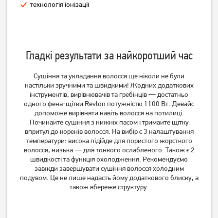
технологія іонізації
Гладкі результати за найкоротший час
Сушіння та укладання волосся ще ніколи не були
настільки зручними та швидкими! Жодних додаткових
Мультистайлер Rowenta
Вирівнювач волосся
інструментів, вирівнювачів та гребінців — достатньо
INFINITE LOOKS 14 IN1
Rowenta SF 7510
одного фена-щітки Revlon потужністю 1100 Вт. Девайс
CF4231F0
3 699
грн
3 319
грн
допоможе вирівняти навіть волосся на потилиці.
2 399
2 649
Починайте сушіння з нижніх пасом і тримайте щітку
грн
грн
впритул до коренів волосся. На вибір є 3 налаштування
температури: висока підійде для пористого жорсткого
волосся, низька — для тонкого ослабленого. Також є 2
швидкості та функція охолодження. Рекомендуємо
завжди завершувати сушіння волосся холодним
подувом. Це не лише надасть йому додаткового блиску, а
також вбереже структуру.