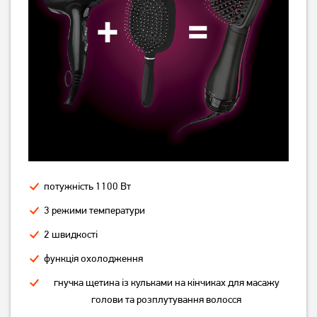
Essential BHS377/00
1 449
379
грн
грн
потужність 1100 Вт
3 режими температури
Плойка Magio MG-704
Плойка Ardesto HC-730G
2 швидкості
функція охолодження
479
729
грн
грн
гнучка щетина із кульками на кінчиках для масажу
голови та розплутування волосся