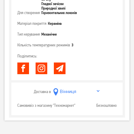
Гладкої зачіски
Природної хвилі
Для створення
Горизонтальних локонів
Матеріал покриття
Кераміка
Тип керування
Механічне
Кількість температурних режимів
3
Поділитись:
Доставка в
Самовивіз з магазину "Техномаркет"
Безкоштовно