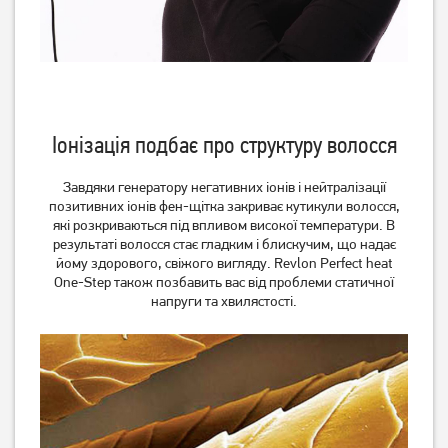
Плойка Esperanza Hair
Стайлер Ardesto HS-612
Curler EBL011
Іонізація подбає про структуру волосся
639
грн
509
629
грн
грн
Завдяки генератору негативних іонів і нейтралізації
позитивних іонів фен-щітка закриває кутикули волосся,
які розкриваються під впливом високої температури. В
результаті волосся стає гладким і блискучим, що надає
йому здорового, свіжого вигляду. Revlon Perfect heat
One-Step також позбавить вас від проблеми статичної
напруги та хвилястості.