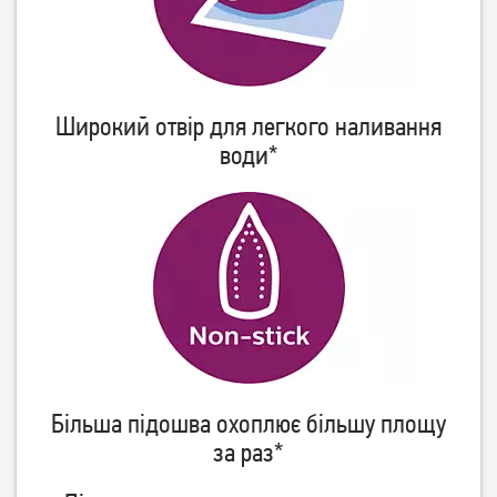
Праска Zelmer ZIR 3210
Праска Tefal Express Steam
Performance
FV2835E0
Широкий отвір для легкого наливання
3 109
грн
води*
2 829
1 739
грн
грн
Більша підошва охоплює більшу площу
за раз*