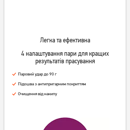
Праска Gorenje
Праска Gorenje
SIH2200BBC
SIH2200BLC
Легка та ефективна
1 799
грн
1 799
грн
1 349
1 549
грн
грн
4 налаштування пари для кращих
результатів прасування
Паровий удар до 90 г
Підошва з антипригарним покриттям
Очищення від накипу
Праска Philips 3000 series
Праска Rotex RIC21-N
DST3010/30
Super Glide