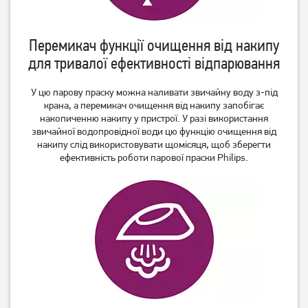
Перемикач функції очищення від накипу
для тривалої ефективності відпарювання
У цю парову праску можна наливати звичайну воду з-під
Праска Gorenje
Праска Gorenje
крана, а перемикач очищення від накипу запобігає
SIH2200TQC
SIH1800TQC
накопиченню накипу у пристрої. У разі використання
1 899
грн
звичайної водопровідної води цю функцію очищення від
накипу слід використовувати щомісяця, щоб зберегти
1 449
1 049
грн
грн
ефективність роботи парової праски Philips.