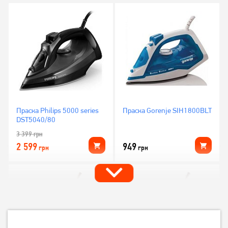
Праска Philips 5000 series
Праска Gorenje SIH1800BLT
DST5040/80
3 399
грн
2 599
949
грн
грн