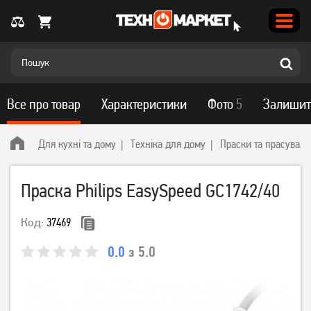
Все про товар
Характеристики
Фото
5
Залишит
Для кухні та дому
Техніка для дому
Праски та прасуваль
Праска Philips EasySpeed GC1742/40
Код:
37469
0.0
з 5.0