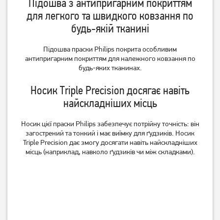
Підошва з антипригарним покриттям
для легкого та швидкого ковзання по
будь-якій тканині
Підошва праски Philips покрита особливим
антипригарним покриттям для належного ковзання по
будь-яких тканинах.
Носик Triple Precision досягає навіть
найскладніших місць
Носик цієї праски Philips забезпечує потрійну точність: він
загострений та тонкий і має виїмку для ґудзиків. Носик
Triple Precision дає змогу досягати навіть найскладніших
місць (наприклад, навколо ґудзиків чи між складками).