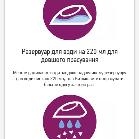
2 099
грн
619
грн
1 609
549
грн
грн
Резервуар для води на 220 мл для
довшого прасування
Менше доливання води завдяки надвеликому резервуару
для води ємністю 220 мл, тож Ви зможете попрасувати
більше одягу за один раз.
Праска Rotex RIC42-C Ultra
Праска Tefal FV1710
Glide
1 299
грн
829
1 049
грн
грн