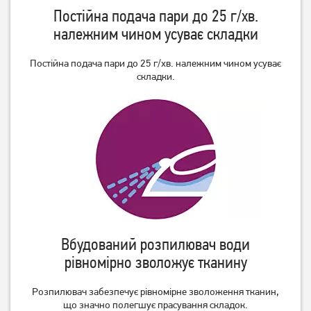
Праска Philips 3000 series
Праска Philips 5000 Series
Постійна подача пари до 25 г/хв.
DST3030/70
DST5030/20
належним чином усуває складки
2 499
грн
2 999
грн
1 949
2 399
грн
грн
Постійна подача пари до 25 г/хв. належним чином усуває
складки.
Прасувальна система Tefal
Відпарювач для одягу
Вбудований розпилювач води
IXEO POWER QT2020
Philips STH7060/80
рівномірно зволожує тканину
19 999
грн
4 189
грн
14 999
3 349
грн
грн
Розпилювач забезпечує рівномірне зволоження тканин,
що значно полегшує прасування складок.