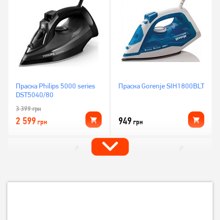
Праска Philips 5000 series
Праска Gorenje SIH1800BLT
DST5040/80
3 399
грн
2 599
949
грн
грн