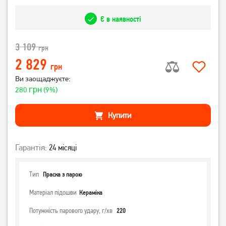
Є в наявності
3 109
грн
2 829
грн
Ви заощаджуєте:
грн
280
(9%)
Купити
Гарантія:
24 місяці
Тип
Праска з парою
Матеріал підошви
Кераміка
Потужність парового удару, г/хв
220