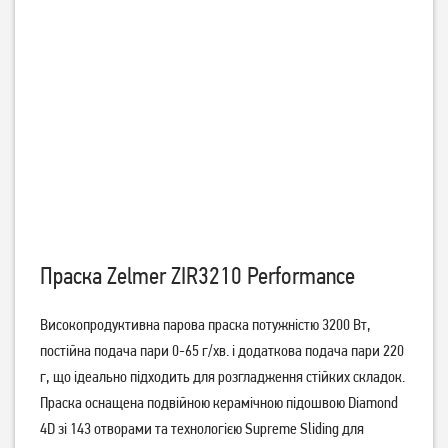
Праска Gorenje
Праска Gorenje
SIH2200BBC
SIH2200BLC
1 799
грн
1 799
грн
1 349
1 549
грн
грн
Праска Zelmer ZIR3210 Performance
Високопродуктивна парова праска потужністю 3200 Вт,
постійна подача пари 0-65 г/хв. і додаткова подача пари 220
Праска Philips 3000 series
Праска Philips EasySpeed
г, що ідеально підходить для розгладження стійких складок.
DST3010/30
GC1742/40
Праска оснащена подвійною керамічною підошвою Diamond
2 099
грн
1 299
грн
4D зі 143 отворами та технологією Supreme Sliding для
1 609
1 049
грн
грн