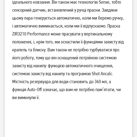
ідеального ковзання. Він також має технологію Sense, тобто
сенсорний датчик, встановлений у ручці праски. Завдяки
цьому пара генерується автоматично, коли ми беремо ручку,
і автоматично вимикається, коли ми її відпускаємо. Праска
ZIR3210 Performance може прасувати у вертикальному
положенні, і, крім того, ми оснастили її функціями захисту від
крапель та блиску. Вам також не потрібно турбуватися про
його роботу, тому що він оснащений потрійною системою
захисту від накипу: функцією автоматичного очищення,
Праска Rotex RIC21-N
Праска Rotex RIC42-C Ultra
системою захисту від накипу та програмою Shot Ancalc.
Super Glide
Glide
Місткість резервуара для води становить до 360 мл, а
619
грн
функція Auto-Off означає, що вам не потрібно пам’ятати, чи
549
829
грн
грн
ви вимкнули її.