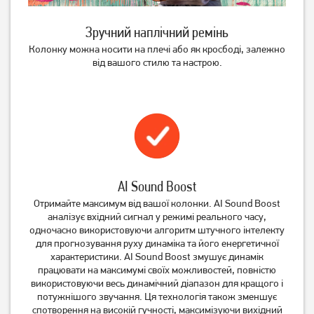
Зручний наплічний ремінь
Колонку можна носити на плечі або як кросбоді, залежно
від вашого стилю та настрою.
Акустична система HiFuture
Акустична система HiFuture
Ripple 30W Black
Vocalist 300 Black
(ripple.black.)
(vocalist300.black)
2 319
грн
11 319
грн
1 849
9 049
грн
грн
AI Sound Boost
Отримайте максимум від вашої колонки. AI Sound Boost
аналізує вхідний сигнал у режимі реального часу,
одночасно використовуючи алгоритм штучного інтелекту
для прогнозування руху динаміка та його енергетичної
характеристики. AI Sound Boost змушує динамік
працювати на максимумі своїх можливостей, повністю
використовуючи весь динамічний діапазон для кращого і
Акустична система Aspor
Акустична система Gelius
потужнішого звучання. Ця технологія також зменшує
A668 Black
BoomBox X GP-BS500x
спотворення на високій гучності, максимізуючи вихідний
Black