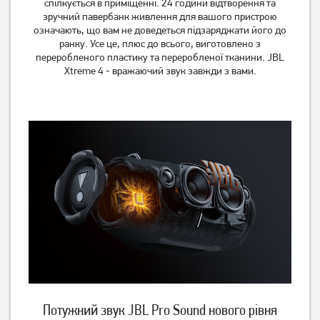
спілкується в приміщенні. 24 години відтворення та
зручний павербанк живлення для вашого пристрою
означають, що вам не доведеться підзаряджати його до
ранку. Усе це, плюс до всього, виготовлено з
переробленого пластику та переробленої тканини. JBL
Xtreme 4 - вражаючий звук завжди з вами.
Акустична система Pixus
Акустична система JBL
Rave Black
PartyBox 710
(4897058531459)
(JBLPARTYBOX710EU)
35 869
грн
2 499
28 689
грн
грн
Потужний звук JBL Pro Sound нового рівня