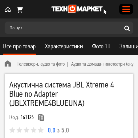
Все про товар
Характеристики
Фото
10
Залиши
Телевізори, аудіо та фото
Аудіо та домашні кінотеатри (акус
Акустична система JBL Xtreme 4
Blue no Adapter
(JBLXTREME4BLUEUNA)
Код:
161126
0.0
з 5.0