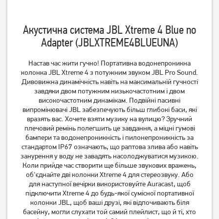
369
грн
369
грн
289
289
грн
грн
Акустична система JBL Xtreme 4 Blue no
Adapter (JBLXTREME4BLUEUNA)
Настав час жити гучно! Портативна водонепроникна
колонка JBL Xtreme 4 з потужним звуком JBL Pro Sound.
Дивовижна динамічність навіть на максимальній гучності
завдяки двом потужним низькочастотним і двом
високочастотним динамікам. Подвійні пасивні
випромінювачі JBL забезпечують більш глибокі баси, які
вразять вас. Хочете взяти музику на вулицю? Зручний
плечовий ремінь полегшить це завдання, а міцні гумові
бампери та водонепроникність і пилонепроникність за
Акустична система Reca
Акустична система JBL
стандартом IP67 означають, що раптова злива або навіть
AST-311G Grey
Charge 5 Black
занурення у воду не завадять насолоджуватися музикою.
(JBLCHARGE5BLK)
Коли прийде час створити ще більше звукових вражень,
369
грн
об'єднайте дві колонки Xtreme 4 для стереозвуку. Або
289
6 499
грн
грн
для наступної вечірки використовуйте Auracast, щоб
підключити Xtreme 4 до будь-якої сумісної портативної
колонки JBL, щоб ваші друзі, які відпочивають біля
басейну, могли слухати той самий плейлист, що й ті, хто