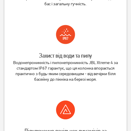
бас і загальну гучність.
11 999
1 699
грн
грн
Захист від води та пилу
Водонепроникність і пилонепроникність JBL Xtreme 4 за
стандартом IP67 гарантує, що ця колонка впорається
практично з будь-яким середовищем - від вечірки біля
басейну до пікніка на березі моря.
Підключення декількох динаміків за