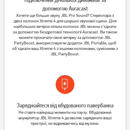
допомогою Auracast
Хочете ще більше звуку JBL Pro Sound? Стереопара з
двох колонок Xtreme 4 для ширшої звукової сцени. Для
найбільших вечірок кілька колонок JBL можна з'єднати
за допомогою бездротової технології Auracast. Ви також
можете прокачати свою вечірку за допомогою JBL
PartyBoost, використовуючи додаток JBL Portable, щоб
об'єднати ваш Xtreme 4 з іншими колонками, сумісними з
JBL PartyBoost.
Заряджайтеся від вбудованого павербанка
Не ставте найкращі моменти на паузу. Вбудований
акумулятор JBL Xtreme 4 дозволяє заряджати ваші
пристрої, не відриваючись від музики.