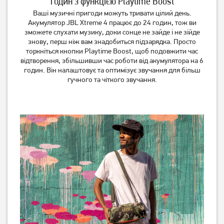
годин з функцією Playtime Boost
Ваші музичні пригоди можуть тривати цілий день.
Акумулятор JBL Xtreme 4 працює до 24 годин, тож ви
зможете слухати музику, доки сонце не зайде і не зійде
знову, перш ніж вам знадобиться підзарядка. Просто
торкніться кнопки Playtime Boost, щоб подовжити час
відтворення, збільшивши час роботи від акумулятора на 6
годин. Він налаштовує та оптимізує звучання для більш
гучного та чіткого звучання.
Акустична система Pixus
Акустична система Hoco
Ring Black
HC6 Black
1 349
1 249
грн
грн