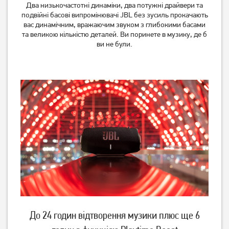
Два низькочастотні динаміки, два потужні драйвери та
подвійні басові випромінювачі JBL без зусиль прокачають
Акустична система Pixus
Портативна колонка
вас динамічним, вражаючим звуком з глибокими басами
Bar Black (BAR15W)
LogicFox Bluetooth V3.0
та великою кількістю деталей. Ви поринете в музику, де б
LF-BT100 white
1 199
грн
ви не були.
1 249
959
грн
грн
Акустична система Edifier
Акустична система Hoco
IF200 White
HC6 Navy Blue
2 579
грн
До 24 годин відтворення музики плюс ще 6
2 059
1 249
грн
грн