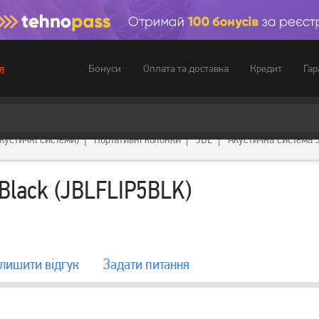
Бонуси
Оплата та доставка
Кредит
Гар
я
акустичні системи)
Портативні колонки
JBL
Акустична система J
 Black (JBLFLIP5BLK)
лишити вiдгук
Задати питання