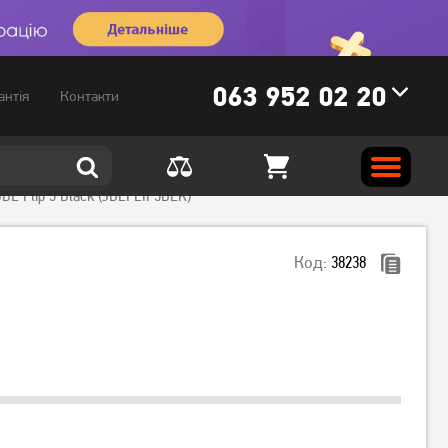
063 952 02 20
антія
Контакти
BL Flip 5 Black (JBLFLIP5BLK)
Код:
38238