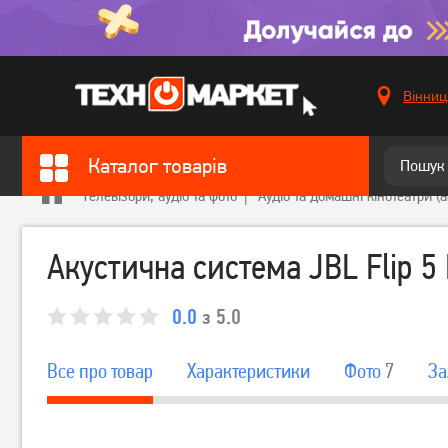
Вінниц
Каталог товарів
Телевізори, аудіо та фото
Аудіо та домашні кінотеатри (
Акустична система JBL Flip 5
0.0
з 5.0
Все про товар
Характеристики
Фото
7
За