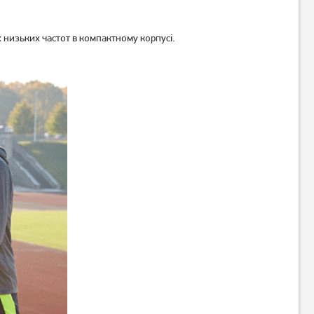
х низьких частот в компактному корпусі.
Акустична система Edifier
Акустична система Hoco HC6
IF200 White
Navy Blue
2 579
грн
2 059
1 249
грн
грн