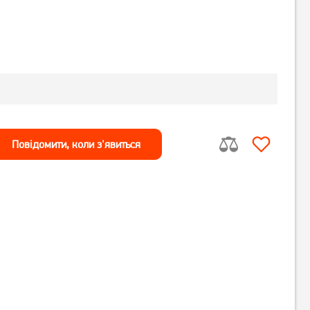
Повiдомити, коли з'явиться