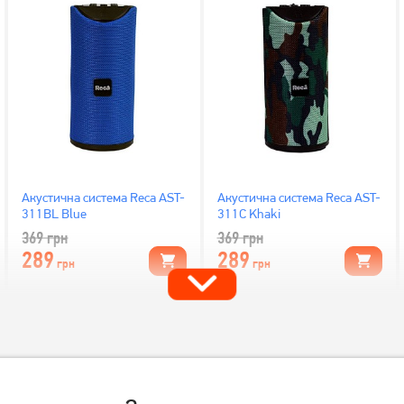
Акустична система Reca AST-
Акустична система Reca AST-
311BL Blue
311C Khaki
369
грн
369
грн
289
289
грн
грн