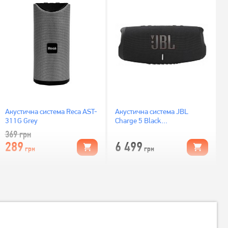
Акустична система Reca AST-
Акустична система JBL
311G Grey
Charge 5 Black
(JBLCHARGE5BLK)
369
грн
289
6 499
грн
грн