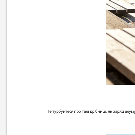
Акустична система Pixus
Акустична система Hoco HC6
Ring Black
Black
1 349
1 249
грн
грн
Не турбуйтеся про такі дрібниці, як заряд аку