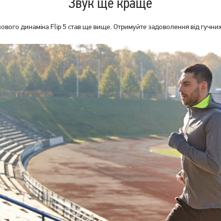
Звук ще краще
нового динаміка Flip 5 став ще вище. Отримуйте задоволення від гучни
Акустична система Pixus Bar
Портативна колонка
Black (BAR15W)
LogicFox Bluetooth V3.0 LF-
BT100 white
1 199
грн
1 249
959
грн
грн