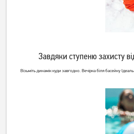
Завдяки ступеню захисту ві
Візьміть динамік куди завгодно. Вечірка біля басейну Ідеаль