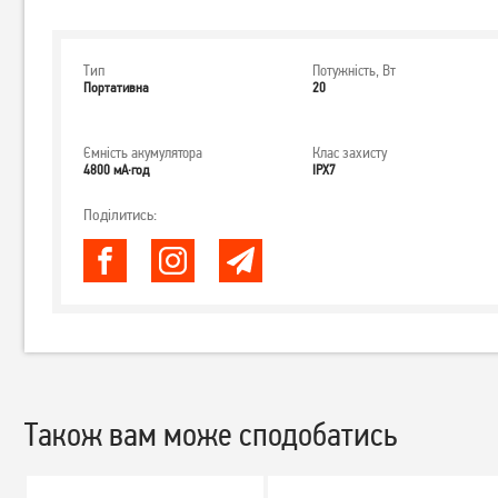
Тип
Потужність, Вт
Портативна
20
Ємність акумулятора
Клас захисту
4800 мА·год
IPX7
Поділитись:
Також вам може сподобатись