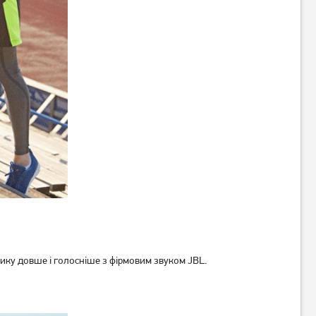
Акустична система Aspor
Акустична система Gelius
A668 Black
BoomBox X GP-BS500x
Black
11 999
1 699
грн
грн
узику довше і голосніше з фірмовим звуком JBL.