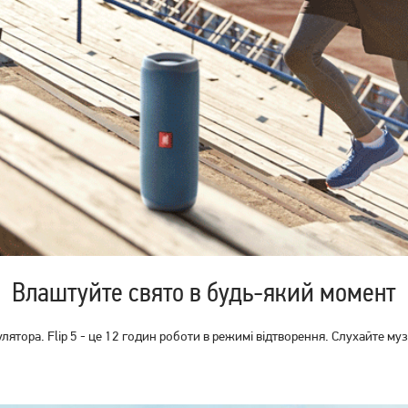
Акустична система HiFuture
Акустична система HiFuture
Ripple 30W Black
Vocalist 300 Black
(ripple.black.)
(vocalist300.black)
2 319
грн
11 319
грн
1 849
9 049
грн
грн
Влаштуйте свято в будь-який момент
мулятора. Flip 5 - це 12 годин роботи в режимі відтворення. Слухайте м