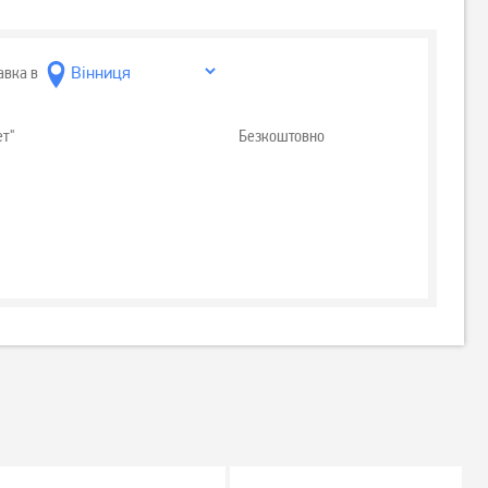
авка в
ет"
Безкоштовно