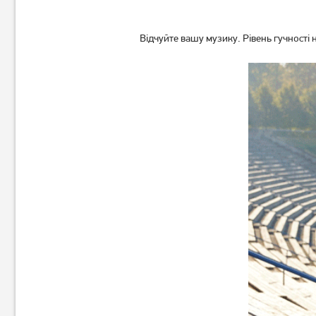
Відчуйте вашу музику. Рівень гучності 
Акустична система Pixus
Акустична система JBL
Rave Black (4897058531459)
PartyBox 710
(JBLPARTYBOX710EU)
35 869
грн
2 499
28 689
грн
грн