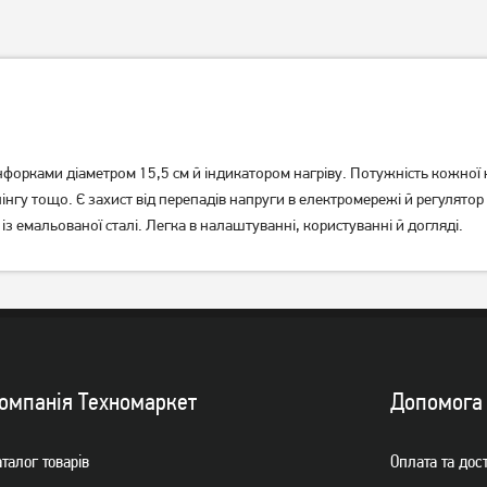
форками діаметром 15,5 см й індикатором нагріву. Потужність кожної 
пінгу тощо. Є захист від перепадів напруги в електромережі й регулято
із емальованої сталі. Легка в налаштуванні, користуванні й догляді.
Настільна плита Ardesto
Настільна плита Ardesto
GTC-NS1011W
ECS-J115W
739
грн
689
грн
589
549
грн
грн
омпанiя Техномаркет
Допомога
талог товарiв
Оплата та дос