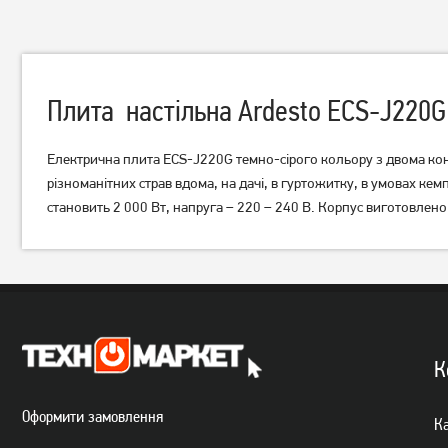
Плита настільна Ardesto ECS-J220G
Електрична плита ECS-J220G темно-сірого кольору з двома кон
різноманітних страв вдома, на дачі, в гуртожитку, в умовах кем
становить 2 000 Вт, напруга – 220 – 240 В. Корпус виготовлено 
Плита настільна Esperanza
Настільна плита Esperanza
EKH008 чорна
EKH007K
4 279
грн
1 739
грн
3 419
1 389
грн
грн
К
Оформити замовлення
Ка