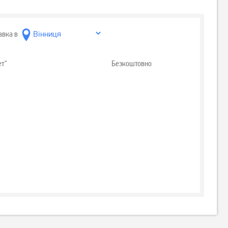
авка в
ет"
Безкоштовно