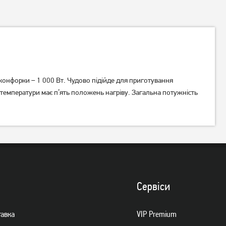
конфорки – 1 000 Вт. Чудово підійде для приготування
р температури має п’ять положень нагріву. Загальна потужність
Настільна плита Ardesto
Настільна плита Ardesto
ECS-J225W
ECS-J225W біла
1 089
грн
869
1 049
грн
грн
Сервiси
тавка
VIP Premium