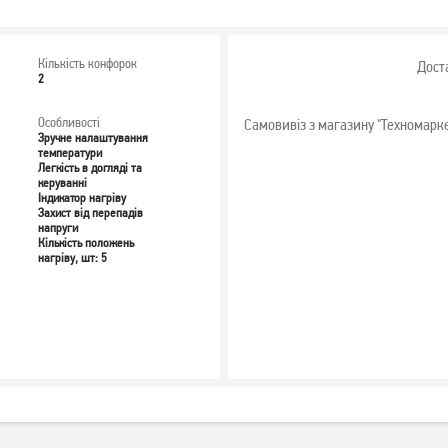
Кількість конфорок
Дост
2
Особливості
Самовивіз з магазину "Техномарк
Зручне налаштування
температури
Легкість в догляді та
керуванні
Індикатор нагріву
Захист від перепадів
напруги
Кількість положень
нагріву, шт: 5