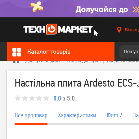
Вінниц
Каталог товарів
Для кухні та дому
Техніка для кухні
Настільні плити
Настільна плита Ardesto ECS
0.0
з 5.0
Все про товар
Характеристики
Фото
7
За