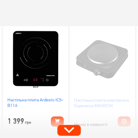
Настільна плита Ardesto ICS-
Настільна плита електрична
B116
Esperanza EKH003K
1 399
грн
Немає в наявності