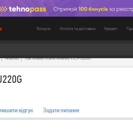
Бонуси
Оплата та доставка
Кредит
Гар
я
Ardesto
Настільна плита Ardesto ECS-J220G
-J220G
лишити вiдгук
Задати питання