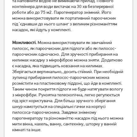
та наповнити водою не вимикаючи прилад. Повного
контейнера для води вистачає на 30 хв безперервної
роботи або до 75 м2. Парогенератор знімний. Його
можна використовувати як портативний пароочисник
під`єднавши до нього шланг з великим різноманіттям
насадок, які йдуть у комплекті.
Можливості.
Можна використовувати як звичайний
пилосос, як пароочисник для підлоги або як пилосос-
пароочисник одночасно. Для зручності прибирання на
килимах насадку з мікрофіброю можна зняти. Додатково
є насадка, яка підвищить ковзання на килимах.
Пилосос миючий Bosch
Пилосос миючий Bosch
BWD421PET
Зберігається вертикально, досить стійкий. При необхідній
BWD41740
зупинці прибирання пилосос-пароочисник можна
розмістити на пластиковому піддоні, що йде в комплекті.
12 999
7 589
грн
грн
Таким чином покриття підлоги не буде натягувати вологу
Немає в наявності
Немає в наявності
з мікрофібри. Рукоятка телескопічна, легко регулюється
під зріст користувача. Для більш зручного зберігання
шнур намотується на спеціальні гачки на корпусі
пилососа-пароочисника. Завдяки знімному
парогенератору та різноманіттю насадок під нього можна
мити вікна, кахель, ванну, сантехніку, шторку у ванній
кімнаті та інше.