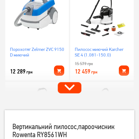
Порохотяг Zelmer ZVC 9150
Пилосос миючий Karcher
D миючий
SE 4 (1.081-150.0)
15 579
грн
12 289
12 459
грн
грн
Вертикальний пилосос,пароочисник
Rowenta RY8561WH