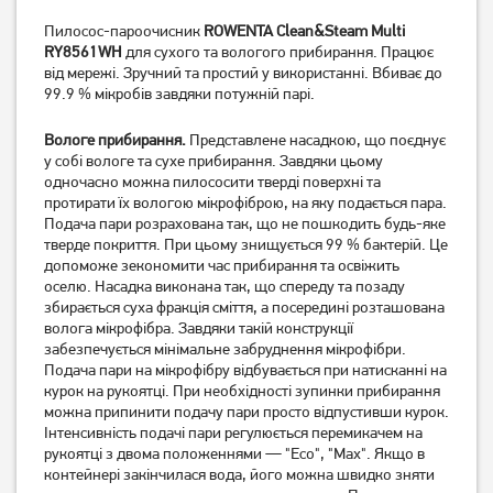
Пилосос-пароочисник
ROWENTA Clean&Steam Multi
Пилосос миючий Karcher
Пилосос з аквафільтром
SE 5 (1.081-230.0)
RY8561WH
для сухого та вологого прибирання. Працює
Karcher 1.195-252.0
від мережі. Зручний та простий у використанні. Вбиває до
18 439
грн
20 799
грн
99.9 % мікробів завдяки потужній парі.
14 749
16 639
грн
грн
Вологе прибирання.
Представлене насадкою, що поєднує
у собі вологе та сухе прибирання. Завдяки цьому
одночасно можна пилососити тверді поверхні та
протирати їх вологою мікрофіброю, на яку подається пара.
Подача пари розрахована так, що не пошкодить будь-яке
тверде покриття. При цьому знищується 99 % бактерій. Це
допоможе зекономити час прибирання та освіжить
оселю. Насадка виконана так, що спереду та позаду
збирається суха фракція сміття, а посередині розташована
волога мікрофібра. Завдяки такій конструкції
забезпечується мінімальне забруднення мікрофібри.
Подача пари на мікрофібру відбувається при натисканні на
Порохотяг Zelmer ZVC 9140
Порохотяг Zelmer ZVC 9130
курок на рукоятці. При необхідності зупинки прибирання
D миючий
M миючий
можна припинити подачу пари просто відпустивши курок.
Інтенсивність подачі пари регулюється перемикачем на
рукоятці з двома положеннями — "Есо", "Max". Якщо в
11 469
грн
Немає в наявності
контейнері закінчилася вода, його можна швидко зняти