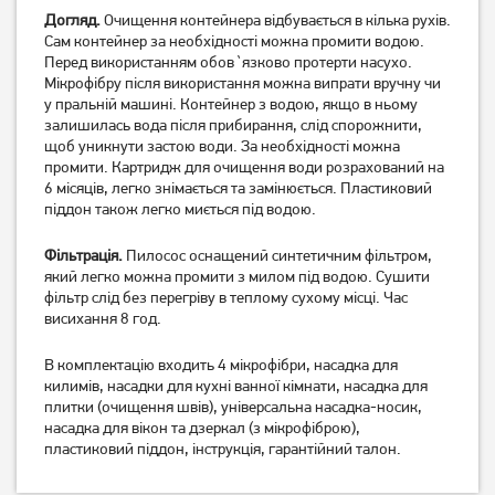
Догляд.
Очищення контейнера відбувається в кілька рухів.
Сам контейнер за необхідності можна промити водою.
Перед використанням обов`язково протерти насухо.
Мікрофібру після використання можна випрати вручну чи
у пральній машині. Контейнер з водою, якщо в ньому
Пилосос-пароочищувач
Пилосос миючий Thomas
Rowenta Clean & Steam
TWIN XT
залишилась вода після прибирання, слід спорожнити,
RY7777WH
щоб уникнути застою води. За необхідності можна
промити. Картридж для очищення води розрахований на
6 899
10 499
грн
грн
6 місяців, легко знімається та замінюється. Пластиковий
Немає в наявності
Немає в наявності
піддон також легко миється під водою.
Фільтрація.
Пилосос оснащений синтетичним фільтром,
який легко можна промити з милом під водою. Сушити
фільтр слід без перегріву в теплому сухому місці. Час
висихання 8 год.
В комплектацію входить 4 мікрофібри, насадка для
килимів, насадки для кухні ванної кімнати, насадка для
плитки (очищення швів), універсальна насадка-носик,
насадка для вікон та дзеркал (з мікрофіброю),
пластиковий піддон, інструкція, гарантійний талон.
Пилосос миючий Bosch
Пилосос миючий Thomas
BWD41720
Vestfalia XT