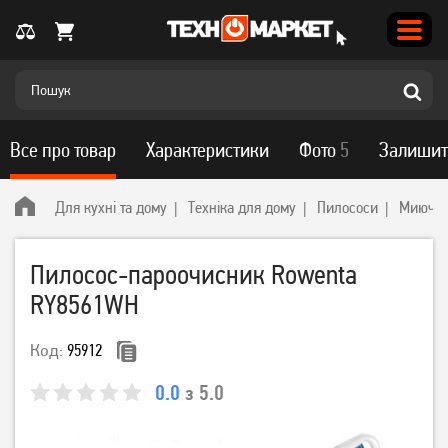
Все про товар
Характеристики
Фото
5
Залишит
Для кухні та дому
Техніка для дому
Пилососи
Миючі 
Пилосос-пароочисник Rowenta
RY8561WH
Код:
95912
0.0
з 5.0