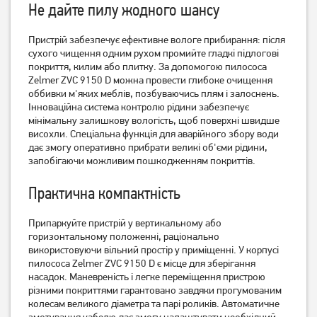
Не дайте пилу жодного шансу
Немає в наявності
Немає в наявності
Пристрій забезпечує ефективне вологе прибирання: після
сухого чищення одним рухом промийте гладкі підлогові
покриття, килим або плитку. За допомогою пилососа
Zelmer ZVC 9150 D можна провести глибоке очищення
оббивки м'яких меблів, позбуваючись плям і залоснень.
Інноваційна система контролю рідини забезпечує
мінімальну залишкову вологість, щоб поверхні швидше
висохли. Спеціальна функція для аварійного збору води
дає змогу оперативно прибрати великі об'єми рідини,
запобігаючи можливим пошкодженням покриттів.
Мийка високого тиску
Пилосос миючий Thomas
Bosch UniversalAquatak
Практична компактність
DryBox Amfibia Family
135
5 500
Припаркуйте пристрій у вертикальному або
грн
горизонтальному положенні, раціонально
Немає в наявності
Немає в наявності
використовуючи вільний простір у приміщенні. У корпусі
пилососа Zelmer ZVC 9150 D є місце для зберігання
насадок. Маневреність і легке переміщення пристрою
різними покриттями гарантовано завдяки прогумованим
колесам великого діаметра та парі роликів. Автоматичне