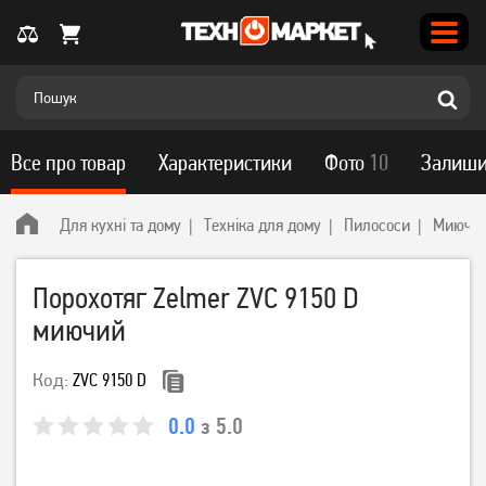
Все про товар
Характеристики
Фото
10
Залиши
Для кухні та дому
Техніка для дому
Пилососи
Миючі 
Порохотяг Zelmer ZVC 9150 D
миючий
Код:
ZVC 9150 D
0.0
з 5.0