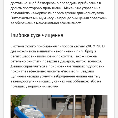
достатньо, щоб безперервно проводити прибирання в
досить просторому приміщенні. Механічне управління
потужністю на корпусі пилососа зручне для користувача.
Витрачається мінімум часу на процес очищення поверхонь
за збереження максимальної ефективності.
Глибоке сухе чищення
Система сухого прибирання пилососа Zelmer ZVC 9150 D
Пилосос миючий Thomas
Пилосос миючий Bosch
дає можливість видалити накопичений пил і бруд із
TWIN XT
BWD41720
багатошарових килимових покриттів. Також можна
ретельно очистити поверхні від шерсті, ниток і волосся.
10 499
грн
Девайс справляється з прибиранням гладких підлогових
покриттів і ефективно чистить м'які меблі. Завдяки
Немає в наявності
Немає в наявності
щілинній насадці усунути забруднення можна навіть у
важкодоступних місцях: у стиках між оббивкою або на
полицях у корпусних меблях.