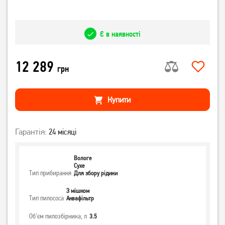
Є в наявності
12 289
грн
Купити
Гарантія:
24 місяці
Вологе
Сухе
Тип прибирання
Для збору рідини
З мішком
Тип пилососа
Аквафільтр
Об'єм пилозбірника, л
3.5