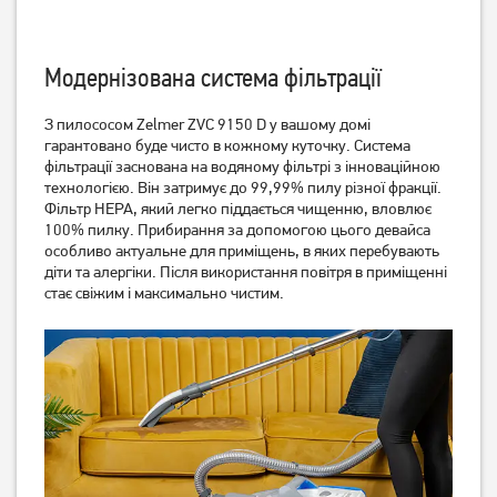
Модернізована система фільтрації
Пилосос з аквафільтром
Порохотяг Zelmer ZVC 9140
З пилососом Zelmer ZVC 9150 D у вашому домі
Karcher 1.195-252.0
D миючий
гарантовано буде чисто в кожному куточку. Система
фільтрації заснована на водяному фільтрі з інноваційною
20 799
грн
технологією. Він затримує до 99,99% пилу різної фракції.
16 639
грн
Фільтр HEPA, який легко піддається чищенню, вловлює
Немає в наявності
100% пилку. Прибирання за допомогою цього девайса
особливо актуальне для приміщень, в яких перебувають
діти та алергіки. Після використання повітря в приміщенні
стає свіжим і максимально чистим.
Пилосос миючий Bosch
Порохотяг Zelmer ZVC 9130
BWD421PET