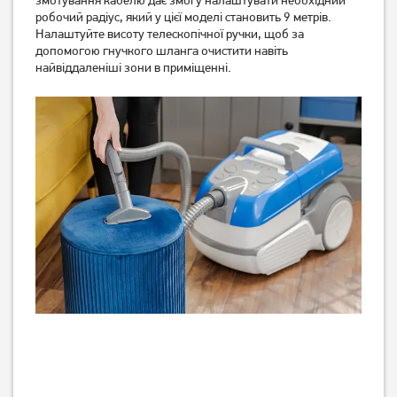
змотування кабелю дає змогу налаштувати необхідний
робочий радіус, який у цієї моделі становить 9 метрів.
Налаштуйте висоту телескопічної ручки, щоб за
допомогою гнучкого шланга очистити навіть
найвіддаленіші зони в приміщенні.
Пилосос миючий Bosch
Пилосос миючий Bosch
Wet&dry BWD421PET
Wet&dry BWD421POW
Немає в наявності
Немає в наявності