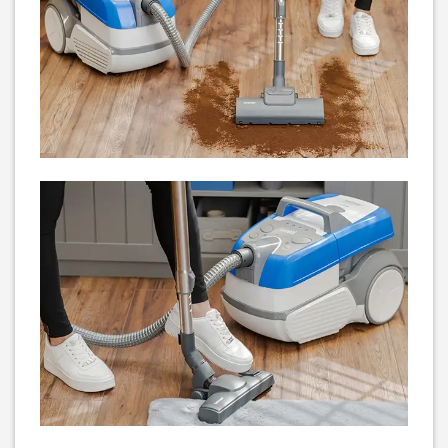
Пилосос миючий Thomas
Пилосос Sogo ASP-SS-
Vestfalia XT
16136
Немає в наявності
Немає в наявності
Пилосос First FA-5546-3
Пилосос First FA-5546-3-
RE