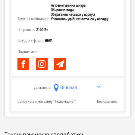
Автозмотування шнура
Збирання води
Зберігання насадок у корпусі
Технічні особливості
Уловлювач дрібних частинок у насадці
Потужність
2100 Вт
Вихідний фільтр
НЕРА
Поділитись:
Доставка в
Самовивіз з магазину "Техномаркет"
Безкоштовно
Також вам може сподобатись