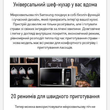
Універсальний шеф-кухар у вас вдома
Мікрохвильова піч Samsung поєднує в собі безліч функцій
і сучасний дизайн, який прикрасить інтер'єр вашої кухні.
Мікрохвильова піч LG MS
Мікрохвильова піч LG MS
Пристрій дозволяє не тільки розігрівати, але і готувати
2042 DB
2042 DY
страви зі свіжих інгредієнтів за лічені хвилини. Довговічне
4 499
грн
і легке у догляді внутрішнє покриття, економічний режим,
4 199
рівномірний розподіл тепла під час приготування страви -
4 199
грн
грн
нова модель має всі умови для комфортного розігріву і
приготування ласощів.
20 режимів для швидкого приготування
Мікрохвильова піч
Мікрохвильова піч
Samsung MS23K3614AK
Samsung MS23K3614AS
Тепер можна використовувати мікрохвильову піч не