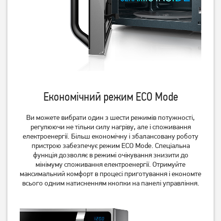
Економічний режим ECO Mode
Мікрохвильова піч Ardesto
Мікрохвильова піч
GO-E923W
Whirlpool MWP101SB
Ви можете вибрати один з шести режимів потужності,
4 029
грн
4 019
грн
регулюючи не тільки силу нагріву, але і споживання
3 219
3 209
грн
грн
електроенергії. Більш економічну і збалансовану роботу
пристрою забезпечує режим ECO Mode. Спеціальна
функція дозволяє в режимі очікування знизити до
мінімуму споживання електроенергії. Отримуйте
максимальний комфорт в процесі приготування і економте
всього одним натисненням кнопки на панелі управління.