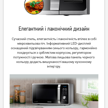
Елегантний і лаконічний дизайн
Мікрохвильова піч Ergo
Мікрохвильова піч
Сучасний стиль, елегантність і лаконічність втілює в собі
EM-2010
Whirlpool MWP 101 B
мікрохвильова піч. Інформативний LED-дисплей
оснащений підсвічуванням синього кольору, гармонійно
3 799
3 269
грн
грн
поєднується з сріблястим корпусом, регулятором
потужності і ручкою. Матова лицьова панель чорного
кольору додасть вишуканості вашому кухонному
інтер'єру.