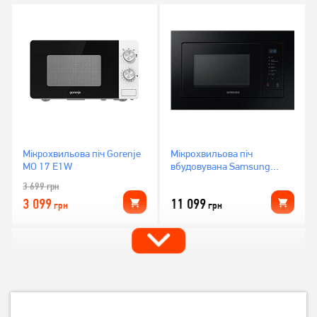
Мікрохвильова піч Gorenje
Мікрохвильова піч
MO 17 E1W
вбудовувана Samsung
MS23A7118AK
3 699
грн
3 099
11 099
грн
грн