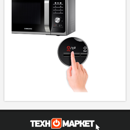
Мікрохвильова піч LG
Мікрохвильова піч
MS2042DARB 700Вт
Whirlpool MWP 251 B
4 339
4 189
грн
грн