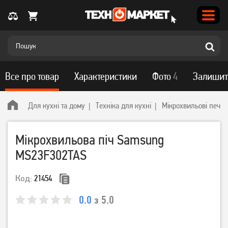
Все про товар
Характеристики
Фото
4
Залишит
Для кухні та дому
Техніка для кухні
Мікрохвильові печі
Мікрохвильова піч Samsung
MS23F302TAS
Код:
21454
0.0
з 5.0