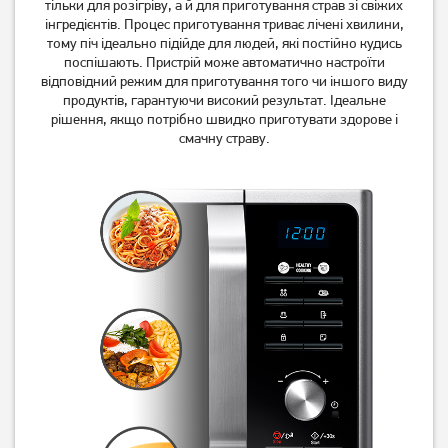
6 199
грн
6 199
грн
тільки для розігріву, а й для приготування страв зі свіжих
5 699
5 699
інгредієнтів. Процес приготування триває лічені хвилини,
грн
грн
тому піч ідеально підійде для людей, які постійно кудись
поспішають. Пристрій може автоматично настроїти
відповідний режим для приготування того чи іншого виду
продуктів, гарантуючи високий результат. Ідеальне
рішення, якщо потрібно швидко приготувати здорове і
смачну страву.
Мікрохвильова піч Gorenje
Мікрохвильова піч Gorenje
MO20E1S
MO17E1S
3 299
3 099
грн
грн