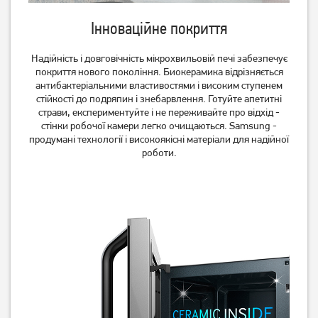
Мікрохвильова піч
Мікрохвильова піч Ardesto
вбудована Whirlpool WMF
GO-S825S
Інноваційне покриття
200 GNB
3 449
грн
9 599
2 759
Надійність і довговічність мікрохвильовій печі забезпечує
грн
грн
покриття нового покоління. Биокерамика відрізняється
антибактеріальними властивостями і високим ступенем
стійкості до подряпин і знебарвлення. Готуйте апетитні
страви, експериментуйте і не переживайте про відхід -
стінки робочої камери легко очищаються. Samsung -
продумані технології і високоякісні матеріали для надійної
роботи.
Мікрохвильова піч Ardesto
Мікрохвильова піч Ardesto
GO-E745GB
GO-E865B
3 429
грн
4 339
грн
2 739
3 469
грн
грн