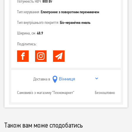
Потужність НВЧ
800 Вт
Тип керування
Електронне з поворотним перемикачем
Тип внутрішнього покриття
Біо-керамічна емаль
Ширина, см
48.9
Поділитись:
Доставка в
Самовивіз з магазину "Техномаркет"
Безкоштовно
Також вам може сподобатись