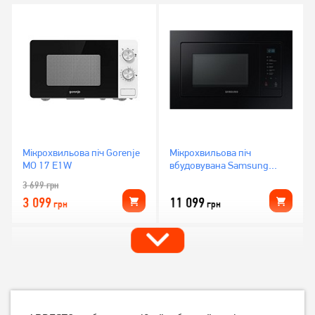
Мікрохвильова піч Gorenje
Мікрохвильова піч
MO 17 E1W
вбудовувана Samsung
MS23A7118AK
3 699
грн
3 099
11 099
грн
грн