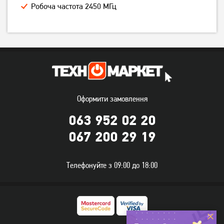
6 199
грн
6 199
грн
Робоча частота 2450 МГц
5 699
5 699
грн
грн
Оформити замовлення
063 952 02 20
067 200 29 19
Мікрохвильова піч Gorenje
Мікрохвильова піч Gorenje
MO20E1S
MO17E1S
Телефонуйте з 09:00 до 18:00
3 299
3 099
грн
грн