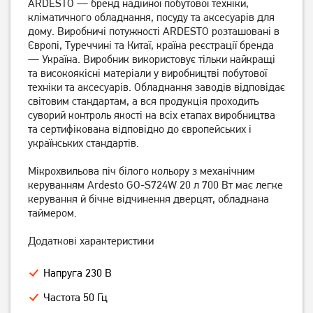
ARDESTO — бренд надійної побутової техніки,
кліматичного обладнання, посуду та аксесуарів для
дому. Виробничі потужності ARDESTO розташовані в
Європі, Туреччині та Китаї, країна реєстрації бренда
— Україна. Виробник використовує тільки найкращі
Мікрохвильова піч LG MS
Мікрохвильова піч LG MS
та високоякісні матеріали у виробництві побутової
2042 DB
2042 DY
техніки та аксесуарів. Обладнання заводів відповідає
4 499
грн
світовим стандартам, а вся продукція проходить
4 199
4 199
грн
грн
суворий контроль якості на всіх етапах виробництва
та сертифікована відповідно до європейських і
українських стандартів.
Мікрохвильова піч білого кольору з механічним
керуванням Ardesto GO-S724W 20 л 700 Вт має легке
керування й бічне відчинення дверцят, обладнана
таймером.
Додаткові характеристики
Напруга 230 В
Мікрохвильова піч
Мікрохвильова піч
Samsung MS23K3614AK
Samsung MS23K3614AS
Частота 50 Гц