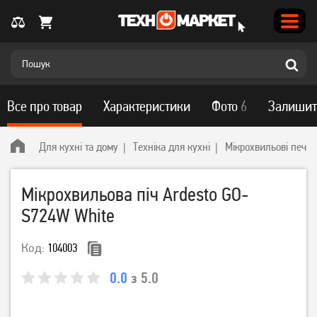
Все про товар
Характеристики
Фото
6
Залишит
Для кухні та дому
Техніка для кухні
Мікрохвильові печі
Мікрохвильова піч Ardesto GO-
S724W White
Код:
104003
0.0
з 5.0