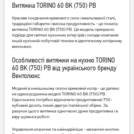
Витяжка TORINO 60 BK (750) PB
Красиве поєднання кремового скла і емальованої сталі,
традиційні габарити і висока продуктивність - це похила
Витяжка похила Ventolux
Витяжка пласка Artel Art-
витяжка TORINO 60 BK (750) PB. Ця модель прекрасно
MODENA 60 BK (700) PB
0960 Punto
підійде для світлих кухонних інтер'єрів і складе компанію
3 999
грн
3 329
грн
іншій кухонній побутовій техніки в ідентичному колірному
3 869
виконанні.
3 179
грн
грн
Особливості витяжки на кухню TORINO
60 BK (750) PB від українського бренду
Вентолюкс
Модний в нинішньому сезоні кремовий колір - це далеко
не єдина родзинка моделі TORINO 60 BK (750) PB.
Однозначно потрібно відзначити продуктивний 750-
кубовий досить тихий двигун італійської збірки. За
рахунок цього витяжка одночасно дуже продуктивна і в
міру шумна в роботі.
Витяжка Ventolux PUNTO
Витяжка пласка Artel Art-
52 BG (1200) TC MS
0960 Punto Black
Управління класичне та найнадійніше - механічні кнопки.
9 999
грн