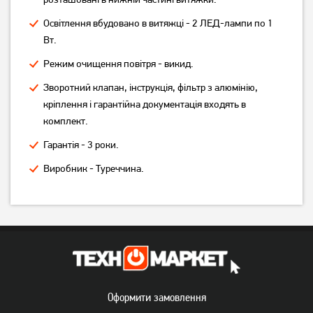
Освітлення вбудовано в витяжці - 2 ЛЕД-лампи по 1
Вт.
Режим очищення повітря - викид.
Зворотний клапан, інструкція, фільтр з алюмінію,
кріплення і гарантійна документація входять в
Витяжка Best Chef Versus
Витяжка телескопічна Best
600 black 50 (1F364A2L8D)
Chef Horizon box 1100
комплект.
white 60 (4F263B2A7A)
Гарантія - 3 роки.
5 199
9 299
грн
грн
Виробник - Туреччина.
Оформити замовлення