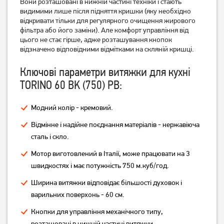
Вони розташовані в нижній частині техніки і стають
8 799
видимими лише після підняття кришки (яку необхідно
грн
відкривати тільки для регулярного очищення жирового
Немає в наявності
Немає в наявності
фільтра або його заміни). Але комфорт управління від
цього не стає гірше, адже розташування кнопок
відзначено відповідними відмітками на скляній кришці.
Ключові параметри витяжки для кухні
TORINO 60 BK (750) PB:
Модний колір - кремовий.
Відмінне і надійне поєднання матеріалів - нержавіюча
сталь і скло.
Витяжка пласка Artel ART
Витяжка телескопічна
0960 PUNTO GREY
Ventolux Garda 60 BK (700)
Мотор виготовлений в Італії, може працювати на 3
LED
3 389
грн
швидкостях і має потужність 750 м.куб/год.
3 209
3 259
грн
грн
Ширина витяжки відповідає більшості духовок і
варильних поверхонь - 60 см.
Кнопки для управління механічного типу,
розташовані в нижній частині витяжки.