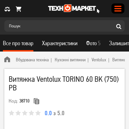
Все про товар
Характеристики
Фото
5
Залишит
Вбудована техніка
Кухонні витяжки
Ventolux
Витяжка 
Витяжка Ventolux TORINO 60 BK (750)
PB
Код:
38710
0.0
з 5.0