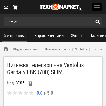
Все про товар
Характеристики
Фото
7
Залишит
Вбудована техніка
Кухонні витяжки
Ventolux
Витяжка 
Витяжка телескопічна Ventolux
Garda 60 BK (700) SLIM
Код:
36305
0.0
з 5.0