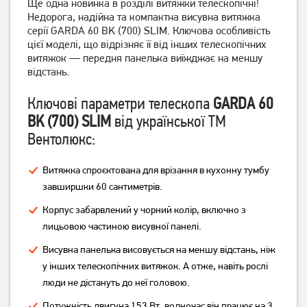
Ще одна новинка в розділі витяжки телескопічні!
Недорога, надійна та компактна висувна витяжка
серії GARDA 60 BK (700) SLIM. Ключова особливість
цієї моделі, що відрізняє її від інших телескопічних
витяжок — передня панелька виїжджає на меншу
Витяжка похила Ventolux
Витяжка пласка Artel Art-
відстань.
MODENA 60 BK (700) PB
0960 Punto
3 999
грн
3 329
грн
Ключові параметри телескопа
GARDA 60
3 869
3 179
грн
грн
BK (700) SLIM
від української ТМ
Вентолюкс:
Витяжка спроєктована для врізання в кухонну тумбу
завширшки 60 сантиметрів.
Корпус забарвлений у чорний колір, включно з
лицьовою частиною висувної панелі.
Висувна панелька висовується на меншу відстань, ніж
у інших телескопічних витяжок. А отже, навіть рослі
Витяжка пласка Artel Art-
Витяжка пласка Artel ART
люди не дістануть до неї головою.
0960 Punto Black
0960 PUNTO GREY
Потужність двигуна 153 Вт, водночас він працює на 3