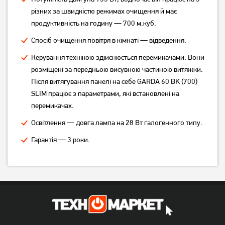
3 389
грн
різних за швидкістю режимах очищення й має
3 209
грн
Немає в наявності
продуктивність на годину — 700 м.куб.
Спосіб очищення повітря в кімнаті — відведення.
Керування технікою здійснюється перемикачами. Вони
розміщені за передньою висувною частиною витяжки.
Після витягування панелі на себе GARDA 60 BK (700)
SLIM працює з параметрами, які встановлені на
перемикачах.
Освітлення — довга лампа на 28 Вт галогенного типу.
Витяжка телескопічна
Витяжка Best Chef Versus
Гарантія — 3 роки.
Ventolux Garda 60 BK (700)
600 black 50 (1F364A2L8D)
LED
3 259
5 199
грн
грн