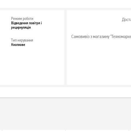
Режим роботи
Дост
Відведення повітря і
рециркуляція
Самовивіз з магазину "Техномарк
Тип керування
Кнопкове