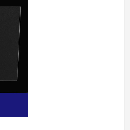
Витяжка телескопічна Best
Витяжка вбудована Best
Chef Simple 600 black 60
Chef Glass box 1100 black 74
(OCORM60L4T.S3.MC.SB_BST)
(4F491D2L7A)
5 099
14 499
грн
грн