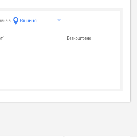
авка в
ет"
Безкоштовно