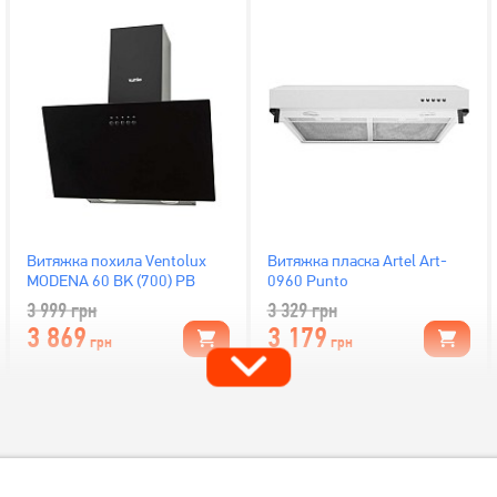
Витяжка похила Ventolux
Витяжка пласка Artel Art-
MODENA 60 BK (700) PB
0960 Punto
3 999
грн
3 329
грн
3 869
3 179
грн
грн