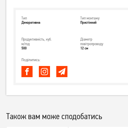
Тип
Тип монтажу
Декоративна
Пристінний
Продуктивність, куб.
Діаметр
м/год
повітропроводу
500
12 см
Поділитись:
Також вам може сподобатись