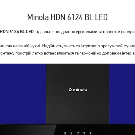
Minola HDN 6124 BL LED
 HDN 6124 BL LED
- ідеальне поєднання ергономіки та простоти викори
Витяжка Best Chef Versus
Витяжка телескопічна Best
кою на вашій кухні. Надійність, якість та інтуїтивно зрозумілий фун
600 black 50 (1F364A2L8D)
Chef Horizon box 1100 white
60 (4F263B2A7A)
онтажу пристрій легко встановлюється та гармонійно доповнює інтер'є
5 199
9 299
грн
грн