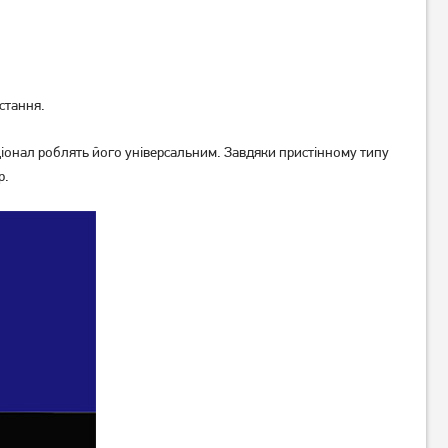
стання.
Витяжка Best Chef Versus
Витяжка телескопічна Best
кціонал роблять його універсальним. Завдяки пристінному типу
600 white 50 (1F364A2A8D)
Chef Simple touch 750 inox
60
р.
(OCORB60I4UW.S3.SA.SSA_BST)
5 599
6 799
грн
грн