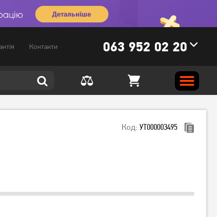
063 952 02 20
антія
Контакти
Код:
УТ000003495