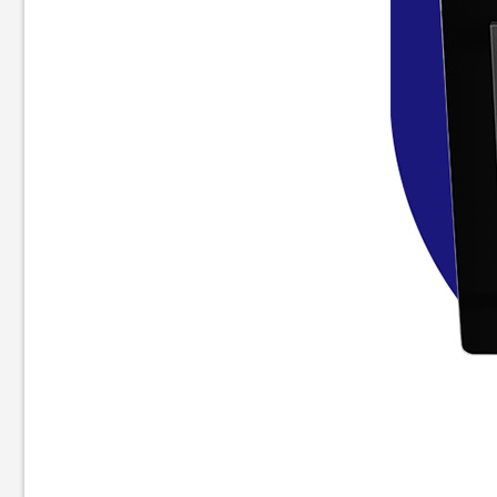
Витяжка Best Chef Wave 900
Витяжка телескопічна Best
black 60
Chef Simple touch 750 black
(OZET60JFPK.S3.MC.KSB.NS_BST)
60
(OCORB60I4UW.S3.MC.SB_BST
7 999
6 899
грн
грн