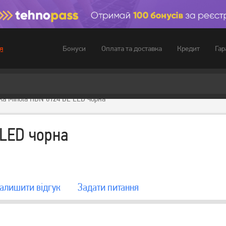
Бонуси
Оплата та доставка
Кредит
Гар
я
а Minola HDN 6124 BL LED чорна
 LED чорна
алишити вiдгук
Задати питання