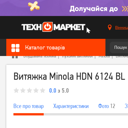
Вінниц
Каталог товарів
Вбудована техніка
Кухонні витяжки
Minola
Витяжк
Витяжка Minola HDN 6124 BL
0.0
з 5.0
Все про товар
Характеристики
Фото
12
З