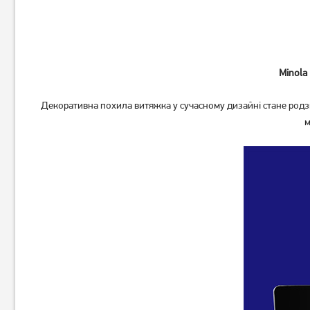
Minola
Витяжка пласка Artel ART
Витяжка телескопічна
0960 PUNTO GREY
Декоративна похила витяжка у сучасному дизайні стане родзин
Ventolux Garda 60 BK (700)
LED
м
3 389
грн
3 209
3 259
грн
грн