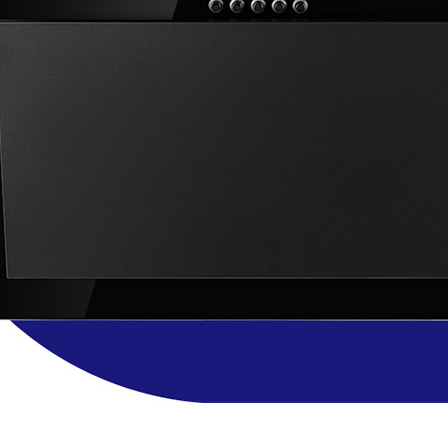
Витяжка телескопічна Best
Витяжка Best Chef Gamma
Chef Simple 600 white 60
1000 black 60 (1F440B2L8A)
(OCORM60L4T.S3.BI.SW_BST)
)
5 499
9 999
грн
грн