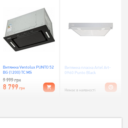
Витяжка Ventolux PUNTO 52
Витяжка пласка Artel Art-
BG (1200) TC MS
0960 Punto Black
9 999
грн
8 799
грн
Немає в наявності