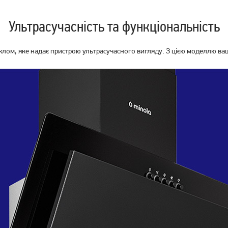
Ультрасучасність та функціональність
ом, яке надає пристрою ультрасучасного вигляду. З цією моделлю ваш