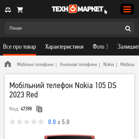
Все про товар
Характеристики
Фото
3
Залишит
Мобільні телефони
Кнопкові телефони
Nokia
Мобільни
Мобільний телефон Nokia 105 DS
2023 Red
Код:
47398
0.0
з 5.0