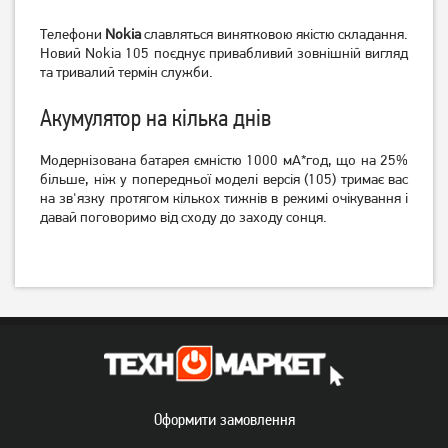
Телефони
Nokia
славляться винятковою якістю складання.
Новий Nokia 105 поєднує привабливий зовнішній вигляд
та тривалий термін служби.
Мобільний телефон Nokia
Мобільний телефон Nokia
106 DS 2023 Charcoal
105 DS 2023 Charcoal
Акумулятор на кілька днів
1 149
1 129
Модернізована батарея ємністю 1000 мА*год, що на 25%
грн
грн
більше, ніж у попередньої моделі версія (105) тримає вас
на зв'язку протягом кількох тижнів в режимі очікування і
давай поговоримо від сходу до заходу сонця.
Мобільний телефон Nokia
Мобільний телефон Nokia
Оформити замовлення
150 DS 2023 Black
130 DS 2023 Dark Blue