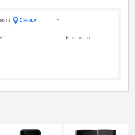
авка в
ет"
Безкоштовно