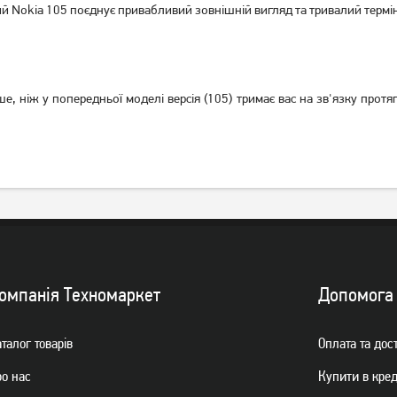
й Nokia 105 поєднує привабливий зовнішній вигляд та тривалий термі
Мобільний телефон Ergo
Мобільний телефон Ergo
, ніж у попередньої моделі версія (105) тримає вас на зв'язку протяг
R182 Black
E182 Black
729
739
грн
грн
омпанiя Техномаркет
Допомога
талог товарiв
Оплата та дос
ро нас
Купити в кре