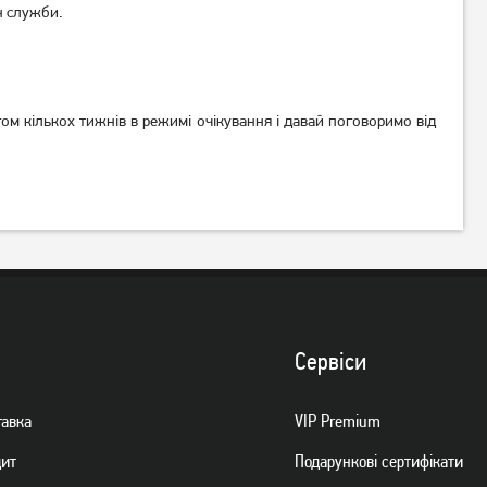
н служби.
Мобільний телефон Ergo
Мобільний телефон Ergo
ом кількох тижнів в режимі очікування і давай поговоримо від
E242 Black
E283 Black
879
1 099
грн
грн
Сервiси
тавка
VIP Premium
дит
Подарункові сертифікати