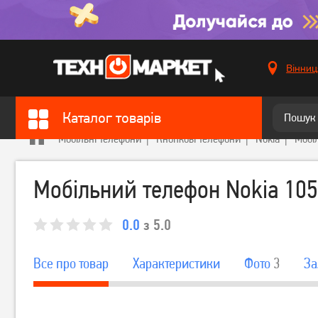
Вінниц
Каталог товарів
Мобільні телефони
Кнопкові телефони
Nokia
Мобі
Мобільний телефон Nokia 105
0.0
з 5.0
Все про товар
Характеристики
Фото
3
За