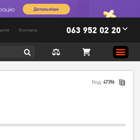
063 952 02 20
антія
Контакти
Код:
47396