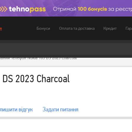
Бонуси
Оплата та доставка
Кредит
Гар
я
льний телефон Nokia 105 DS 2023 Charcoal
 DS 2023 Charcoal
лишити вiдгук
Задати питання