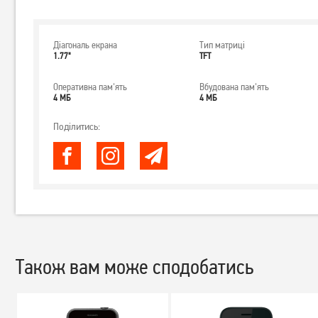
Діагональ екрана
Тип матриці
1.77"
TFT
Оперативна пам'ять
Вбудована пам'ять
4 МБ
4 МБ
Поділитись:
Також вам може сподобатись