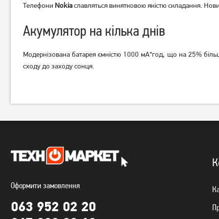
Телефони
Nokia
славляться винятковою якістю складання. Нови
Акумулятор на кілька днів
Мобільний телефон Nokia
Мобільний телефон Ergo
Модернізована батарея ємністю 1000 мА*год, що на 25% більше
105 DS 2024 Blue
B185 Black
сходу до заходу сонця.
1 179
539
грн
грн
К
Оформити замовлення
Ка
063 952 02 20
П