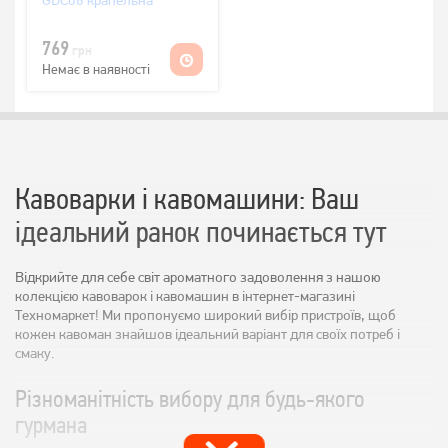
GDC06 крапельна
769
грн
Немає в наявності
Кавоварки і кавомашини: Ваш
ідеальний ранок починається тут
Відкрийте для себе світ ароматного задоволення з нашою
колекцією кавоварок і кавомашин в інтернет-магазині
Техномаркет! Ми пропонуємо широкий вибір пристроїв, щоб
кожен кавоман знайшов ідеальний варіант для своїх потреб і
смаку.
Різноманітність вибору для будь-якого
гурмана