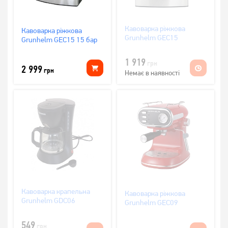
Кавоварка ріжкова
Кавоварка ріжкова
Grunhelm GEC15
Grunhelm GEC15 15 бар
1 919
грн
2 999
грн
Немає в наявності
Кавоварка крапельна
Кавоварка ріжкова
Grunhelm GDC06
Grunhelm GEC09
549
грн