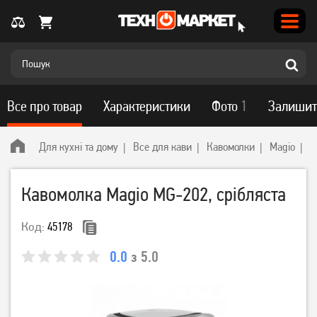
Все про товар
Характеристики
Фото
1
Залишит
Для кухні та дому
Все для кави
Кавомолки
Magio
К
Кавомолка Magio MG-202, срібляста
Код:
45178
0.0
з 5.0