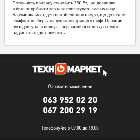
Потужність приладу становить 250 Вт, що дозволяє
Кавомолка роторна Satori
Кавомолка Satori SG-1802-
якісно подрібнити зерна та приготувати смачну каву.
SG-1801-WT
RD
Кавомолка має відсік для зберігання шнура, що дозволяє
669
грн
689
грн
комфортно зберігати кухонний прилад у шафі. Плавний
529
549
пуск двигуна та корпус з нержавіючої сталі гарантують
грн
грн
надійність та довговічність.
Оформити замовлення
063 952 02 20
Кавомолка Sea Breeze SB-
Кавомолка Sea Breeze SB-
067 200 29 19
080
081
519
грн
449
грн
409
359
грн
грн
Телефонуйте з 09:00 до 18:00