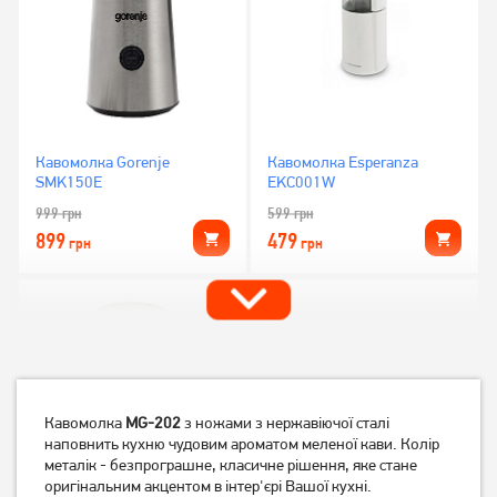
Кавомолка Gorenje
Кавомолка Esperanza
SMK150E
EKC001W
999
грн
599
грн
899
479
грн
грн
Кавомолка
MG-202
з ножами з нержавіючої сталі
наповнить кухню чудовим ароматом меленої кави. Колір
металік - безпрограшне, класичне рішення, яке стане
оригінальним акцентом в інтер'єрі Вашої кухні.