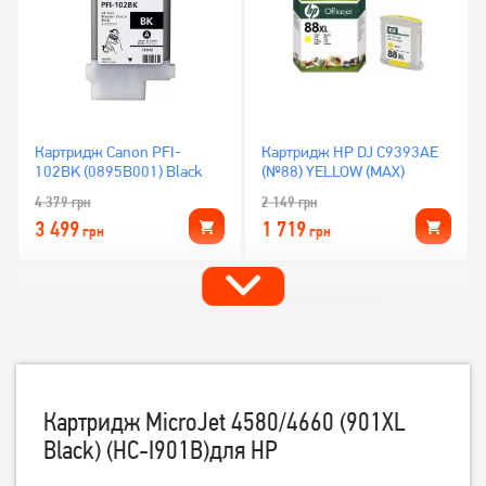
Картридж Canon PFI-
Картридж HP DJ C9393AE
102BK (0895B001) Black
(№88) YELLOW (MAX)
4 379
грн
2 149
грн
3 499
1 719
грн
грн
Картридж MicroJet 4580/4660 (901XL
Black) (HC-I901B)для HP