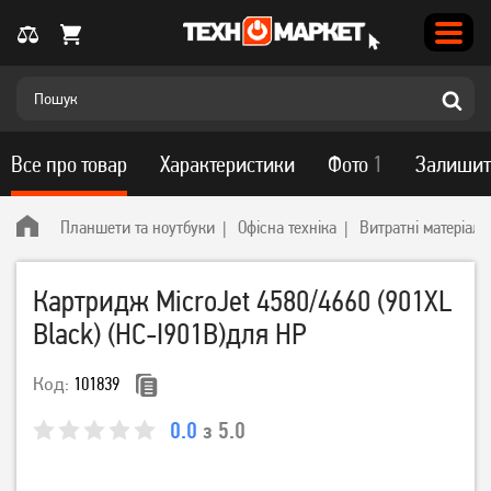
Все про товар
Характеристики
Фото
1
Залишит
Планшети та ноутбуки
Офісна техніка
Витратні матеріали
Картридж MicroJet 4580/4660 (901XL
Black) (HC-I901B)для HP
Код:
101839
0.0
з 5.0