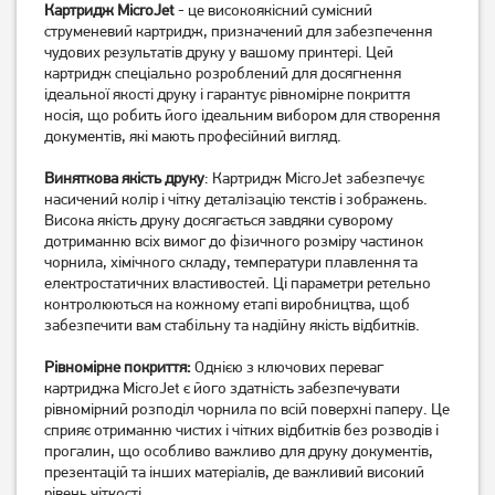
Картридж MicroJet
- це високоякісний сумісний
Картридж Arrow MG5140/
Картридж Canon CLI-521GY
MG5240/ MG6140 Yellow
струменевий картридж, призначений для забезпечення
(2937B001/2937B004)
(CLI426Y)
чудових результатів друку у вашому принтері. Цей
269
грн
829
грн
картридж спеціально розроблений для досягнення
209
659
грн
грн
ідеальної якості друку і гарантує рівномірне покриття
носія, що робить його ідеальним вибором для створення
документів, які мають професійний вигляд.
Виняткова якість друку
: Картридж MicroJet забезпечує
насичений колір і чітку деталізацію текстів і зображень.
Висока якість друку досягається завдяки суворому
дотриманню всіх вимог до фізичного розміру частинок
чорнила, хімічного складу, температури плавлення та
електростатичних властивостей. Ці параметри ретельно
контролюються на кожному етапі виробництва, щоб
забезпечити вам стабільну та надійну якість відбитків.
Картридж Canon PG-440
Картридж Canon CL-511
Рівномірне покриття:
Однією з ключових переваг
(5219B001)
(2972B001/ 2972B007/
картриджа MicroJet є його здатність забезпечувати
2981B007)
рівномірний розподіл чорнила по всій поверхні паперу. Це
1 129
грн
1 499
грн
сприяє отриманню чистих і чітких відбитків без розводів і
899
1 199
грн
грн
прогалин, що особливо важливо для друку документів,
презентацій та інших матеріалів, де важливий високий
рівень чіткості.