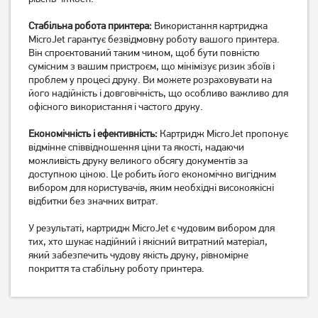
Стабільна робота принтера:
Використання картриджа
MicroJet гарантує безвідмовну роботу вашого принтера.
Він спроєктований таким чином, щоб бути повністю
сумісним з вашим пристроєм, що мінімізує ризик збоїв і
проблем у процесі друку. Ви можете розраховувати на
його надійність і довговічність, що особливо важливо для
офісного використання і частого друку.
Економічність і ефективність:
Картридж MicroJet пропонує
Картридж Patron PN-039
Картридж Epson T0822
відмінне співвідношення ціни та якості, надаючи
(C13T03904A10) CI-EPS-
Cyan C13T08224A10
можливість друку великого обсягу документів за
T03904-C-PN
339
грн
269
грн
доступною ціною. Це робить його економічно вигідним
вибором для користувачів, яким необхідні високоякісні
269
209
грн
грн
відбитки без значних витрат.
У результаті, картридж MicroJet є чудовим вибором для
тих, хто шукає надійний і якісний витратний матеріал,
який забезпечить чудову якість друку, рівномірне
покриття та стабільну роботу принтера.