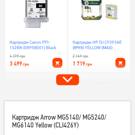
Картридж Canon PFI-
Картридж HP DJ C9393AE
102BK (0895B001) Black
(№88) YELLOW (MAX)
4 379
грн
2 149
грн
3 499
1 719
грн
грн
Картридж Arrow MG5140/ MG5240/
MG6140 Yellow (CLI426Y)