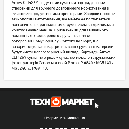
Arrow CLI426Y - відмінний сумісний картридж, який
Картридж Canon CLI-521GY
Картридж Canon PG-440
(2937B001/2937B004)
створений для зручного довговічного користування з
(5219B001)
сучасними продуктивними принтерами. Завдяки новітнім
829
грн
1 129
грн
технологіям виготовлення, він майже не поступається
659
899
грн
грн
довговічністю оригінальним струменевим картриджам, а
коштує значно менше. Призначений для звичайного
домашнього кольорового друку, а завдяки
водорозчинному чорнилу жовтого кольору, що
використовується в картриджі, ваші друковані матеріали
будуть мати неперевершений вигляд. Картридж Arrow
CLI426Y сумісний з рядом сучасних моделей струменевих
фотопринтерів Canon моделей Pixma iP 4840 / MG5140 /
MG5240 та MG8140.
Картридж Canon CL-511
Картридж Patron PN-039
(2972B001/ 2972B007/
(C13T03904A10) CI-EPS-
2981B007)
T03904-C-PN
1 499
грн
339
грн
1 199
269
грн
грн
Оформити замовлення