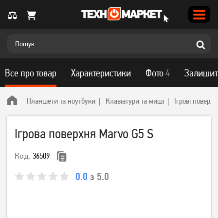
Все про товар
Характеристики
Фото
4
Залишит
Планшети та ноутбуки
Клавіатури та миші
Ігрові поверхн
Ігрова поверхня Marvo G5 S
Код:
36509
0.0
з 5.0