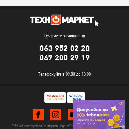
Оформити замовлення
063 952 02 20
067 200 29 19
Ігрова поверхня Gembird
Ігрова поверхня Gembird
MP-GAMEPRO-M
MP-GAMEPRO-S
Телефонуйте з 09:00 до 18:00
199
164
грн
грн
ТМ використовується на підставі ліцензії правовласника TehnomarketLTD