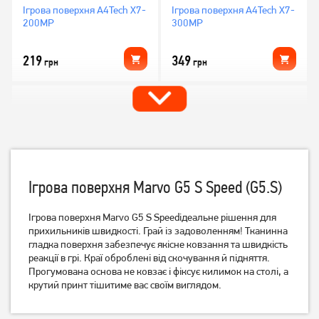
Ігрова поверхня A4Tech X7-
Ігрова поверхня A4Tech X7-
200MP
300MP
219
349
грн
грн
Ігрова поверхня Marvo G5 S Speed (G5.S)
Ігрова поверхня Marvo G5 S Speedідеальне рішення для
прихильників швидкості. Грай із задоволенням! Тканинна
Ігрова поверхня A4Tech X7-
Ігрова поверхня Gembird
гладка поверхня забезпечує якісне ковзання та швидкість
500MP
MP-GAMEPRO-L
реакції в грі. Краї оброблені від скочування й підняття.
Прогумована основа не ковзає і фіксує килимок на столі, а
399
крутий принт тішитиме вас своїм виглядом.
259
грн
грн