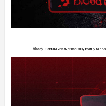
189
грн
499
грн
149
399
грн
грн
Bloody килимки мають дивовижну гладку та пласк