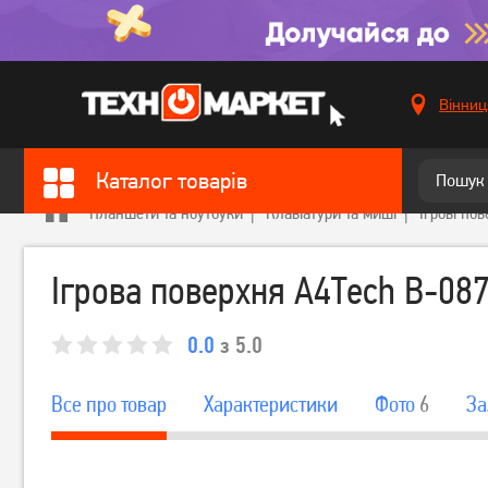
Вінниц
Каталог товарів
Планшети та ноутбуки
Клавіатури та миші
Ігрові пов
Ігрова поверхня A4Tech B-08
0.0
з 5.0
Все про товар
Характеристики
Фото
6
За