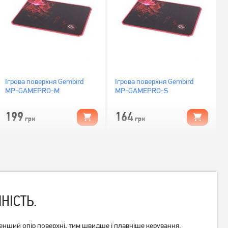
Ігрова поверхня Gembird
Ігрова поверхня Gembird
MP-GAMEPRO-M
MP-GAMEPRO-S
199
164
грн
грн
НІСТЬ.
менший опір поверхні, тим швидше і плавніше керування.