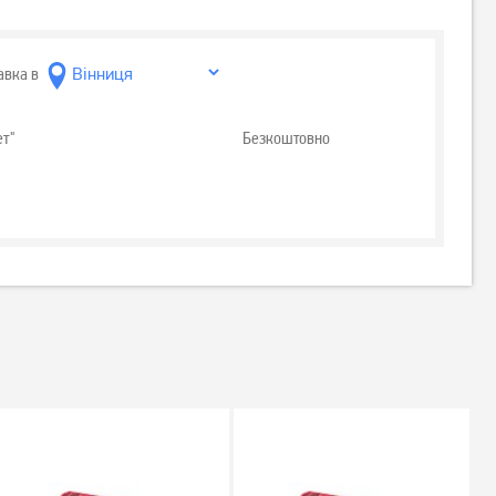
авка в
ет"
Безкоштовно