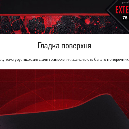
249
грн
199
199
грн
грн
Гладка поверхня
у текстуру, підходять для геймерів, які здійснюють багато поперечних