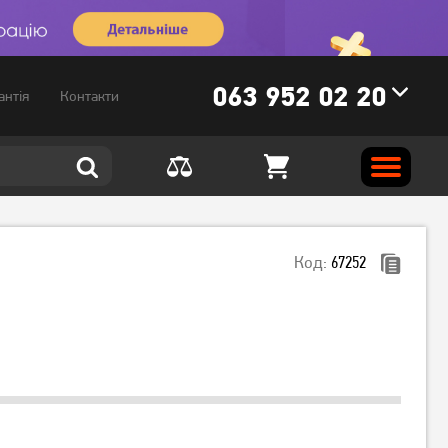
063 952 02 20
антія
Контакти
Код:
67252