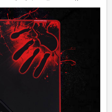
Ігрова поверхня CorePad
Ігрова поверхня Gembird
(CC26110U)
MP-GAMEPRO Control (MP-
GAMEPRO-L)
699
грн
339
грн
559
269
грн
грн
Ігрова поверхня A4Tech BP-
Ігрова поверхня A4Tech B-
30L Bloody
088S Bloody