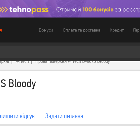
Бонуси
Оплата та доставка
Кредит
Гар
я
ерхні
A4Tech
Ігрова поверхня A4Tech B-087S Bloody
7S Bloody
лишити вiдгук
Задати питання