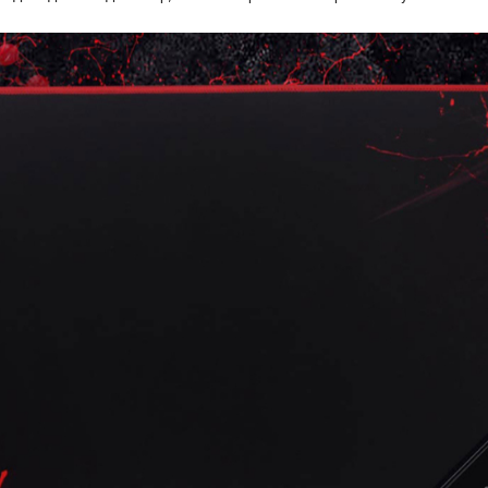
Ігрова поверхня Hator Tonn
Ігрова поверхня Hator Tonn
S (HTP-010)
M (HTP-020)
249
399
грн
грн
Ігрова поверхня A4Tech X7-
Ігрова поверхня A4Tech X7-
200S Black
200 S ​​Black