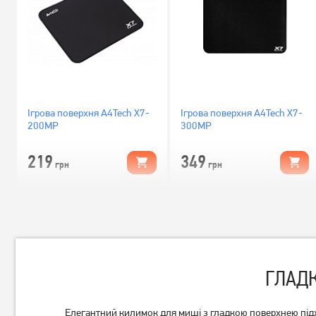
Ігрова поверхня A4Tech X7-
Ігрова поверхня A4Tech X7-
200MP
300MP
219
349
грн
грн
ГЛАДК
Елегантний килимок для миші з гладкою поверхнею підхо