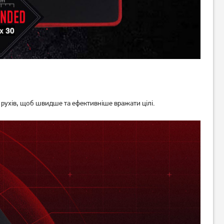
669
грн
639
грн
529
509
грн
грн
 рухів, щоб швидше та ефективніше вражати цілі.