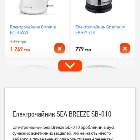
Електрочайник Gorenje
Електрочайник Grunhelm
K15DWW
EKS-7518
1 399
грн
1 249
279
грн
грн
Електрочайник SEA BREEZE SB-010
Електрочайник Tefal
Електрочайник Tefal
Електрочайник Sea Breeze SB-010 зроблений в дусі
KI772D38
KO260130
сучасних аскетичних моделей, які не мають нічого
зайвого в призначених для користувача елементах,