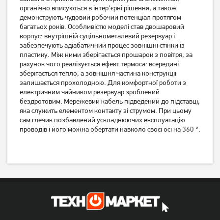
2 599
грн
2 299
грн
органічно вписуються в інтер'єрні рішення, а також
1 849
2 039
грн
грн
демонструють чудовий робочий потенціал протягом
багатьох років. Особливістю моделі став двошаровий
корпус: внутрішній суцільнометалевий резервуар і
забезпечують адіабатичний процес зовнішні стінки із
пластику. Між ними зберігається прошарок з повітря, за
рахунок чого реалізується ефект термоса: всередині
зберігається тепло, а зовнішня частина конструкції
залишається прохолодною. Для комфортної роботи з
електричним чайником резервуар зроблений
бездротовим. Мережевий кабель підведений до підставці,
яка служить елементом контакту зі струмом. При цьому
сам глечик позбавлений ускладнюючих експлуатацію
проводів і його можна обертати навколо своєї осі на 360 °.
Електрочайник Tefal
Електрочайник Edler
KO330830
EK8055 Red
1 999
грн
1 549
399
грн
грн