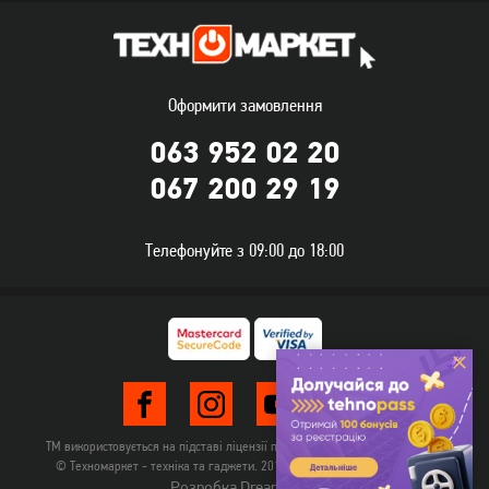
Оформити замовлення
063 952 02 20
067 200 29 19
Електрочайник Rotex
Електрочайник Philips
RKT82-G
HD9350/90
Телефонуйте з 09:00 до 18:00
2 299
грн
729
2 199
грн
грн
ТМ використовується на підставі ліцензії правовласника TehnomarketLTD
© Техномаркет - техніка та гаджети. 2012-2026. Всі права захищені.
Розробка Dream-Line