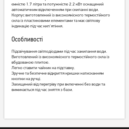
ємністю 1.7 літра та потужністю 2.2 кВт оснащений
Електрочайник Tefal
Електрочайник Tefal
автоматичним відключенням при скипанні води.
KI772D38
KO260130
Корпус виготовлений із високоякісного термостійкого
2 599
грн
2 299
грн
скла із пластиковими елементами та має світлову
1 849
індикацію під час кип'ятіння.
2 039
грн
грн
Особливості
Підсвічування світлодіодами під час закипання води.
Виготовлений із високоякісного термостійкого скла із
вбудованою плитою.
Легко ставити чайник на підставку.
Зручне та безпечне відкриття кришки натисканням
кнопки на ручці.
Захищений від перегріву при включенні без води та
вимикається під час зняття з бази.
Електрочайник Tefal
Електрочайник Edler
KO330830
EK8055 Red
1 999
грн
1 549
399
грн
грн