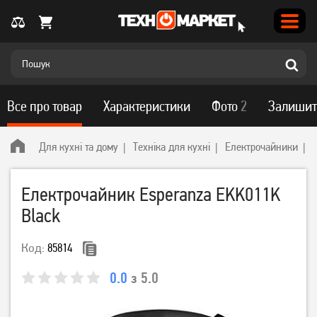
Все про товар
Характеристики
Фото
2
Залишит
Для кухні та дому
Техніка для кухні
Електрочайники
Електрочайник Esperanza EKK011K
Black
Код:
85814
0.0
з 5.0