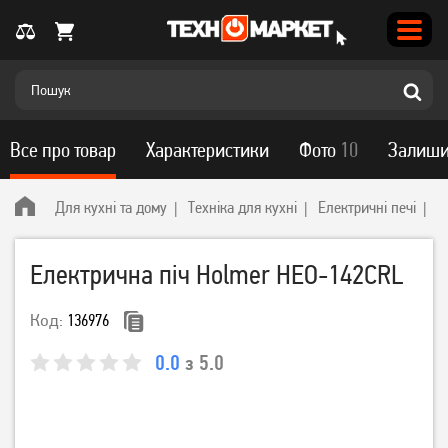
Все про товар
Характеристики
Фото
10
Залиши
Для кухні та дому
Техніка для кухні
Електричні печі
H
Електрична піч Holmer HEO-142CRL
Код:
136976
0.0
з 5.0