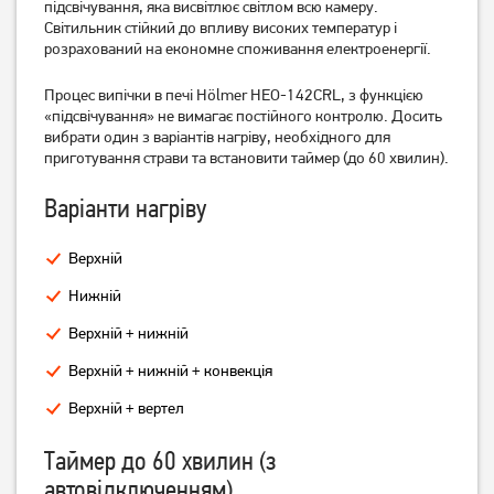
підсвічування, яка висвітлює світлом всю камеру.
4 539
грн
4 539
грн
Світильник стійкий до впливу високих температур і
4 279
4 209
грн
грн
розрахований на економне споживання електроенергії.
Процес випічки в печі Hölmer HEO-142CRL, з функцією
«підсвічування» не вимагає постійного контролю. Досить
вибрати один з варіантів нагріву, необхідного для
приготування страви та встановити таймер (до 60 хвилин).
Варіанти нагріву
Верхній
Нижній
Електрична піч Castle CPE-
Електрична піч Castle CPE-
50G
50R
Верхній + нижній
Верхній + нижній + конвекція
Немає в наявності
Немає в наявності
Верхній + вертел
Таймер до 60 хвилин (з
автовідключенням)