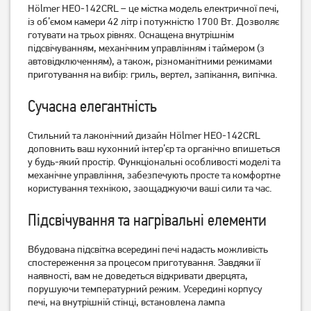
Hölmer HEO-142CRL – це містка модель електричної печі,
із об’ємом камери 42 літр і потужністю 1700 Вт. Дозволяє
готувати на трьох рівнях. Оснащена внутрішнім
підсвічуванням, механічним управлінням і таймером (з
автовідключенням), а також, різноманітними режимами
Електрична піч Vimar VEO-
Електрична піч Rotex
приготування на вибір: гриль, вертел, запікання, випічка.
6821 B (Конвекція/Вертіл)
ROT652 CB
7 339
грн
Сучасна елегантність
5 869
4 889
грн
грн
Стильний та лаконічний дизайн Hölmer HEO-142CRL
доповнить ваш кухонний інтер’єр та органічно впишеться
у будь-який простір. Функціональні особливості моделі та
механічне управління, забезпечують просте та комфортне
користування технікою, заощаджуючи ваші сили та час.
Підсвічування та нагрівальні елементи
Вбудована підсвітка всередині печі надасть можливість
спостереження за процесом приготування. Завдяки її
наявності, вам не доведеться відкривати дверцята,
Електрична піч Castle CPE-
Електрична піч Castle CPE-
порушуючи температурний режим. Усередині корпусу
40H
40R
печі, на внутрішній стінці, встановлена лампа