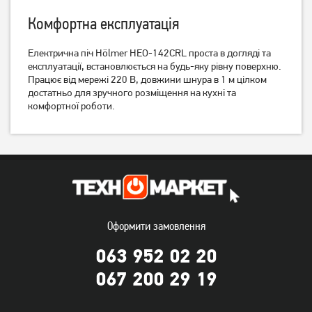
Комфортна експлуатація
Електрична піч Hölmer HEO-142CRL проста в догляді та
Електрична піч Castle CPE-
Електрична піч Grunhelm
експлуатації, встановлюється на будь-яку рівну поверхню.
60H
GN50ARC чорна
Працює від мережі 220 В, довжини шнура в 1 м цілком
5 509
грн
4 999
грн
достатньо для зручного розміщення на кухні та
5 069
3 599
грн
грн
комфортної роботи.
Оформити замовлення
063 952 02 20
067 200 29 19