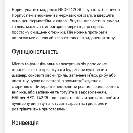
Електрична піч Ardesto
Електрична піч Ardesto
Користуватися моделлю HEO-142CRL зручно та безпечно.
MEO-N48RB
MEO-N48RCGR
Корпус печі виконаний з нержавіючої сталі, а дверцята
3 879
грн
4 639
грн
оснащені термостійким склом. Внутрішня частина камери
3 099
та дека мають антипригарне покриття, що сприяє
3 709
грн
грн
простому очищенню техніки. Піч можна протирати
вологою мочалкою або серветкою для видалення пилу.
Функціональність
Містка та функціональна електрична піч допоможе
швидко і якісно приготувати будь-який кулінарний
шедевр: соковиті овочі-гриль, запечене м’ясо, рибу або
апетитну курку на вертелі, з ароматної хрусткою
скоринкою. Вибирайте необхідний режим: гриль, вертел,
випічка, або запікання та готуйте із задоволенням.
Hölmer HEO-142CRL дозволяє не тільки запікати, робити
Електрична піч Ardesto
Електрична піч Vimar VEO-
кулінарну випічку та готувати страви на грилі, але й
MEO-N52CW
3722B 37 л
розігрівати вже приготовлені.
4 819
грн
3 879
грн
3 849
3 099
Конвекція
грн
грн