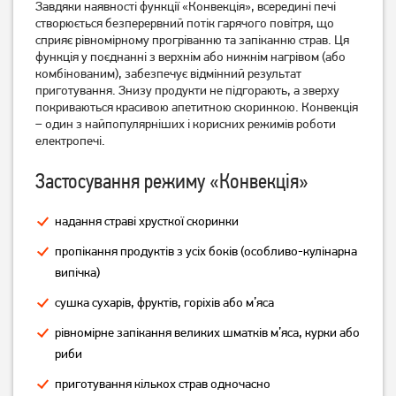
Завдяки наявності функції «Конвекція», всередині печі
створюється безперервний потік гарячого повітря, що
сприяє рівномірному прогріванню та запіканню страв. Ця
функція у поєднанні з верхнім або нижнім нагрівом (або
комбінованим), забезпечує відмінний результат
приготування. Знизу продукти не підгорають, а зверху
покриваються красивою апетитною скоринкою. Конвекція
– один з найпопулярніших і корисних режимів роботи
електропечі.
Застосування режиму «Конвекція»
Електрична піч Vimar VEO-
Електрична піч Castle CPE-
4715B 42 л
60R
надання страві хрусткої скоринки
4 689
грн
5 499
грн
3 749
4 889
грн
грн
пропікання продуктів з усіх боків (особливо-кулінарна
випічка)
сушка сухарів, фруктів, горіхів або м’яса
рівномірне запікання великих шматків м’яса, курки або
риби
приготування кількох страв одночасно