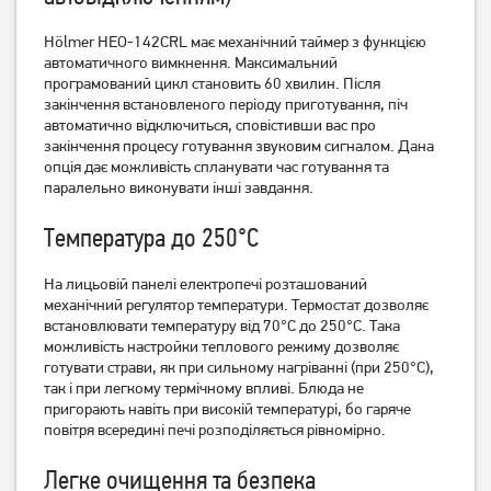
Hölmer HEO-142CRL має механічний таймер з функцією
автоматичного вимкнення. Максимальний
програмований цикл становить 60 хвилин. Після
закінчення встановленого періоду приготування, піч
автоматично відключиться, сповістивши вас про
закінчення процесу готування звуковим сигналом. Дана
Електрична піч Ardesto
Електрична піч Ardesto
опція дає можливість спланувати час готування та
MEO-N40CB
MEO-N48CW
паралельно виконувати інші завдання.
3 879
грн
4 529
грн
Температура до 250°C
3 099
3 619
грн
грн
На лицьовій панелі електропечі розташований
механічний регулятор температури. Термостат дозволяє
встановлювати температуру від 70°С до 250°С. Така
можливість настройки теплового режиму дозволяє
готувати страви, як при сильному нагріванні (при 250°С),
так і при легкому термічному впливі. Блюда не
пригорають навіть при високій температурі, бо гаряче
повітря всередині печі розподіляється рівномірно.
Легке очищення та безпека