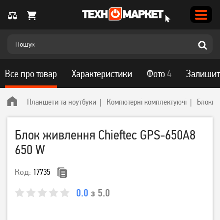
Все про товар
Характеристики
Фото
4
Залишит
Планшети та ноутбуки
Компютерні комплектуючі
Блоки 
Блок живлення Chieftec GPS-650A8
650 W
Код:
17735
0.0
з 5.0