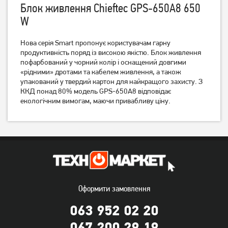
Блок живлення Chieftec GPS-650A8 650
W
Нова серія Smart пропонує користувачам гарну
Блок живлення FrimeCom
Блок живлення GameMax
SM400BL (400W P4) ATX
продуктивність поряд із високою якістю. Блок живлення
GM-500B (500 Вт)
120mm
пофарбований у чорний колір і оснащений довгими
869
грн
1 469
грн
«рідними» дротами та кабелем живлення, а також
689
1 169
грн
грн
упакований у твердий картон для найкращого захисту. З
ККД понад 80% модель GPS-650A8 відповідає
екологічним вимогам, маючи привабливу ціну.
Оформити замовлення
Блок живлення Chieftec
Блок живлення Chieftec
063 952 02 20
Task TPS-600S 600W
Polaris 850W PPS-850FC
067 200 29 19