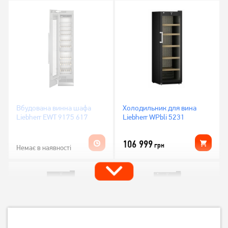
Вбудована винна шафа
Холодильник для вина
Liebherr EWT 9175 617
Liebherr WPbli 5231
106 999
грн
Немає в наявності