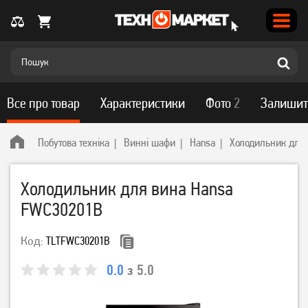
Все про товар
Характеристики
Фото
2
Залишит
Побутова техніка
Винні шафи
Hansa
Холодильник для
Холодильник для вина Hansa
FWC30201B
Код:
TLTFWC30201B
0.0
з 5.0