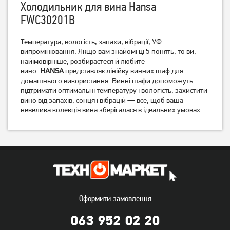
Холодильник для вина Hansa
FWC30201B
Температура, вологість, запахи, вібрації, УФ
Винна шафа Liebherr WPbl
Винна шафа Liebherr WPbli
5001
випромінювання. Якщо вам знайомі ці 5 понять, то ви,
5031
найімовірніше, розбираєтеся й любите
вино.
HANSA
представляє лінійку винних шаф для
106 999
102 999
грн
грн
домашнього використання. Винні шафи допоможуть
підтримати оптимальні температуру і вологість, захистити
вино від запахів, сонця і вібрацій — все, щоб ваша
невелика колекція вина зберігалася в ідеальних умовах.
Оформити замовлення
Вбудована винна шафа
Холодильник для вина
Liebherr WKEgw 582
Liebherr WKb 4212
063 952 02 20