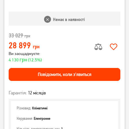
Немає в наявності
33 029
грн
28 899
грн
Ви заощаджуєте:
грн
4 130
(12.5%)
Повiдомити, коли з'явиться
Гарантія:
12 місяців
Різновид
Кліматичні
Керування
Електронне
Кількість температурних зон
1