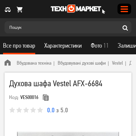
Все про товар
Характеристики
Фото
11
Залиши
Вбудована техніка
Вбудовувані духові шафи
Vestel
Дух
Духова шафа Vestel AFX-6684
Код:
VES00016
0.0
з 5.0