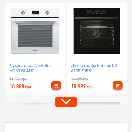
Духова шафа Ventolux
Духова шафа Gorenje BO
MONT BLANC
6735 E05B
11 599
грн
16 499
грн
10 888
15 999
грн
грн