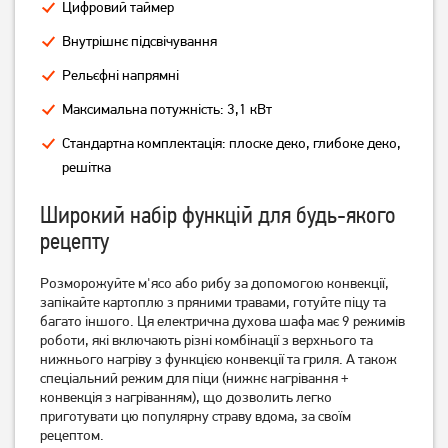
Цифровий таймер
12 139
грн
28 999
грн
9 709
21 999
грн
грн
Внутрішнє підсвічування
Рельєфні напрямні
Максимальна потужність: 3,1 кВт
Стандартна комплектація: плоске деко, глибоке деко,
решітка
Широкий набір функцій для будь-якого
рецепту
Духова шафа Gorenje
Духова шафа Vestel AFX-
Розморожуйте м'ясо або рибу за допомогою конвекції,
BOS6737SYW
8786
запікайте картоплю з пряними травами, готуйте піцу та
багато іншого. Ця електрична духова шафа має 9 режимів
роботи, які включають різні комбінації з верхнього та
21 999
13 599
грн
грн
нижнього нагріву з функцією конвекції та гриля. А також
спеціальний режим для піци (нижнє нагрівання +
конвекція з нагріванням), що дозволить легко
приготувати цю популярну страву вдома, за своїм
рецептом.