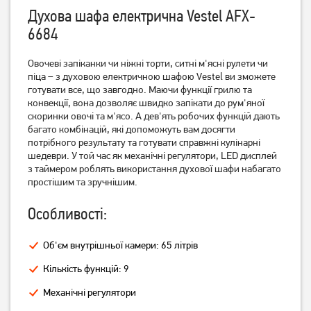
Духова шафа електрична Vestel AFX-
6684
Овочеві запіканки чи ніжні торти, ситні м'ясні рулети чи
Духова шафа Gorenje BO
Духова шафа Gorenje BOS
6737 E02X
піца – з духовою електричною шафою Vestel ви зможете
6737 E20FBG
готувати все, що завгодно. Маючи функції грилю та
16 699
грн
конвекції, вона дозволяє швидко запікати до рум'яної
13 599
19 799
грн
грн
скоринки овочі та м'ясо. А дев'ять робочих функцій дають
багато комбінацій, які допоможуть вам досягти
потрібного результату та готувати справжні кулінарні
шедеври. У той час як механічні регулятори, LED дисплей
з таймером роблять використання духової шафи набагато
простішим та зручнішим.
Особливості:
Об'єм внутрішньої камери: 65 літрів
Кількість функцій: 9
Духова шафа Beko BBIE
Духова шафа Gorenje BOS
Механічні регулятори
13100 XC
6737 SYB