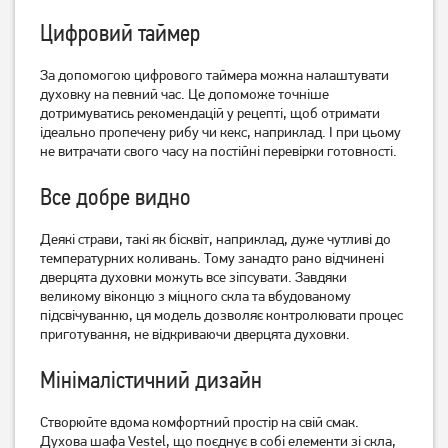
Цифровий таймер
За допомогою цифрового таймера можна налаштувати
духовку на певний час. Це допоможе точніше
дотримуватись рекомендацій у рецепті, щоб отримати
ідеально пропечену рибу чи кекс, наприклад. І при цьому
Духова шафа Vestel AFB-
Духова шафа Vestel AFB-
не витрачати свого часу на постійні перевірки готовності.
8786
6684
Все добре видно
13 999
10 899
грн
грн
Деякі страви, такі як бісквіт, наприклад, дуже чутливі до
температурних коливань. Тому занадто рано відчинені
дверцята духовки можуть все зіпсувати. Завдяки
великому віконцю з міцного скла та вбудованому
підсвічуванню, ця модель дозволяє контролювати процес
приготування, не відкриваючи дверцята духовки.
Мінімалістичний дизайн
Створюйте вдома комфортний простір на свій смак.
Духова шафа Vestel, що поєднує в собі елементи зі скла,