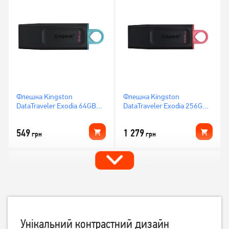
Флешка Kingston
Флешка Kingston
DataTraveler Exodia 64GB
DataTraveler Exodia 256GB
USB 3.2 Black/Teal
USB 3.2 Gen 1 Black/Pink
(DTX/64GB)
(DTX/256GB)
549
1 279
грн
грн
Унікальний контрастний дизайн