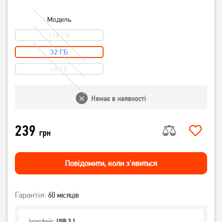
Модель
128 ГБ
32 ГБ
64 ГБ
Немає в наявності
239
грн
Повiдомити, коли з'явиться
Гарантія:
60 місяців
Інтерфейс
USB 3.1