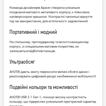
Команда дизайнерів Apacer створила унікальне
поєднання матового металевого корпусу з глянсовою
Флешка Kingston
Флешка Apacer AH25B
напівпрозорою кришкою. Контрастні тактильні відчуття
DataTraveler Exodia 128GB
64GB USB 3.1 Red
під час використання, для естетичного задоволення!
USB 3.2 Gen 1 Black/Yellow
(AP64GAH25BR-1)
(DTX/128GB)
749
549
Портативний і модний
грн
грн
На стильному, протиударному та вологозахищеному
корпусі, зі спеціальним матовим покриттям, не
залишається відбитків пальців.
Ультраобсяг
AH25B дають змогу переносити великі обсяги даних і
реалізовувати цифровий ресурс необмеженої мобільності!
Подвійні кольори та можливості
Флешка Kingston
Флешка Kingston
DataTraveler Exodia
DataTraveler Exodia S 256GB
AH25B USB 3.1 Gen 1, показує високу контрастність
Black/Pink (DTX/256GB)
USB 3.2 Gen 1 Black/Orange
1 479
грн
кольору, що підкреслює унікальний пристрасний характер
(DTXS/256GB)
1 179
1 279
продукту.