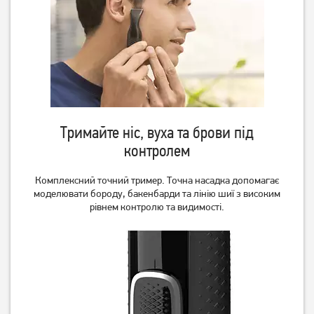
1 689
3 099
грн
грн
Тримайте ніс, вуха та брови під
контролем
Комплексний точний тример. Точна насадка допомагає
Електростанок Philips
Електростанок Philips
моделювати бороду, бакенбарди та лінію шиї з високим
OneBlade Pro 360
OneBlade Pro 360
рівнем контролю та видимості.
(QP6652/61)
QP6542/15
6 069
грн
3 869
грн
4 849
3 089
грн
грн