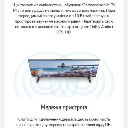
Що стосується аудіосистеми, вбудованої в телевізор Mi TV
P1, то вона радує не менше, ніж візуальна частина. Пара
стереодинаміків потужністю по 10 Вт забезпечують
просторове звучання високого рівня. Перетворіть свою
вітальню в справжній кінотеатр з опціями Dolby Audio і
DTS-HD.
Мережа пристроїв
Слоти для підключення девайсів дають можливість
організувати цілу мережу пристроїв з телевізора, ПК,