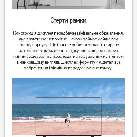
Телевізор Satelit
Телевізор LG
32H9500GS (Smart)
43NANO766QA 43"
Стерти рамки
6 599
грн
23 099
грн
6 177
18 479
грн
грн
Конструкція дисплея передбачає мінімальне обрамлення,
яке практично непомітне – екран займає майже всю
площу корпусу. Ще більше робочої області, широке
захоплення зображення і відсутність відволікаючих
чинників дозволять насолодитися візуальним контентом
в найкращому вигляді. Дисплей формату 4K деталізує
зображення і відмінно передає колірну гамму.
Телевізор Setup 24HSF30
Телевізор Romsat
50UGN18ST2 Smart TV WiFi
(Офіційний GOOGLE)
15 619
грн
4 499
12 489
грн
грн