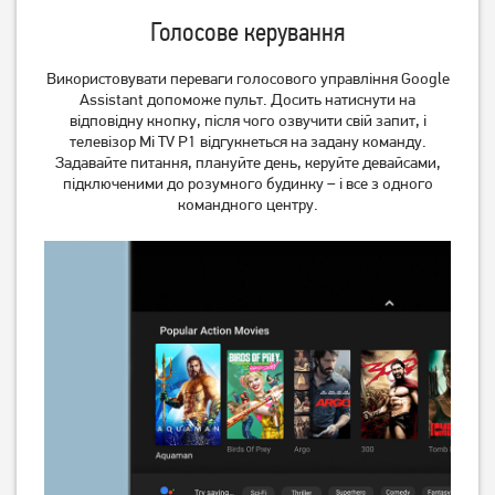
Голосове керування
Використовувати переваги голосового управління Google
Телевізор Philips
Телевізор Philips
Assistant допоможе пульт. Досить натиснути на
55OLED819/12
65PUS7409/12
відповідну кнопку, після чого озвучити свій запит, і
телевізор Mi TV P1 відгукнеться на задану команду.
93 549
грн
40 369
грн
Задавайте питання, плануйте день, керуйте девайсами,
74 839
32 289
грн
грн
підключеними до розумного будинку – і все з одного
командного центру.
Телевізор OzoneHD
Телевізор Philips
24FN93T2
65PUS8319/12
4 829
грн
45 379
грн