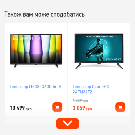
Також вам може сподобатись
Телевізор LG 32LQ63006LA
Телевізор OzoneHD
24FN22T2
4 829
грн
10 499
3 859
грн
грн