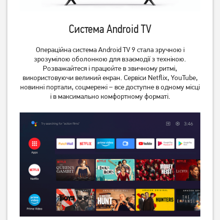
Система Android TV
Операційна система Android TV 9 стала зручною і
зрозумілою оболонкою для взаємодії з технікою.
Розважайтеся і працюйте в звичному ритмі,
використовуючи великий екран. Сервіси Netflix, YouTube,
новинні портали, соцмережі – все доступне в одному місці
і в максимально комфортному форматі.
Телевізор Romsat
Телевізор Romsat
32HGN18ST2 Smart TV WiFi
43FGN18ST2 Smart TV WiFi
(Офіційний GOOGLE)
(Офіційний GOOGLE)
7 619
грн
11 689
грн
6 089
9 349
грн
грн