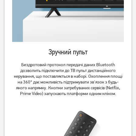
3 859
36 299
грн
грн
Зручний пульт
Бездротовий протокол передачі даних Bluetooth
дозволить підключити до ТВ пульт дистанційного
керування, що поставляється в наборі. Охоплення площі
Телевізор OzoneHD
Телевізор 2E 2E-43A77Q 4K
на 360° дає можливість підтримувати зв'язок з будь-
40FSN93T2
Google TV Wi-Fi
якого напрямку. Кнопки затребуваних сервісів (Netflix,
Prime Video) запускають платформи одним кліком.
9 729
грн
14 949
грн
7 779
11 959
грн
грн