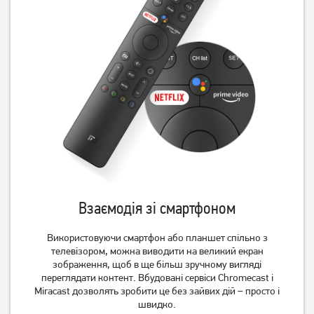
Телевізор 2E 2E-55A77Q
Телевізор 2E 2E-32A07KF
22 729
грн
8 979
грн
18 179
7 179
грн
грн
Взаємодія зі смартфоном
Використовуючи смартфон або планшет спільно з
телевізором, можна виводити на великий екран
зображення, щоб в ще більш зручному вигляді
переглядати контент. Вбудовані сервіси Chromecast і
Miracast дозволять зробити це без зайвих дій – просто і
швидко.