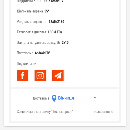
Підтримка Smart TV
з Smart TV
Діагональ екрана
55"
Роздільна здатність
3840x2160
Технологія дисплея
LCD (LED)
Вихідна потужність звуку, Вт
2х10
Платформа
Android TV
Поділитись:
Доставка в
Самовивіз з магазину "Техномаркет"
Безкоштовно