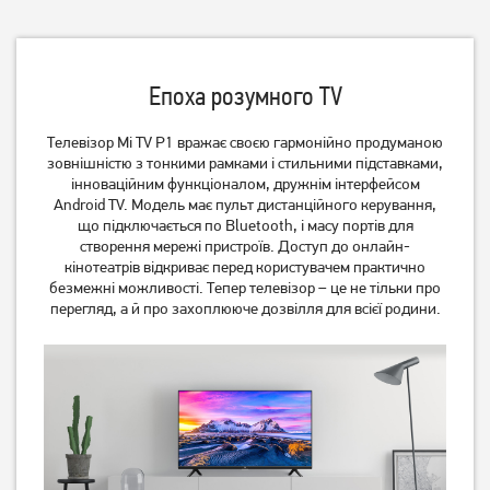
Епоха розумного TV
Телевізор Mi TV P1 вражає своєю гармонійно продуманою
зовнішністю з тонкими рамками і стильними підставками,
Телевізор Philips
Телевізор OzoneHD
інноваційним функціоналом, дружнім інтерфейсом
43PUS8118/12
43FSN93T2
Android TV. Модель має пульт дистанційного керування,
23 739
грн
10 599
грн
що підключається по Bluetooth, і масу портів для
18 989
створення мережі пристроїв. Доступ до онлайн-
8 479
грн
грн
кінотеатрів відкриває перед користувачем практично
безмежні можливості. Тепер телевізор – це не тільки про
перегляд, а й про захоплююче дозвілля для всієї родини.