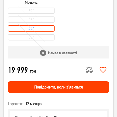
Модель
32"
43"
55"
50"
Немає в наявності
19 999
грн
Повiдомити, коли з'явиться
Гарантія:
12 місяців