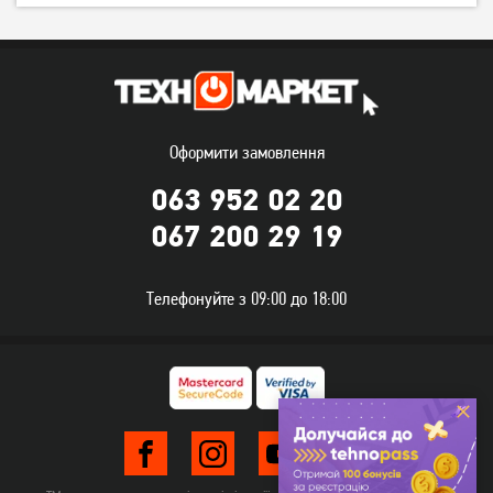
Оформити замовлення
063 952 02 20
067 200 29 19
Телевізор LG
Телевізор Romsat
43NANO766QA 43"
50UGN18ST2 Smart TV WiFi
Телефонуйте з 09:00 до 18:00
(Офіційний GOOGLE)
23 099
грн
15 619
грн
18 479
12 489
грн
грн