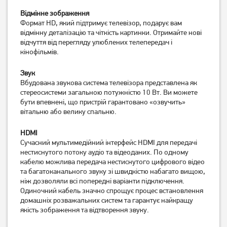
Відмінне зображення
Формат HD, який підтримує телевізор, подарує вам
Телевізор Philips
Телевізор OzoneHD
відмінну деталізацію та чіткість картинки. Отримайте нові
43PUS8118/12
43FSN93T2
відчуття від перегляду улюблених телепередач і
23 739
грн
10 599
грн
кінофільмів.
18 989
8 479
грн
грн
Звук
Вбудована звукова система телевізора представлена ​​як
стереосистеми загальною потужністю 10 Вт. Ви можете
бути впевнені, що пристрій гарантовано «озвучить»
вітальню або велику спальню.
HDMI
Сучасний мультимедійний інтерфейс HDMI для передачі
нестиснутого потоку аудіо та відеоданих. По одному
кабелю можлива передача нестиснутого цифрового відео
та багатоканального звуку зі швидкістю набагато вищою,
ніж дозволяли всі попередні варіанти підключення.
Телевізор Mystery MTV-
Телевізор Satelit
Одиночний кабель значно спрощує процес встановлення
3230HST2
32H9500GS (Smart)
домашніх розважальних систем та гарантує найкращу
якість зображення та відтворення звуку.
6 599
грн
5 599
6 177
грн
грн