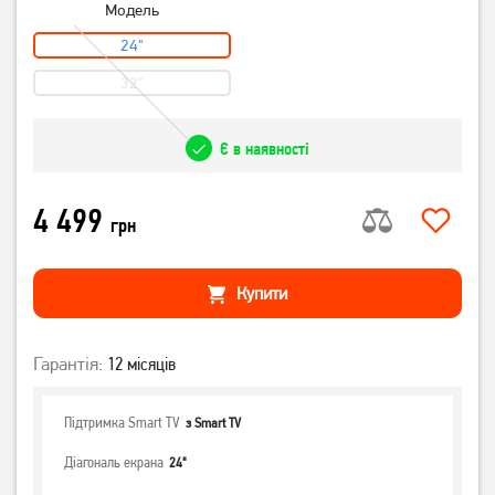
Модель
24"
32"
Є в наявності
4 499
грн
Купити
Гарантія:
12 місяців
Підтримка Smart TV
з Smart TV
Діагональ екрана
24"