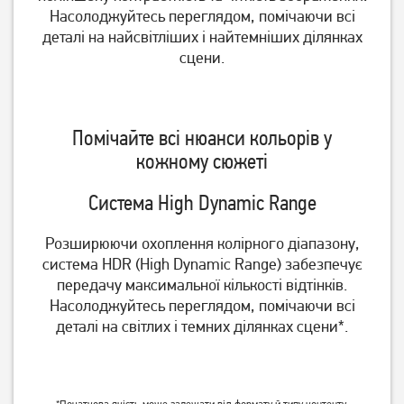
Насолоджуйтесь переглядом, помічаючи всі
деталі на найсвітліших і найтемніших ділянках
сцени.
Телевізор Philips
Телевізор Philips
55OLED819/12
65PUS7409/12
Помічайте всі нюанси кольорів у
93 549
грн
40 369
грн
кожному сюжеті
74 839
32 289
грн
грн
Система High Dynamic Range
Розширюючи охоплення колірного діапазону,
система HDR (High Dynamic Range) забезпечує
передачу максимальної кількості відтінків.
Насолоджуйтесь переглядом, помічаючи всі
деталі на світлих і темних ділянках сцени*.
Телевізор OzoneHD
Телевізор Philips
*Початкова якість може залежати від формату й типу контенту.