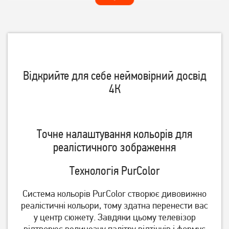
Відкрийте для себе неймовірний досвід
4К
Телевізор Philips
Телевізор OzoneHD
43PUS8118/12
43FSN93T2
23 739
грн
10 599
грн
18 989
8 479
Точне налаштування кольорів для
грн
грн
реалістичного зображення
Технологія PurColor
Система кольорів PurColor створює дивовижно
реалістичні кольори, тому здатна перенести вас
у центр сюжету. Завдяки цьому телевізор
відтворює величезну палітру відтінків і формує