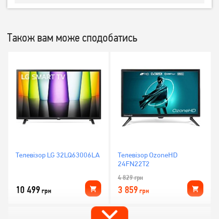
Також вам може сподобатись
Телевізор LG 32LQ63006LA
Телевізор OzoneHD
24FN22T2
4 829
грн
10 499
3 859
грн
грн