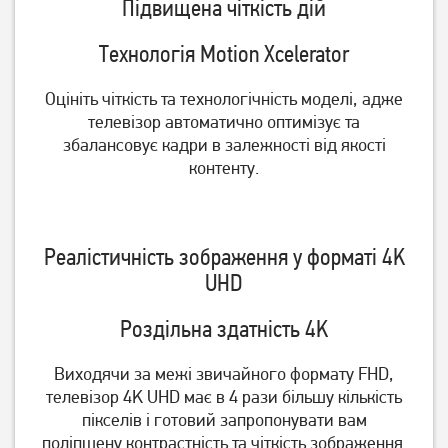
Підвищена чіткість дій
Технологія Motion Xcelerator
Оцініть чіткість та технологічність моделі, адже
телевізор автоматично оптимізує та
збалансовує кадри в залежності від якості
контенту.
Телевізор Romsat
Телевізор Romsat
Реалістичність зображення у форматі 4K
32HGN18ST2 Smart TV WiFi
43FGN18ST2 Smart TV WiFi
UHD
(Офіційний GOOGLE)
(Офіційний GOOGLE)
7 619
грн
11 689
грн
6 089
9 349
грн
грн
Роздільна здатність 4K
Виходячи за межі звичайного формату FHD,
телевізор 4K UHD має в 4 рази більшу кількість
пікселів і готовий запропонувати вам
поліпшену контрастність та чіткість зображення.