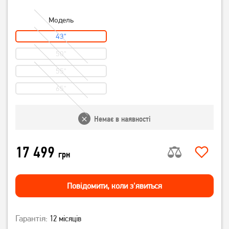
Модель
43"
50"
55"
65"
Немає в наявності
17 499
грн
Повiдомити, коли з'явиться
Гарантія:
12 місяців