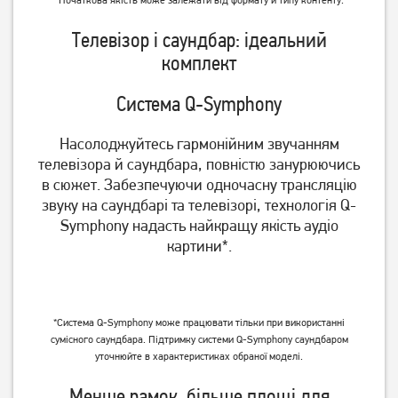
24FN93T2
65PUS8319/12
4 829
грн
45 379
грн
Телевізор і саундбар: ідеальний
3 859
36 299
грн
грн
комплект
Система Q-Symphony
Насолоджуйтесь гармонійним звучанням
телевізора й саундбара, повністю занурюючись
в сюжет. Забезпечуючи одночасну трансляцію
звуку на саундбарі та телевізорі, технологія Q-
Symphony надасть найкращу якість аудіо
картини*.
Телевізор OzoneHD
Телевізор 2E 2E-43A77Q 4K
40FSN93T2
Google TV Wi-Fi
9 729
грн
14 949
грн
*Система Q-Symphony може працювати тільки при використанні
7 779
11 959
грн
грн
сумісного саундбара. Підтримку системи Q-Symphony саундбаром
уточнюйте в характеристиках обраної моделі.
Менше рамок, більше площі для