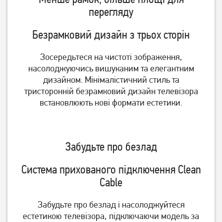
перегляду
Безрамковий дизайн з трьох сторін
Зосередьтеся на чистоті зображення,
насолоджуючись вишуканим та елегантним
дизайном. Мінімалістичний стиль та
Телевізор 2E 2E-55A77Q
Телевізор 2E 2E-32A07KF
тристоронній безрамковий дизайн телевізора
встановлюють нові формати естетики.
22 729
грн
8 979
грн
18 179
7 179
грн
грн
Забудьте про безлад
Система прихованого підключення Clean
Cable
Забудьте про безлад і насолоджуйтеся
естетикою телевізора, підключаючи модель за