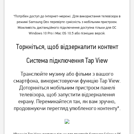
*Потрібен доступ до Інтернет-мережі. Для використання телевізора в
режимі Samsung Dex перевірте сумісність з мобільним пристроєм.
Можливість дистанційного підключення доступна тільки для ОС
Windows 10 Pro і Mac OS 10.5 або пізніших версій.
Торкніться, щоб відзеркалити контент
Система підключення Tap View
Транслюйте музику або фільми з вашого
смартфона, використовуючи функцію Tap View.
Доторкніться мобільним пристроєм панелі
телевізора, щоб запустити відзеркалення
екрану. Перемикайтеся так, як вам зручно,
продовжуючи перегляд улюбленого контенту*.
*Функція Tap View доступна тільки для пристроїв Samsung Galaxy з OS