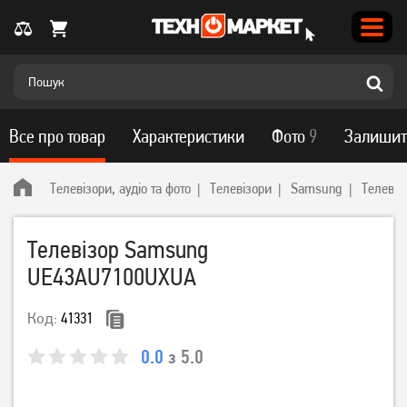
Все про товар
Характеристики
Фото
9
Залишит
Телевізори, аудіо та фото
Телевізори
Samsung
Телеві
Телевізор Samsung
UE43AU7100UXUA
Код:
41331
0.0
з 5.0