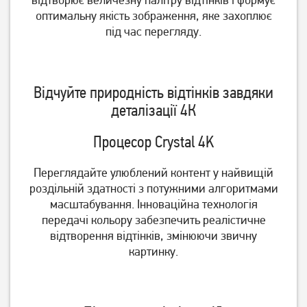
оптимальну якість зображення, яке захоплює
під час перегляду.
Телевізор Satelit
Телевізор LG
32H9500GS (Smart)
43NANO766QA 43"
6 599
грн
23 099
грн
6 177
18 479
грн
грн
Відчуйте природність відтінків завдяки
деталізації 4К
Процесор Crystal 4K
Переглядайте улюблений контент у найвищій
роздільній здатності з потужними алгоритмами
масштабування. Інноваційна технологія
передачі кольору забезпечить реалістичне
відтворення відтінків, змінюючи звичну
картинку.
Телевізор Setup 24HSF30
Телевізор Romsat
50UGN18ST2 Smart TV WiFi
(Офіційний GOOGLE)
15 619
грн
4 499
12 489
грн
грн