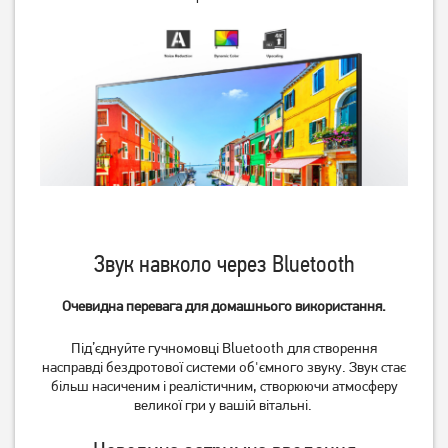
Телевізор Philips
Телевізор OzoneHD
65PUS8319/12
40FSN93T2
45 379
грн
9 729
грн
36 299
7 779
грн
грн
Звук навколо через Bluetooth
Очевидна перевага для домашнього використання.
Під’єднуйте гучномовці Bluetooth для створення
насправді бездротової системи об'ємного звуку. Звук стає
більш насиченим і реалістичним, створюючи атмосферу
великої гри у вашій вітальні.
Телевізор 2E 2E-43A77Q 4K
Телевізор 2E 2E-55A77Q
Google TV Wi-Fi