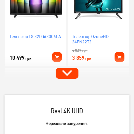
Телевізор LG 32LQ63006LA
Телевізор OzoneHD
24FN22T2
4 829
грн
10 499
3 859
грн
грн
Real 4K UHD
Нереальне занурення.
Телевізор Philips
Телевізор OzoneHD