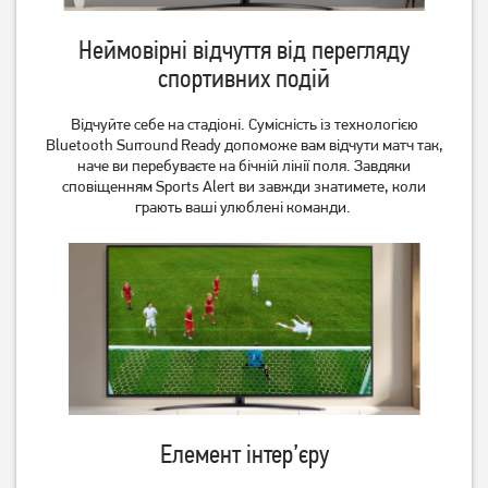
Неймовірні відчуття від перегляду
Телевізор Romsat
Телевізор Romsat
50UGN18ST2 Smart TV WiFi
32HGN18ST2 Smart TV WiFi
спортивних подій
(Офіційний GOOGLE)
(Офіційний GOOGLE)
15 619
грн
7 619
грн
Відчуйте себе на стадіоні. Сумісність із технологією
12 489
6 089
грн
грн
Bluetooth Surround Ready допоможе вам відчути матч так,
наче ви перебуваєте на бічній лінії поля. Завдяки
сповіщенням Sports Alert ви завжди знатимете, коли
грають ваші улюблені команди.
Телевізор Romsat
Телевізор Philips
43FGN18ST2 Smart TV WiFi
55OLED819/12
(Офіційний GOOGLE)
Елемент інтер’єру
11 689
грн
93 549
грн
9 349
74 839
грн
грн