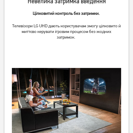
Невелика затримка введення
14 949
грн
22 729
грн
11 959
18 179
Цілковитий контроль без затримки.
грн
грн
Телевізори LG UHD дають користувачам змогу цілковито й
миттєво керувати ігровим процесом без жодних
затримок.