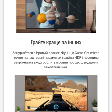
Грайте краще за інших
Телевізор LG
Телевізор Setup 24HSF30
43NANO766QA 43"
Занурюйтеся в ігровий процес. Функція Game Optimizer,
23 099
грн
точно налаштовані параметри графіки HDR і невелика
18 479
4 499
затримка на вході роблять ігровий процес швидшим і
грн
грн
захопливішим.