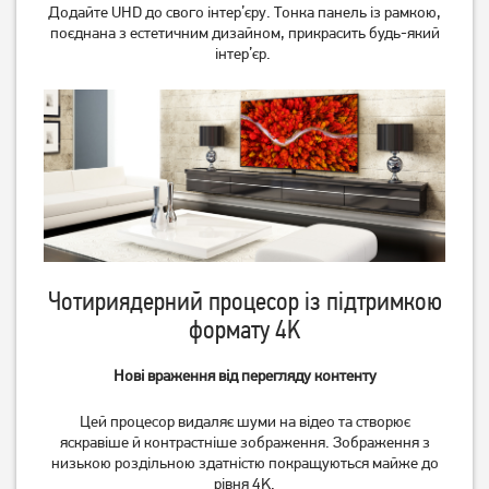
Додайте UHD до свого інтер’єру. Тонка панель із рамкою,
поєднана з естетичним дизайном, прикрасить будь-який
інтер’єр.
Телевізор Philips
Телевізор OzoneHD
65PUS7409/12
24FN93T2
Чотириядерний процесор із підтримкою
40 369
грн
4 829
грн
формату 4K
32 289
3 859
грн
грн
Нові враження від перегляду контенту
Цей процесор видаляє шуми на відео та створює
яскравіше й контрастніше зображення. Зображення з
низькою роздільною здатністю покращуються майже до
рівня 4K.