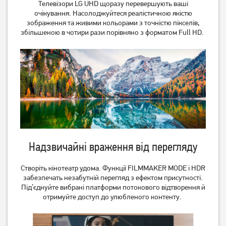
Телевізори LG UHD щоразу перевершують ваші
43PUS8118/12
43FSN93T2
очікування. Насолоджуйтеся реалістичною якістю
23 739
грн
10 599
грн
зображення та живими кольорами з точністю пікселів,
18 989
8 479
збільшеною в чотири рази порівняно з форматом Full HD.
грн
грн
Надзвичайні враження від перегляду
Телевізор Mystery MTV-
Телевізор Satelit
3230HST2
32H9500GS (Smart)
Створіть кінотеатр удома. Функції FILMMAKER MODE і HDR
забезпечать незабутній перегляд з ефектом присутності.
6 599
грн
Під’єднуйте вибрані платформи потокового відтворення й
5 599
6 177
грн
грн
отримуйте доступ до улюбленого контенту.