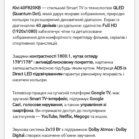
Kivi 40F820KB
— стильний Smart TV із технологією
QLED
(Quantum Dot)
, який дарує яскраве зображення, природні
Телевізор Philips
Телевізор OzoneHD
кольори та розширений динамічний діапазон. Екран із
43PUS8118/12
43FSN93T2
діагоналлю
40 дюймів
і роздільною здатністю
Full HD
23 739
грн
10 599
грн
(1920x1080)
забезпечує чітке та деталізоване
18 989
зображення для комфортного перегляду фільмів, серіалів і
8 479
грн
грн
спортивних трансляцій.
Завдяки
контрастності 1800:1
,
кутах огляду
178°/178°
і
антивідблисковому покриттю
, картинка
залишається якісною під будь-яким кутом. Матриця
ADS із
Direct LED підсвічуванням
гарантує рівномірну яскравість і
насичені кольори.
Телевізор працює на сучасній платформі
Google TV
, має
зручний
Smart TV-інтерфейс
, підтримує
Google
Cast
,
голосове керування
, а також
управління зі
смартфона
. Ви отримаєте доступ до популярних
Телевізор Mystery MTV-
Телевізор Satelit
застосунків —
YouTube, Netflix, Megogo
та інших.
3230HST2
32H9500GS (Smart)
6 599
грн
Звукова система
2x10 Вт
з підтримкою
Dolby Atmos
і
Dolby
Digital
створює насичене об’ємне звучання.
5 599
6 177
грн
грн