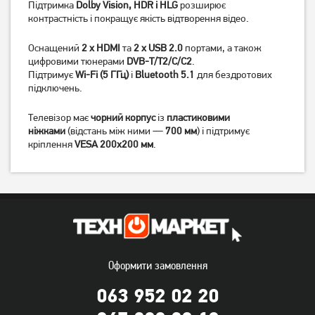
Підтримка
Dolby Vision, HDR і HLG
розширює
контрастність і покращує якість відтворення відео.
Оснащений
2 x HDMI
та
2 x USB 2.0
портами, а також
цифровими тюнерами
DVB-T/T2/C/C2
.
Підтримує
Wi-Fi (5 ГГц)
і
Bluetooth 5.1
для бездротових
підключень.
Телевізор має
чорний корпус
із
пластиковими
ніжками
(відстань між ними —
700 мм
) і підтримує
кріплення
VESA 200x200 мм
.
Телевізор LG
Телевізор Setup 24HSF30
43NANO766QA 43"
23 099
грн
18 479
4 499
грн
грн
Оформити замовлення
063 952 02 20