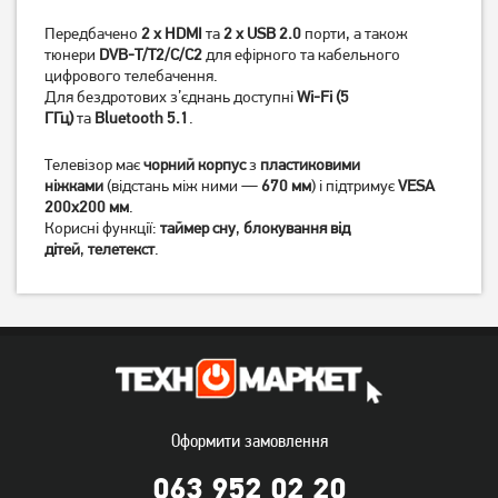
Передбачено
2 x HDMI
та
2 x USB 2.0
порти, а також
тюнери
DVB-T/T2/C/C2
для ефірного та кабельного
цифрового телебачення.
Для бездротових з’єднань доступні
Wi-Fi (5
ГГц)
та
Bluetooth 5.1
.
Телевізор має
чорний корпус
з
пластиковими
ніжками
(відстань між ними —
670 мм
) і підтримує
VESA
200x200 мм
.
Корисні функції:
таймер сну
,
блокування від
дітей
,
телетекст
.
Телевізор Setup 24HSF30
Телевізор Romsat
50UGN18ST2 Smart TV WiFi
(Офіційний GOOGLE)
15 619
грн
4 499
12 489
грн
грн
Оформити замовлення
063 952 02 20