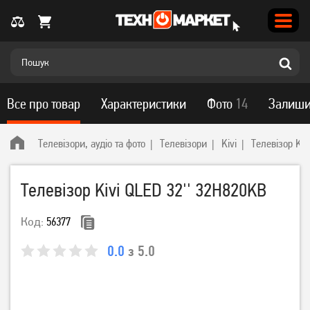
Все про товар
Характеристики
Фото
14
Залиши
Телевізори, аудіо та фото
Телевізори
Kivi
Телевізор Ki
Телевізор Kivi QLED 32'' 32H820KB
Код:
56377
0.0
з 5.0