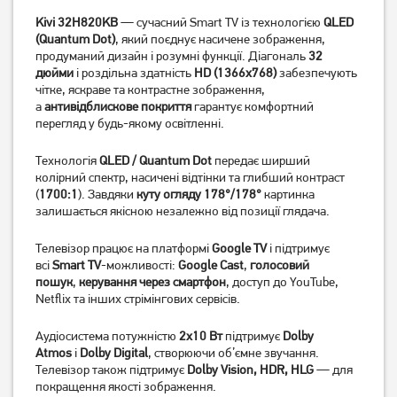
Kivi 32H820KB
— сучасний Smart TV із технологією
QLED
(Quantum Dot)
, який поєднує насичене зображення,
Телевізор Philips
Телевізор OzoneHD
продуманий дизайн і розумні функції. Діагональ
32
43PUS8118/12
43FSN93T2
дюйми
і роздільна здатність
HD (1366x768)
забезпечують
23 739
грн
10 599
грн
чітке, яскраве та контрастне зображення,
18 989
а
антивідблискове покриття
гарантує комфортний
8 479
грн
грн
перегляд у будь-якому освітленні.
Технологія
QLED / Quantum Dot
передає ширший
колірний спектр, насичені відтінки та глибший контраст
(
1700:1
). Завдяки
куту огляду 178°/178°
картинка
залишається якісною незалежно від позиції глядача.
Телевізор працює на платформі
Google TV
і підтримує
всі
Smart TV
-можливості:
Google Cast
,
голосовий
пошук
,
керування через смартфон
, доступ до YouTube,
Netflix та інших стрімінгових сервісів.
Телевізор Satelit
Телевізор LG
Аудіосистема потужністю
2x10 Вт
підтримує
Dolby
32H9500GS (Smart)
43NANO766QA 43"
Atmos
і
Dolby Digital
, створюючи об’ємне звучання.
6 599
грн
23 099
грн
Телевізор також підтримує
Dolby Vision, HDR, HLG
— для
покращення якості зображення.
6 177
18 479
грн
грн