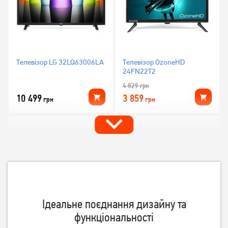
Телевізор LG 32LQ63006LA
Телевізор OzoneHD
24FN22T2
4 829
грн
10 499
3 859
грн
грн
Ідеальне поєднання дизайну та
функціональності
Телевізор Philips
Телевізор OzoneHD