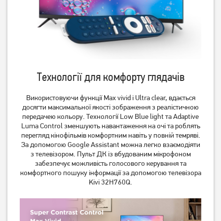
Телевізор Philips
Телевізор OzoneHD
65PUS8319/12
40FSN93T2
Технології для комфорту глядачів
45 379
грн
9 729
грн
36 299
7 779
грн
грн
Використовуючи функції Max vivid і Ultra clear, вдається
досягти максимальної якості зображення з реалістичною
передачею кольору. Технології Low Blue light та Adaptive
Luma Control зменшують навантаження на очі та роблять
перегляд кінофільмів комфортним навіть у повній темряві.
За допомогою Google Assistant можна легко взаємодіяти
з телевізором. Пульт ДК із вбудованим мікрофоном
забезпечує можливість голосового керування та
комфортного пошуку інформації за допомогою телевізора
Kivi 32H760Q.
Телевізор 2E 2E-43A77Q 4K
Телевізор 2E 2E-55A77Q
Google TV Wi-Fi