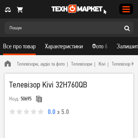
Все про товар
Характеристики
Фото
6
Залишит
Телевізори, аудіо та фото
Телевізори
Kivi
Телевізор Ki
Телевізор Kivi 32H760QB
Код:
50695
0.0
з 5.0