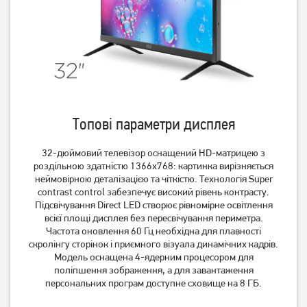
Топові параметри дисплея
Телевізор LG
Телевізор Setup 24HSF30
43NANO766QA 43"
32-дюймовий телевізор оснащений HD-матрицею з
23 099
грн
роздільною здатністю 1366x768: картинка вирізняється
18 479
4 499
грн
грн
неймовірною деталізацією та чіткістю. Технологія Super
contrast control забезпечує високий рівень контрасту.
Підсвічування Direct LED створює рівномірне освітлення
всієї площі дисплея без пересвічування периметра.
Частота оновлення 60 Гц необхідна для плавності
скролінгу сторінок і приємного візуала динамічних кадрів.
Модель оснащена 4-ядерним процесором для
поліпшення зображення, а для завантаження
персональних програм доступне сховище на 8 ГБ.