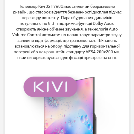
43PUS8118/12
43FSN93T2
Телевізор Kivi 32H760Q має стильний безрамковий
23 739
грн
10 599
грн
дизайн, що створює відчуття безмежності дисплея під час
перегляду контенту. Пара вбудованих динаміків
18 989
8 479
грн
грн
потужністю по 8 Вт і підтримка функції Dolby Audio
створюють якісне об'ємне звучання, а технологія Auto
Volume Control автоматично налаштовує параметри звуку
залежно від інформації, що транслюється. ТВ-панель
встановлюється на опору-підставку для горизонтальної
поверхні або на кронштейн стандарту VESA 200x200 мм,
який використовується для фіксації пристрою на стіні.
Телевізор Mystery MTV-
Телевізор Satelit
3230HST2
32H9500GS (Smart)
6 599
грн
5 599
6 177
грн
грн