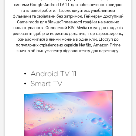
системи Google Android TV 11 для забезпечення швидкої
та плавної роботи. Насолоджуйтесь улюбленими
фільмами та серіалами без затримок. Геймерам доступний
Game mode для більшої плавності графіки на високих
налаштуваннях. Оновлений KIVI Media готує для глядачів
релевантні добірки корисних додатків, ігор та розширень,
ознайомитися з якими можна в один клік. Доступ до
популярних стрімінгових сервісів Netflix, Amazon Prime
значно збільшує спектр відеоконтенту для перегляду.
Телевізор Philips
Телевізор OzoneHD
65PUS7409/12
24FN93T2
40 369
грн
4 829
грн
32 289
3 859
грн
грн