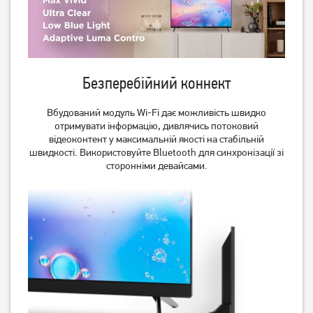
14 949
грн
22 729
грн
11 959
18 179
грн
грн
Безперебійний коннект
Вбудований модуль Wi-Fi дає можливість швидко
отримувати інформацію, дивлячись потоковий
відеоконтент у максимальній якості на стабільній
швидкості. Використовуйте Bluetooth для синхронізації зі
сторонніми девайсами.