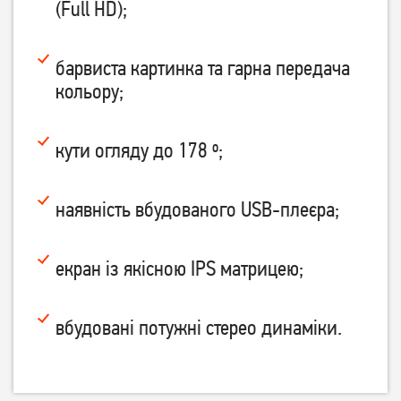
(Full HD);
барвиста картинка та гарна передача
кольору;
Телевізор LG
Телевізор Setup 24HSF30
43NANO766QA 43"
23 099
грн
кути огляду до 178 º;
18 479
4 499
грн
грн
наявність вбудованого USB-плеєра;
екран із якісною IPS матрицею;
вбудовані потужні стерео динаміки.
Телевізор Romsat
Телевізор Romsat
50UGN18ST2 Smart TV WiFi
32HGN18ST2 Smart TV WiFi