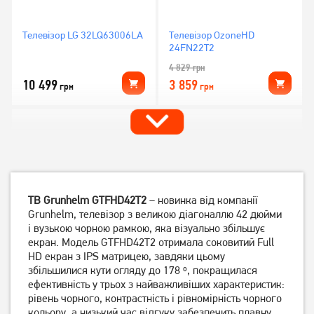
Телевізор LG 32LQ63006LA
Телевізор OzoneHD
24FN22T2
4 829
грн
10 499
3 859
грн
грн
ТВ Grunhelm GTFHD42T2
– новинка від компанії
Grunhelm, телевізор з великою діагоналлю 42 дюйми
і вузькою чорною рамкою, яка візуально збільшує
екран. Модель GTFHD42T2 отримала соковитий Full
HD екран з IPS матрицею, завдяки цьому
Телевізор Philips
Телевізор OzoneHD
збільшилися кути огляду до 178 º, покращилася
43PUS8118/12
43FSN93T2
ефективність у трьох з найважливіших характеристик:
23 739
грн
10 599
грн
рівень чорного, контрастність і рівномірність чорного
18 989
8 479
грн
грн
кольору, а низький час відгуку забезпечить плавну