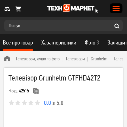
Все про товар
Характеристики
Фото
3
Залишит
Телевізори, аудіо та фото
Телевізори
Grunhelm
Телеві
Телевізор Grunhelm GTFHD42T2
Код:
42515
0.0
з 5.0