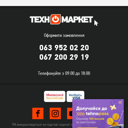
(Офіційний GOOGLE)
(Офіційний GOOGLE)
15 619
грн
7 619
грн
12 489
6 089
грн
грн
Оформити замовлення
063 952 02 20
067 200 29 19
Телефонуйте з 09:00 до 18:00
Телевізор Romsat
Телевізор Philips
43FGN18ST2 Smart TV WiFi
55OLED819/12
(Офіційний GOOGLE)
11 689
грн
93 549
грн
9 349
74 839
грн
грн
ТМ використовується на підставі ліцензії правовласника TehnomarketLTD