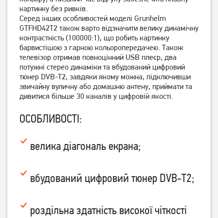
картинку без ривків.
Серед інших особливостей моделі Grunhelm
GTFHD42T2 також варто відзначити велику динамічну
контрастність (100000:1), що робить картинку
барвистішою з гарною кольоропередачею. Також
телевізор отримав повноцінний USB плеєр, два
потужні стерео динаміки та вбудований цифровий
тюнер DVB-T2, завдяки якому можна, підключивши
звичайну вуличну або домашню антену, приймати та
дивитися більше 30 каналів у цифровій якості.
Телевізор Mystery MTV-
Телевізор Satelit
ОСОБЛИВОСТІ:
3230HST2
32H9500GS (Smart)
6 599
грн
велика діагональ екрана;
5 599
6 177
грн
грн
вбудований цифровий тюнер DVB-T2;
роздільна здатність високої чіткості