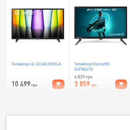
Телевізор LG 32LQ63006LA
Телевізор OzoneHD
24FN22T2
4 829
грн
10 499
3 859
грн
грн