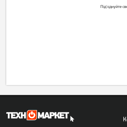
Під'єднуйте св
К