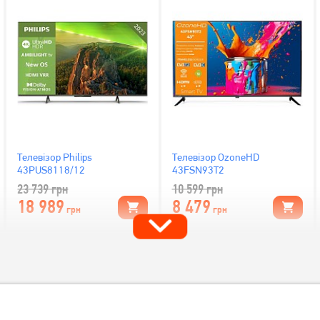
Телевізор Philips
Телевізор OzoneHD
43PUS8118/12
43FSN93T2
23 739
грн
10 599
грн
18 989
8 479
грн
грн