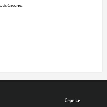
своїх близьких.
Сервiси