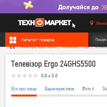
Вінниц
Каталог товарів
Телевізори, аудіо та фото
Телевізори
Ergo
Телевіз
Телевізор Ergo 24GHS5500
0.0
з 5.0
Все про товар
Характеристики
Фото
6
За