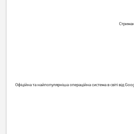
Телевізор Philips
Телевізор OzoneHD
65PUS7409/12
24FN93T2
40 369
грн
4 829
грн
Стриман
32 289
3 859
грн
грн
Офіційна та найпопулярніша операційна система в світі від Goog