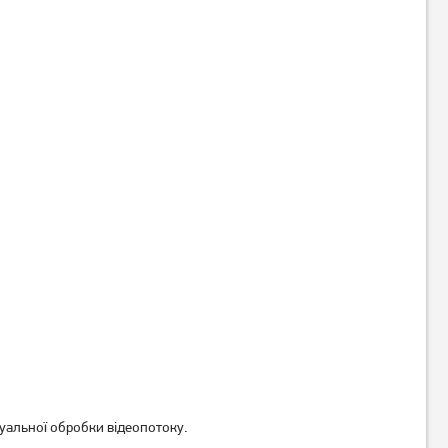
Телевізор Romsat
Телевізор Philips
43FGN18ST2 Smart TV WiFi
55OLED819/12
(Офіційний GOOGLE)
11 689
грн
93 549
грн
9 349
74 839
грн
грн
уальної обробки відеопотоку.