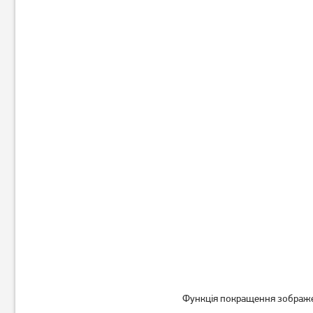
Телевізор LG 43NANO766QA
Телевізор Setup 24HSF30
43"
23 099
грн
18 479
4 499
грн
грн
Функція покращення зображен