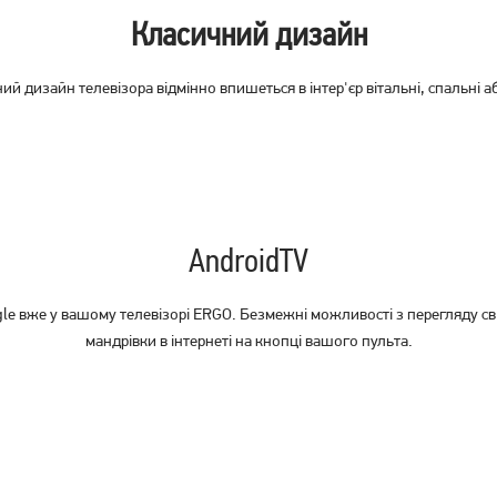
Телевізор Philips
Телевізор OzoneHD
Класичний дизайн
65PUS8319/12
40FSN93T2
45 379
грн
9 729
грн
ий дизайн телевізора відмінно впишеться в інтер'єр вітальні, спальні аб
36 299
7 779
грн
грн
AndroidTV
le вже у вашому телевізорі ERGO. Безмежні можливості з перегляду світ
мандрівки в інтернеті на кнопці вашого пульта.