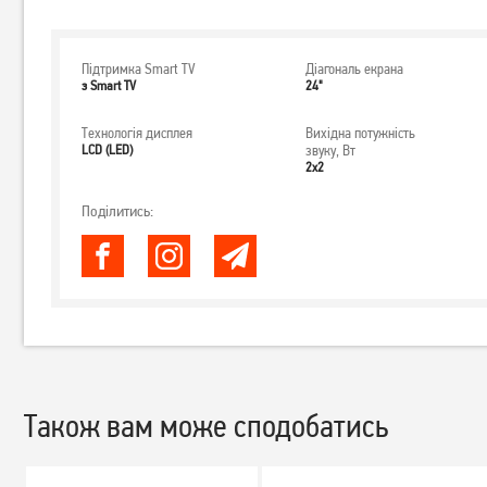
Підтримка Smart TV
Діагональ екрана
з Smart TV
24"
Технологія дисплея
Вихідна потужність
LCD (LED)
звуку, Вт
2х2
Поділитись:
Також вам може сподобатись