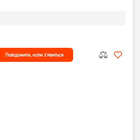
Повiдомити, коли з'явиться