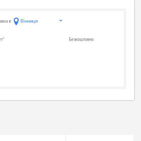
авка в
ет"
Безкоштовно