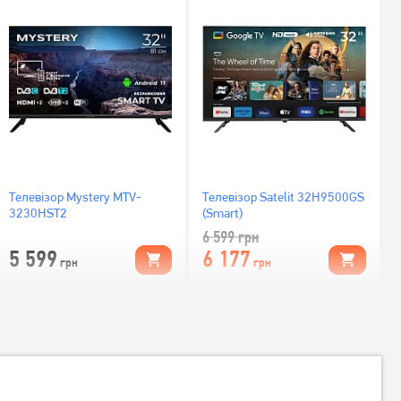
Телевізор Mystery MTV-
Телевізор Satelit 32H9500GS
3230HST2
(Smart)
6 599
грн
5 599
6 177
грн
грн