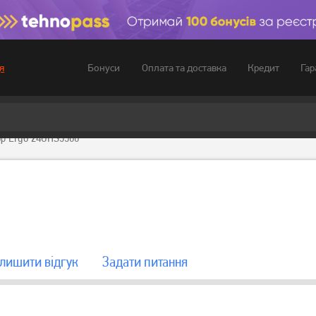
Бонуси
Оплата та доставка
Кредит
Гар
я
ор Ergo 24GHS5500
лишити вiдгук
Задати питання