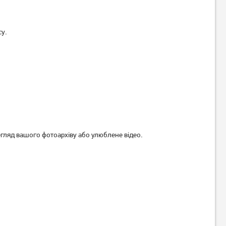
су.
егляд вашого фотоархіву або улюблене відео.