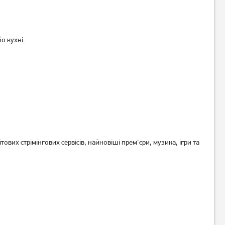
Телевізор 2E 2E-43A77Q 4K
Телевізор 2E 2E-55A77Q
Google TV Wi-Fi
14 949
грн
22 729
грн
о кухні.
11 959
18 179
грн
грн
ових стрімінгових сервісів, найновіші прем'єри, музика, ігри та