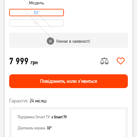
Модель
32"
40"
Немає в наявності
7 999
грн
Повiдомити, коли з'явиться
Гарантія:
24 місяці
Підтримка Smart TV
з Smart TV
Діагональ екрана
32"