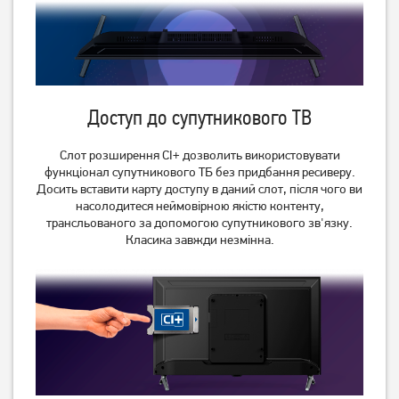
Google TV Wi-Fi
14 949
грн
22 729
грн
11 959
18 179
грн
грн
Доступ до супутникового ТВ
Слот розширення СI+ дозволить використовувати
функціонал супутникового ТБ без придбання ресиверу.
Досить вставити карту доступу в даний слот, після чого ви
насолодитеся неймовірною якістю контенту,
трансльованого за допомогою супутникового зв'язку.
Класика завжди незмінна.