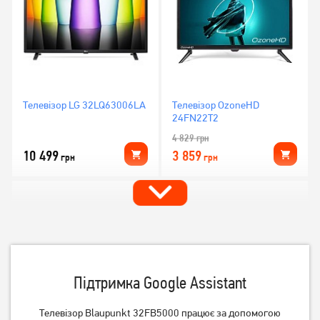
Телевізор LG 32LQ63006LA
Телевізор OzoneHD
24FN22T2
4 829
грн
10 499
3 859
грн
грн
Підтримка Google Assistant
Телевізор Blaupunkt 32FB5000 працює за допомогою