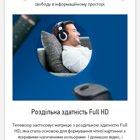
9 349
74 839
свободу в інформаційному просторі.
грн
грн
Телевізор Philips
Телевізор OzoneHD
65PUS7409/12
24FN93T2
40 369
грн
4 829
грн
32 289
3 859
грн
грн
Роздільна здатність Full HD
Телевізор застосовує матрицю з роздільною здатністю Full
HD, яка стала основою для формування чіткої картинки з
яскравими насиченими кольорами. І домашнє відео, і