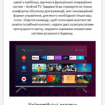
однієї з найбільш зручних в функціоналі операційних
Телевізор Philips
Телевізор OzoneHD
систем – Android TV. Завдяки їй ви отримуєте не тільки
43PUS8118/12
43FSN93T2
комфортну оболонку для взаємодії, але і інноваційний
23 739
грн
10 599
грн
формат управління, для якого необхідний тільки ваш
18 989
голос. Озвучте команду, щоб голосовий асистент міг
8 479
грн
грн
знайти потрібний контент, надати дані за результатами
пропущеного матчу, керувати окремими елементами
системи розумного будинку.
Телевізор Mystery MTV-
Телевізор Satelit
3230HST2
32H9500GS (Smart)
6 599
грн
5 599
6 177
грн
грн