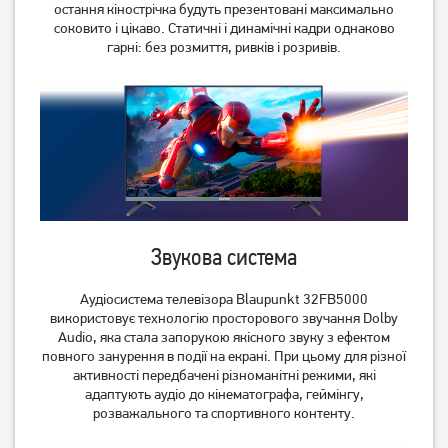
остання кінострічка будуть презентовані максимально
соковито і цікаво. Статичні і динамічні кадри однаково
гарні: без розмиття, ривків і розривів.
Телевізор Philips
Телевізор OzoneHD
65PUS8319/12
40FSN93T2
45 379
грн
9 729
грн
36 299
7 779
грн
грн
Звукова система
Аудіосистема телевізора Blaupunkt 32FB5000
використовує технологію просторового звучання Dolby
Audio, яка стала запорукою якісного звуку з ефектом
повного занурення в події на екрані. При цьому для різної
активності передбачені різноманітні режими, які
адаптують аудіо до кінематографа, геймінгу,
розважального та спортивного контенту.
Телевізор 2E 2E-43A77Q 4K
Телевізор 2E 2E-55A77Q