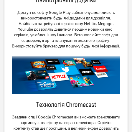
Найпотрібніші додатки
Доступ до софту Google Play забезпечує можливість
використовувати будь-які додатки для дозвілля.
Найбільш затребувані сервіси типу Netflix, Megogо,
YouTube дозволять дивитися першим новинки кіно і
серіалів, улюблені шоу і канали. Встановлюйте софт для
соцмереж, ігор та планування власного графіку.
Використовуйте браузер для пошуку будь-якої інформації.
Телевізор LG
Телевізор Setup 24HSF30
43NANO766QA 43"
23 099
грн
18 479
4 499
грн
грн
Технологія Chromecast
Завдяки опції Google Chromecast ви зможете транслювати
картинку з телефону на екран телевізора. Стрімінг
контенту став ще простішим, а великий екран дозволить