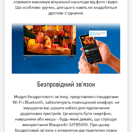
отримати максимум візуальної насолоди від фото і відео.
Що особливо зручно, для цього навіть не знадобиться
дротове з'єднання.
Телевізор Romsat
Телевізор Romsat
50UGN18ST2 Smart TV WiFi
32HGN18ST2 Smart TV WiFi
(Офіційний GOOGLE)
(Офіційний GOOGLE)
15 619
грн
7 619
грн
12 489
6 089
грн
грн
Безпровідний зв'язок
Модулі бездротового зв'язку, представлені стандартами
Wi-Fi і Bluetooth, забезпечують повноцінний комфорт, не
змушуючи вас шукати кабелі для підключення
додаткових пристроїв. Це можуть бути смартфон,
Телевізор Romsat
Телевізор Philips
навушники або миша – будь-який девайс, що спрощує
43FGN18ST2 Smart TV WiFi
55OLED819/12
використання Blaupunkt 32FB5000. При цьому
(Офіційний GOOGLE)
11 689
грн
93 549
грн
бездротовий зв'язок з інтернетом дає практично повну