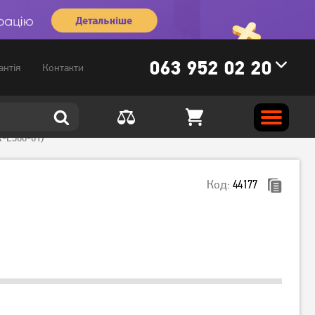
063 952 02 20
антія
Контакти
R-E500-01)
Код:
44177