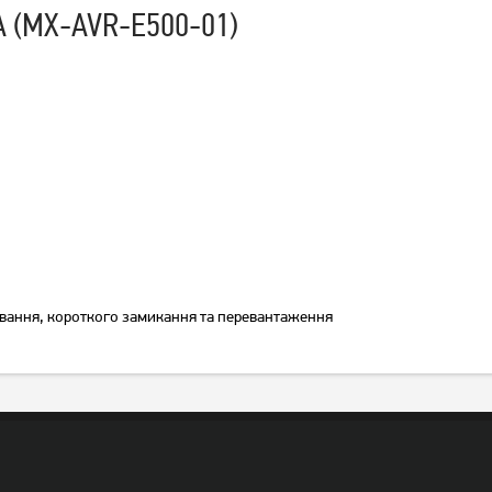
BA (MX-AVR-E500-01)
Стабілізатор Maxxter MX-
Стабілізатор напруги
AVR-E500-01 (500 BA) 300
EnerGenie 220 В 1000 ВА
Вт.
(EG-AVR-D1000-01)
Немає в наявності
Немає в наявності
рівання, короткого замикання та перевантаження