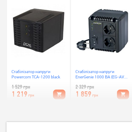
Стабілізатор напруги
Стабілізатор напруги
Powercom TCA-1200 black
EnerGenie 1000 ВА (EG-AVR-
1001)
1 529
грн
2 329
грн
1 219
1 859
грн
грн