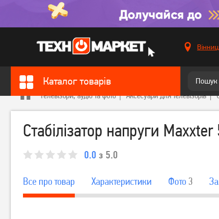
Вінниц
Каталог товарів
Телевізори, аудіо та фото
Аксесуари для телевізорів
Стабілізатор напруги Maxxter
0.0
з 5.0
Все про товар
Характеристики
Фото
3
За