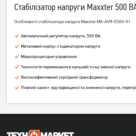
Стабілізатор напруги Maxxter 500 
Особливості стабілізатора напруги Maxxter MX-AVR-E500-01:
Автоматичний регулятор напруги, 500 ВА
Металевий корпус з індикатором напруги
Стабілізатор Gemix RDX-
Стабілізатор Maxxter MX-
2000 (1400 Вт)
AVR-DW1000-01 (1000 BA )
Мікропроцесорне управління
600 Вт.
Технологія перемикання в нульовій точці змінної напруги
Немає в наявності
Немає в наявності
Високоефективний тороїдний трансформатор
Повний захист: від підвищеної та зниженої напруги, перег