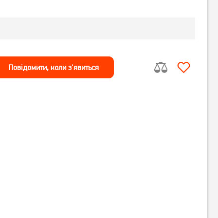
Повiдомити, коли з'явиться