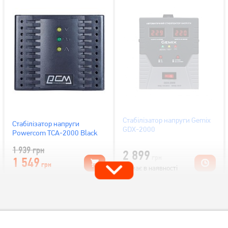
Стабілізатор напруги Gemix
Стабілізатор напруги
GDX-2000
Powercom TCA-2000 Black
1 939
грн
2 899
грн
1 549
грн
Немає в наявності