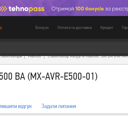
Бонуси
Оплата та доставка
Кредит
Гар
я
Стабілізатори
Maxxter
Стабілізатор напруги Maxxter 500 BA (MX-AV
 500 BA (MX-AVR-E500-01)
лишити вiдгук
Задати питання