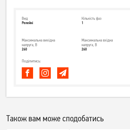
Вид
Кількість фаз
Релейні
1
Максимальна вихідна
Максимальна вхідна
напруга, В
напруга, В
260
260
Поділитись:
Також вам може сподобатись