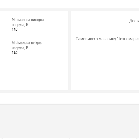
Мінімальна вихідна
Дост
напруга, В
140
Самовивіз з магазину "Техномарк
Мінімальна вхідна
напруга, В
140