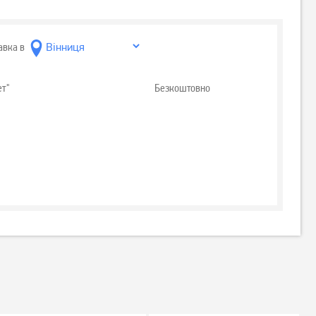
авка в
ет"
Безкоштовно