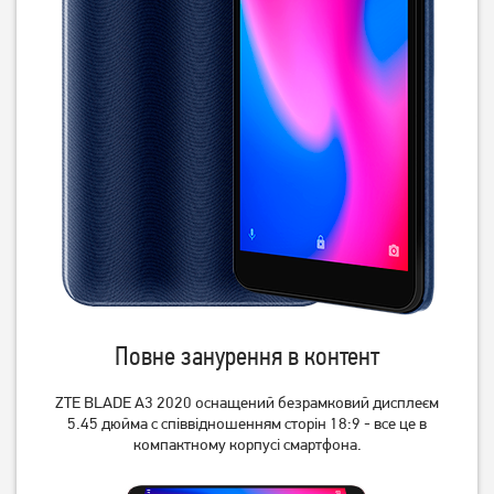
Смартфон Samsung Galaxy
Смартфон Samsung Galaxy
A56 5G 8/256Gb Graphite
A26 5G 8/256GB Mint (SM-
(A566)
A266BLGC)
18 999
12 299
грн
грн
Повне занурення в контент
ZTE BLADE A3 2020 оснащений безрамковий дисплеєм
Смартфон Samsung Galaxy
Смартфон Samsung Galaxy
5.45 дюйма c співвідношенням сторін 18:9 - все це в
A56 5G 8/256Gb Light Gray
A56 5G 8/256Gb Pink
компактному корпусі смартфона.
(A566)
(A566)