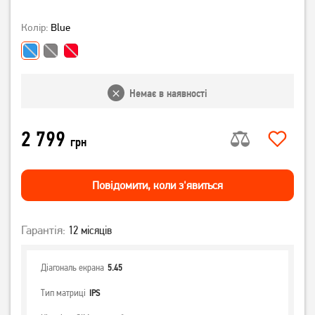
Колір:
Blue
Немає в наявності
2 799
грн
Повiдомити, коли з'явиться
Гарантія:
12 місяців
Діагональ екрана
5.45
Тип матриці
IPS