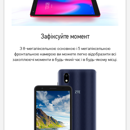
18 999
18 999
грн
грн
Зафіксуйте момент
З 8-мегапіксельною основною і 5 мегапіксельною
фронтальною камерою ви можете легко відобразити всі
захоплюючі моменти в будь-який час і в будь-якому місці.
Смартфон Xiaomi Redmi
Смартфон Xiaomi Redmi
Note 14S 8/256GB NFC
Note 14S 8/256GB NFC
Ocean Blue (Global) (із
Midnight Black (Global) (із
12 469
грн
12 469
грн
зарядним пристроєм)
зарядним пристроєм)
10 939
10 939
грн
грн