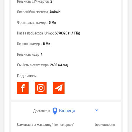
Кількість СІМ-карток
2
Операційна система
Android
Фронтальна камера
5 Мп
Назва процесора
Unisoc SC9832E (1.4 ГГц)
Основна камера
8 Мп
Кількість ядер
4
Ємність акумулятора
2600 мА·год
Поділитись:
Доставка в
Самовивіз з магазину "Техномаркет"
Безкоштовно