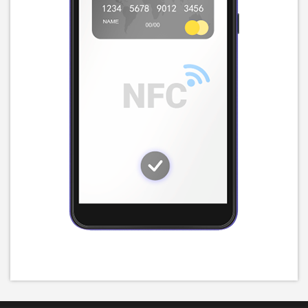
Смартфон Xiaomi Redmi
Смартфон Xiaomi Redmi
Note 14 Pro+ 5G 8/256Gb
Note 14 Pro+ 5G 8/256Gb
Midnight Black (Global) (із
Midnight Black (Global)
17 639
грн
17 909
грн
зарядним пристроєм)
15 979
16 229
грн
грн