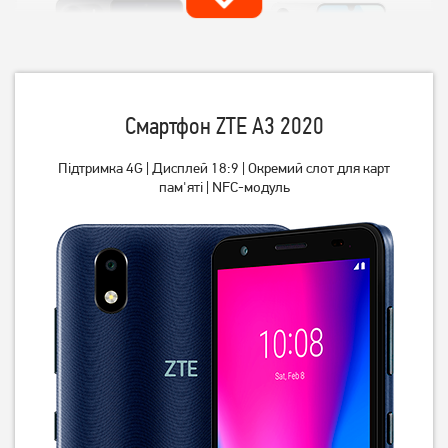
Смартфон ZTE A3 2020
Підтримка 4G | Дисплей 18:9 | Окремий слот для карт
пам'яті | NFC-модуль
Смартфон Xiaomi Redmi
Смартфон Samsung Galaxy
Note 14 8/256GB Midnight
A16 4/128GB Gray (SM-
Black
A165FZAB)
9 499
7 199
грн
грн