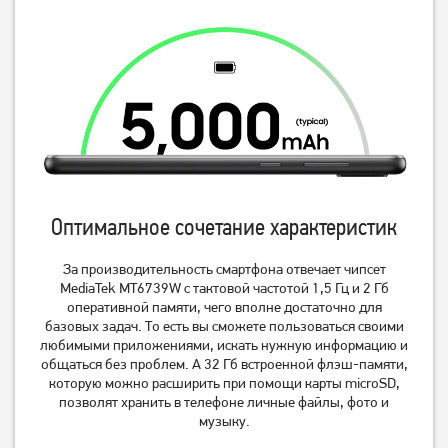
Note 14S 8/128Gb Ocean
Note 14S 8/128GB Midnight
Blue NFC (Global) (із
Black NFC (Global) (із
11 139
грн
11 139
грн
зарядним пристроєм)
зарядним пристроєм)
9 449
9 449
грн
грн
Оптимальное сочетание характеристик
За производительность смартфона отвечает чипсет
MediaTek MT6739W с тактовой частотой 1,5 Гц и 2 Гб
оперативной памяти, чего вполне достаточно для
Смартфон Xiaomi Redmi
Смартфон Xiaomi Redmi
базовых задач. То есть вы сможете пользоваться своими
Note 14S 8/128GB Aurora
Note 14 Pro+ 5G 8/256Gb
Purple NFC (Global) (із
Midnight Black UA UCRF
любимыми приложениями, искать нужную информацию и
11 199
грн
17 909
грн
зарядним пристроєм)
общаться без проблем. А 32 Гб встроенной флэш-памяти,
9 499
16 229
грн
грн
которую можно расширить при помощи карты microSD,
позволят хранить в телефоне личные файлы, фото и
музыку.