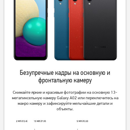
18 999
18 999
грн
грн
Безупречные кадры на основную и
Смартфон Xiaomi Redmi
Смартфон Xiaomi Redmi
Note 14S 8/256GB NFC
Note 14S 8/256GB NFC
фронтальную камеру
Ocean Blue (Global) (із
Midnight Black (Global) (із
12 469
грн
12 469
грн
зарядним пристроєм)
зарядним пристроєм)
Снимайте яркие и красивые фотографии на основную 13-
10 939
10 939
грн
грн
мегапиксельную камеру Galaxy A02 или переключитесь на
макро камеру и зафиксируйте мельчайшие детали и
объекты.