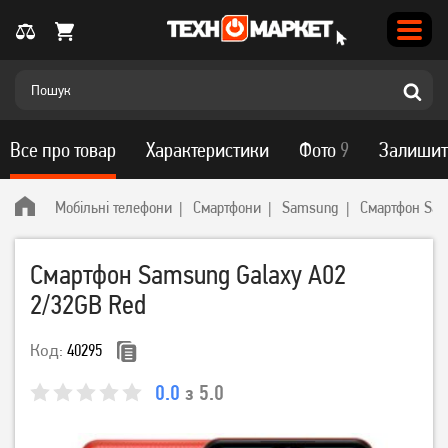
Все про товар
Характеристики
Фото
9
Залишит
Мобільні телефони
Смартфони
Samsung
Смартфон Sam
Смартфон Samsung Galaxy A02
2/32GB Red
Код:
40295
0.0
з 5.0