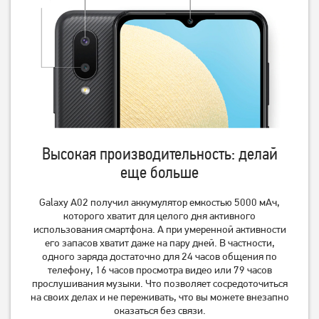
Смартфон Xiaomi Redmi
Смартфон Xiaomi Redmi
Note 14S 8/256GB Midnight
Note 14S 8/256GB NFC
Black (Global) (із зарядним
Aurora Purple (Global) (із
12 699
грн
12 469
грн
пристроєм)
зарядним пристроєм)
11 129
10 939
грн
грн
Высокая производительность: делай
еще больше
Galaxy A02 получил аккумулятор емкостью 5000 мАч,
которого хватит для целого дня активного
использования смартфона. А при умеренной активности
его запасов хватит даже на пару дней. В частности,
одного заряда достаточно для 24 часов общения по
телефону, 16 часов просмотра видео или 79 часов
прослушивания музыки. Что позволяет сосредоточиться
на своих делах и не переживать, что вы можете внезапно
оказаться без связи.
Смартфон Xiaomi Redmi
Смартфон Xiaomi Redmi