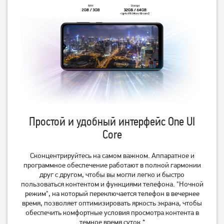
Смартфон Xiaomi Redmi
Смартфон Xiaomi Redmi
Note 14 Pro+ 5G 8/256Gb
Note 14 Pro+ 5G 8/256Gb
Midnight Black (Global) (із
Midnight Black (Global)
17 639
грн
17 909
грн
зарядним пристроєм)
Простой и удобный интерфейс One UI
15 979
16 229
грн
грн
Core
Сконцентрируйтесь на самом важном. Аппаратное и
программное обеспечение работают в полной гармонии
друг с другом, чтобы вы могли легко и быстро
пользоваться контентом и функциями телефона. "Ночной
режим", на который переключается телефон в вечернее
время, позволяет оптимизировать яркость экрана, чтобы
обеспечить комфортные условия просмотра контента в
темное время суток.*