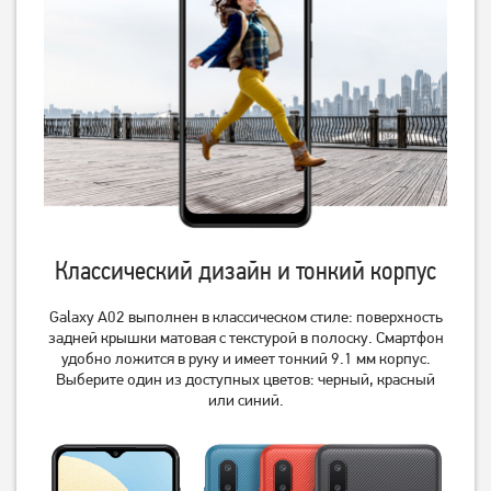
Смартфон Samsung Galaxy
Смартфон Samsung Galaxy
A56 5G 8/256Gb Graphite
A26 5G 8/256GB Mint (SM-
(A566)
A266BLGC)
18 999
12 299
грн
грн
Классический дизайн и тонкий корпус
Galaxy A02 выполнен в классическом стиле: поверхность
задней крышки матовая с текстурой в полоску. Смартфон
удобно ложится в руку и имеет тонкий 9.1 мм корпус.
Выберите один из доступных цветов: черный, красный
или синий.
Смартфон Samsung Galaxy
Смартфон Samsung Galaxy
A56 5G 8/256Gb Light Gray
A56 5G 8/256Gb Pink
(A566)
(A566)