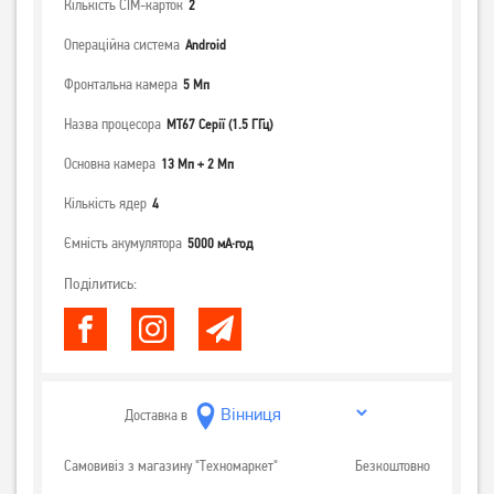
Кількість СІМ-карток
2
Операційна система
Android
Фронтальна камера
5 Мп
Назва процесора
MT67 Серії (1.5 ГГц)
Основна камера
13 Мп + 2 Мп
Кількість ядер
4
Ємність акумулятора
5000 мА·год
Поділитись:
Доставка в
Самовивіз з магазину "Техномаркет"
Безкоштовно