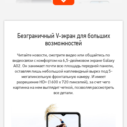
Безграничный V-экран для больших
возможностей
Читайте новости, смотрите видео или общайтесь по
Смартфон Xiaomi Redmi
Смартфон Samsung Galaxy
Note 14 8/256GB Midnight
видеосвязи с комфортом на 6,5-дюймовом экране Galaxy
A16 4/128GB Gray (SM-
Black
A165FZAB)
A02. Он занимает почти всю площадь передней панели,
оставляя лишь небольшой каплевидный вырез под 5-
9 499
7 199
грн
грн
мегапиксельную фронтальную камеру. И имеет
разрешение HD+ (1600 х 720 пикселей), за счет чего
картинка на нем выглядит четкой, позволяя рассмотреть
все детали.