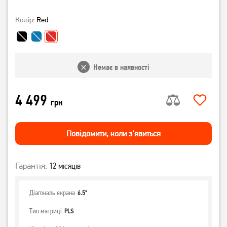
Колір:
Red
Немає в наявності
4 499
грн
Повiдомити, коли з'явиться
Гарантія:
12 місяців
Діагональ екрана
6.5"
Тип матриці
PLS