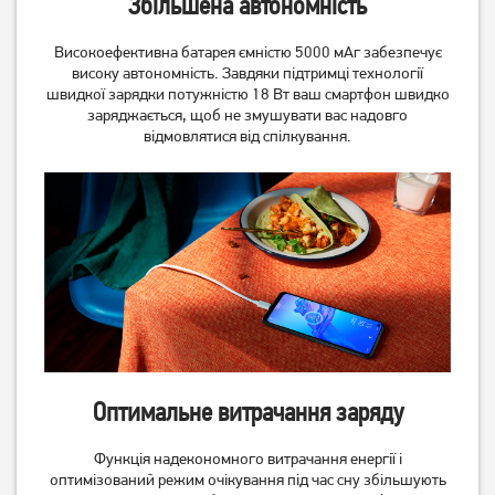
Збільшена автономність
Високоефективна батарея ємністю 5000 мАг забезпечує
високу автономність. Завдяки підтримці технології
швидкої зарядки потужністю 18 Вт ваш смартфон швидко
заряджається, щоб не змушувати вас надовго
відмовлятися від спілкування.
Смартфон Xiaomi Redmi
Смартфон Xiaomi Redmi
Note 14 Pro+ 5G 8/256Gb
Note 14 Pro+ 5G 8/256Gb
Midnight Black (Global) (із
Midnight Black (Global)
17 639
грн
17 909
грн
зарядним пристроєм)
15 979
16 229
грн
грн
Оптимальне витрачання заряду
Функція надекономного витрачання енергії і
оптимізований режим очікування під час сну збільшують