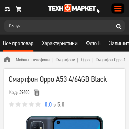
Все про товар
Характеристики
Фото
8
Залишит
Мобільні телефони
Смартфони
Oppo
Смартфон Oppo A5
Смартфон Oppo A53 4/64GB Black
Код:
39480
0.0
з 5.0