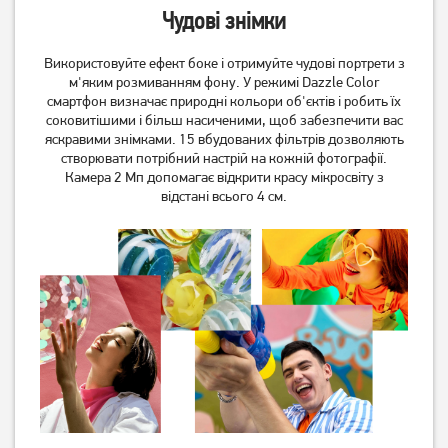
Чудові знімки
Використовуйте ефект боке і отримуйте чудові портрети з
м'яким розмиванням фону. У режимі Dazzle Color
смартфон визначає природні кольори об'єктів і робить їх
соковитішими і більш насиченими, щоб забезпечити вас
яскравими знімками. 15 вбудованих фільтрів дозволяють
створювати потрібний настрій на кожній фотографії.
Камера 2 Мп допомагає відкрити красу мікросвіту з
відстані всього 4 см.