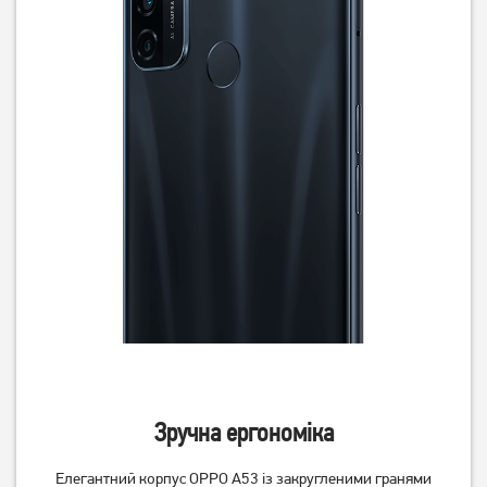
Смартфон Xiaomi Redmi
Смартфон Xiaomi Redmi
Note 14S 8/256GB Midnight
Note 14S 8/256GB NFC
Black (Global) (із зарядним
Aurora Purple (Global) (із
12 699
грн
12 469
грн
пристроєм)
зарядним пристроєм)
11 129
10 939
грн
грн
Зручна ергономіка
Смартфон Xiaomi Redmi
Смартфон Xiaomi Redmi
Note 14S 8/128Gb Ocean
Note 14S 8/128GB Midnight
Елегантний корпус OPPO A53 із закругленими гранями
Blue NFC (Global) (із
Black NFC (Global) (із