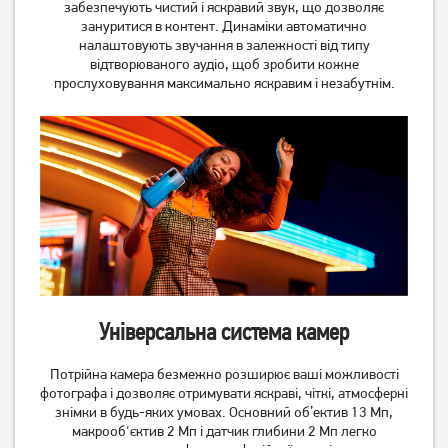
забезпечують чистий і яскравий звук, що дозволяє
зануритися в контент. Динаміки автоматично
налаштовують звучання в залежності від типу
відтворюваного аудіо, щоб зробити кожне
прослуховування максимально яскравим і незабутнім.
Універсальна система камер
Потрійна камера безмежно розширює ваші можливості
фотографа і дозволяє отримувати яскраві, чіткі, атмосферні
знімки в будь-яких умовах. Основний об’ектив 13 Мп,
макрооб'єктив 2 Мп і датчик глибини 2 Мп легко