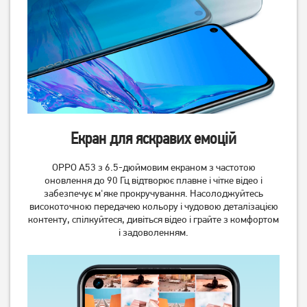
Смартфон Samsung Galaxy
Смартфон Samsung Galaxy
A56 5G 8/256Gb Graphite
A26 5G 8/256GB Mint (SM-
(A566)
A266BLGC)
18 999
12 299
грн
грн
Екран для яскравих емоцій
OPPO A53 з 6.5-дюймовим екраном з частотою
оновлення до 90 Гц відтворює плавне і чітке відео і
забезпечує м'яке прокручування. Насолоджуйтесь
високоточною передачею кольору і чудовою деталізацією
контенту, спілкуйтеся, дивіться відео і грайте з комфортом
і задоволенням.
Смартфон Samsung Galaxy
Смартфон Samsung Galaxy
A56 5G 8/256Gb Light Gray
A56 5G 8/256Gb Pink
(A566)
(A566)
18 999
18 999
грн
грн