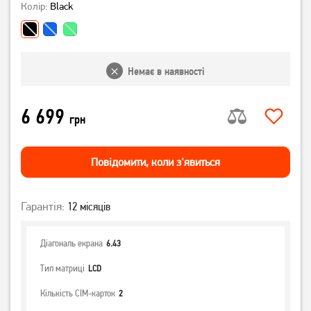
Колір:
Black
Немає в наявності
6 699
грн
Повiдомити, коли з'явиться
Гарантія:
12 місяців
Діагональ екрана
6.43
Тип матриці
LCD
Кількість СІМ-карток
2