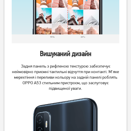
Вишуканий дизайн
Смартфон Xiaomi Redmi
Смартфон Xiaomi Redmi
Задня панель з рифленою текстурою забезпечує
Note 14S 8/256GB NFC
Note 14S 8/256GB NFC
неймовірно приємні тактильні відчуття при контакті. М'яке
Ocean Blue (Global) (із
Midnight Black (Global) (із
мерехтіння і переливи кольору на задній панелі роблять
12 469
грн
12 469
грн
зарядним пристроєм)
зарядним пристроєм)
OPPO A53 стильним пристроєм, що заслуговує
10 939
10 939
грн
грн
підвищеної уваги.