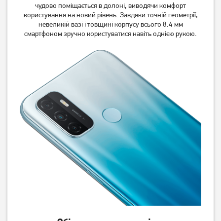
11 139
грн
11 139
грн
чудово поміщається в долоні, виводячи комфорт
зарядним пристроєм)
зарядним пристроєм)
9 449
9 449
користування на новий рівень. Завдяки точній геометрії,
грн
грн
невеликій вазі і товщині корпусу всього 8.4 мм
смартфоном зручно користуватися навіть однією рукою.
Смартфон Xiaomi Redmi
Смартфон Xiaomi Redmi
Note 14S 8/128GB Aurora
Note 14 Pro+ 5G 8/256Gb
Purple NFC (Global) (із
Midnight Black UA UCRF
11 199
грн
17 909
грн
зарядним пристроєм)
9 499
16 229
грн
грн