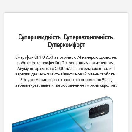
Супершвидкість. Суперавтономність.
Суперкомфорт
Смартфон Xiaomi Redmi
Смартфон Samsung Galaxy
Note 14 8/256GB Midnight
A16 4/128GB Gray (SM-
Смартфон OPPO A53 з потрійною AI камерою дозволяє
Black
A165FZAB)
робити фото професійної якості одним натисненням.
Акумулятор ємністю 5000 мАг з підтримкою швидкої
9 499
7 199
грн
грн
зарядки дає можливість відчути новий рівень свободи.
6.5-дюймовий екран з частотою оновлення 90 Гц
забезпечує плавне чітке зображення і м'який скролінг.