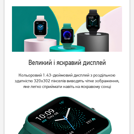
Смарт-годинник Gelius
Смарт-годинник Gelius
Amazwatch Ultra GP-
Amazwatch Ultra GP-
SW011 Black
SW011 Titan
2 049
2 049
грн
грн
Великий і яскравий дисплей
Кольоровий 1.43-дюймовий дисплей з роздільною
здатністю 320х302 пікселів виводять чітке зображення,
яке легко сприймати навіть на яскравому сонці
Смарт-годинник Gelius GP-
Смарт-годинник Gelius GP-
SW014 (Amazwatch GTi)
SW014 (Amazwatch GTi)
Gold Rose
Crystal White