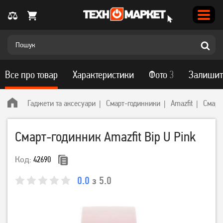
Все про товар
Характеристики
Фото
3
Залишит
Гаджети та аксесуари
Смарт-годинники
Amazfit
Смарт-
Смарт-годинник Amazfit Bip U Pink
Код:
42690
0.0
з 5.0