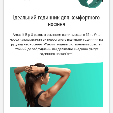
Amazwatch Light GP-
Amazwatch Light GP-
SW015 Black
SW015 Pink
Ідеальний годинник для комфортного
1 349
1 349
грн
грн
носіння
Amazfit Bip U разом з ремінцем важить всього 31 г. Уже
через кілька хвилин ви перестанете відчувати годинник на
руці під час носіння. М'який і міцний силіконовий браслет
стійкий до забруднень, він делікатно і надійно фіксує
годинник на зап'ясті.
Смарт-годинник Gelius Pro
Смарт-годинник Gelius GP-
GP-SW008 Black
SW016 Tactical Heavy Silver
Titan
1 449
грн
2 499
грн
Немає в наявності