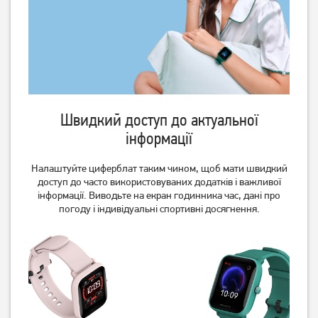
Смарт-годинник Gelius Pro
Смарт-годинник Gelius Pro
GP-SW009 Amazwatch
GP-SW009 Amazwatch
Numix Black
Numix Gold
Швидкий доступ до актуальної
інформації
1 299
1 299
грн
грн
Налаштуйте циферблат таким чином, щоб мати швидкий
доступ до часто використовуваних додатків і важливої
інформації. Виводьте на екран годинника час, дані про
погоду і індивідуальні спортивні досягнення.
Смарт-годинник Gelius
Смарт-годинник Gelius