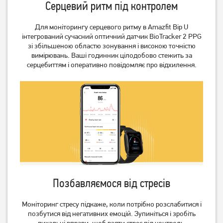
Серцевий ритм під контролем
Для моніторингу серцевого ритму в Amazfit Bip U
інтегрований сучасний оптичний датчик BioTracker 2 PPG
зі збільшеною областю зонування і високою точністю
вимірювань. Ваші годинник цілодобово стежить за
серцебиттям і оперативно повідомляє про відхилення.
Смарт-годинник AmiGo
Смарт-годинник AmiGo
GO007 FLEXI GPS Black
GO007 FLEXI GPS Blue
849
749
грн
грн
Немає в наявності
Немає в наявності
Позбавляємося від стресів
Моніторинг стресу підкаже, коли потрібно розслабитися і
позбутися від негативних емоцій. Зупиніться і зробіть
дихальні вправи, щоб взяти стрес під контроль.