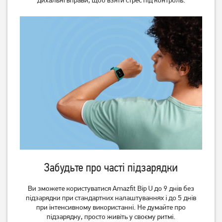
Смарт-годинник AmiGo
Смарт-годинник Gelius Pro
GO007 FLEXI GPS Pink
GP-SW008 Grey
1 049
1 549
грн
грн
Немає в наявності
Немає в наявності
Забудьте про часті підзарядки
Ви зможете користуватися Amazfit Bip U до 9 днів без
підзарядки при стандартних налаштуваннях і до 5 днів
при інтенсивному використанні. Не думайте про
підзарядку, просто живіть у своєму ритмі.