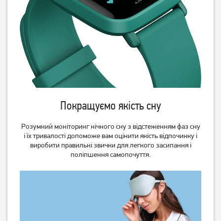
2 049
2 049
грн
грн
Покращуємо якість сну
Розумний моніторинг нічного сну з відстеженням фаз сну
Смарт-годинник Xiaomi
Смарт-годинник Xiaomi
і їх тривалості допоможе вам оцінити якість відпочинку і
Redmi Watch 5 Lite Black
Redmi Watch 5 Active Black
виробити правильні звички для легкого засипання і
поліпшення самопочуття.
2 199
1 749
грн
грн