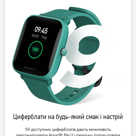
Циферблати на будь-який смак і настрій
50 доступних циферблатів дають можливість
персоналізувати Amazfit Bip U і ідеально підлаштувати