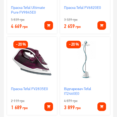
Праска Tefal Ultimate
Праска Tefal FV6820E0
Pure FV9845E0
5 839
грн
3 329
грн
4 669
2 659
грн
грн
-
20
%
-
20
%
Праска Tefal FV2835E0
Відпарювач Tefal
IT2460E0
2 119
грн
4 879
грн
1 689
3 899
грн
грн