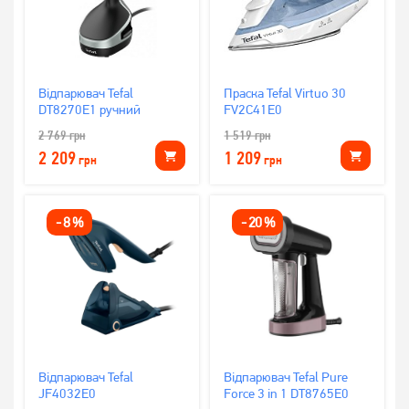
Відпарювач Tefal
Праска Tefal Virtuo 30
DT8270E1 ручний
FV2C41E0
2 769
грн
1 519
грн
2 209
1 209
грн
грн
-
8
%
-
20
%
Відпарювач Tefal
Відпарювач Tefal Pure
JF4032E0
Force 3 in 1 DT8765E0