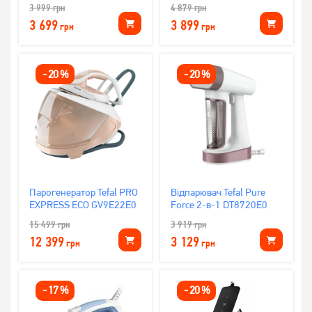
3 999
грн
4 879
грн
3 699
3 899
грн
грн
-
20
%
-
20
%
Парогенератор Tefal PRO
Відпарювач Tefal Pure
EXPRESS ECO GV9E22E0
Force 2-в-1 DT8720E0
15 499
грн
3 919
грн
12 399
3 129
грн
грн
-
17
%
-
20
%