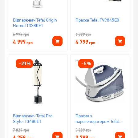
Відпарювач Tefal Origin
Праска Tefal FV9845E0
Home IT3280E1
6 999
грн
6 099
грн
4 999
4 799
грн
грн
-
20
%
-
5
%
Відпарювач Tefal Pro
Праска з
Style IT3480E1
парогенератором Tefal
EXPRESS OPTIMAL
7 829
грн
3 999
грн
SV4110E0
6 259
3 789