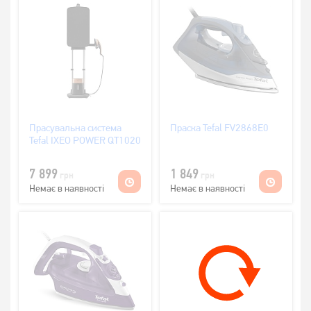
Прасувальна система
Праска Tefal FV2868E0
Tefal IXEO POWER QT1020
7 899
1 849
грн
грн
Немає в наявності
Немає в наявності