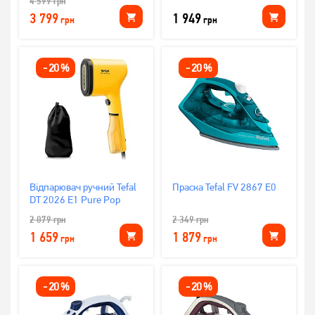
4 599
грн
3 799
1 949
грн
грн
-
20
%
-
20
%
Відпарювач ручний Tefal
Праска Tefal FV 2867 E0
DT 2026 E1 Pure Pop
2 079
грн
2 349
грн
1 659
1 879
грн
грн
-
20
%
-
20
%