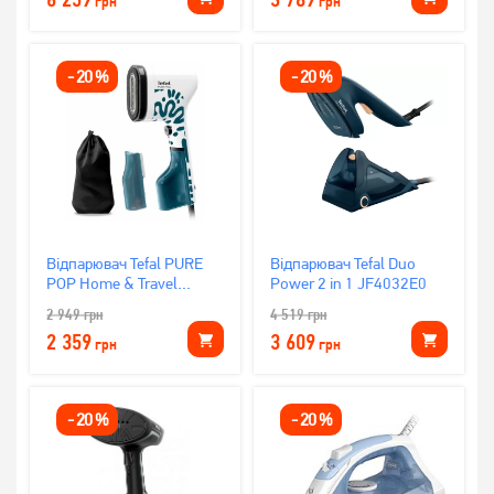
грн
грн
-
20
%
-
20
%
Відпарювач Tefal PURE
Відпарювач Tefal Duo
POP Home & Travel
Power 2 in 1 JF4032E0
DT2040E1
2 949
грн
4 519
грн
2 359
3 609
грн
грн
-
20
%
-
20
%