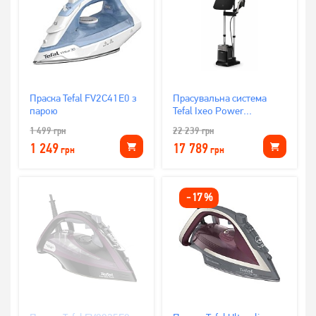
Праска Tefal FV2C41E0 з
Прасувальна система
парою
Tefal Ixeo Power
QT2028F0
1 499
грн
22 239
грн
1 249
17 789
грн
грн
-
17
%