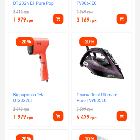
DT 2024 E1 Pure Pop
FV8064E0
2 479
грн
3 969
грн
1 979
3 169
грн
грн
-
20
%
-
20
%
Відпарювач Tefal
Праска Tefal Ultimate
DT2022E1
Pure FV9835E0
2 479
грн
5 599
грн
1 979
4 479
грн
грн
-
20
%
-
20
%