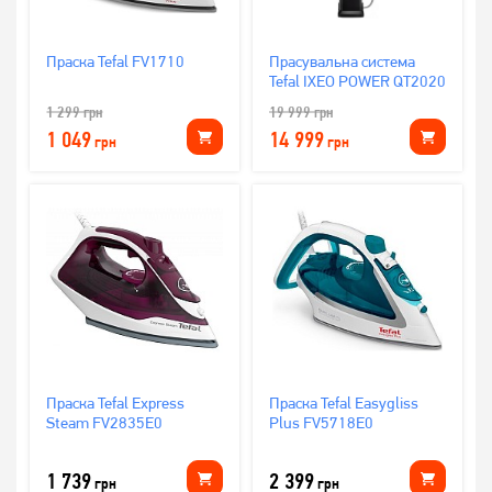
Праска Tefal FV1710
Прасувальна система
Tefal IXEO POWER QT2020
1 299
грн
19 999
грн
1 049
14 999
грн
грн
Праска Tefal Express
Праска Tefal Easygliss
Steam FV2835E0
Plus FV5718E0
1 739
2 399
грн
грн