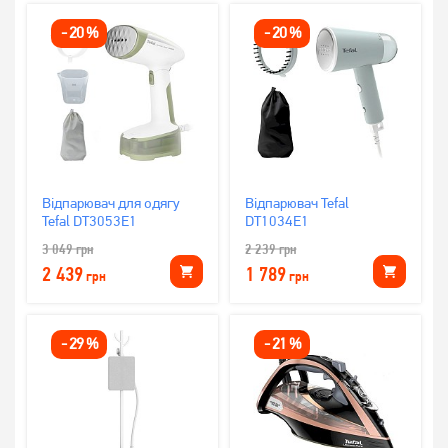
-
20
%
-
20
%
Відпарювач для одягу
Відпарювач Tefal
Tefal DT3053E1
DT1034E1
3 049
грн
2 239
грн
2 439
1 789
грн
грн
-
29
%
-
21
%