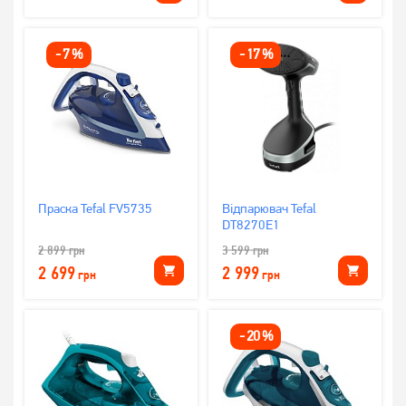
-
7
%
-
17
%
Праска Tefal FV5735
Відпарювач Tefal
DT8270E1
2 899
грн
3 599
грн
2 699
2 999
грн
грн
-
20
%