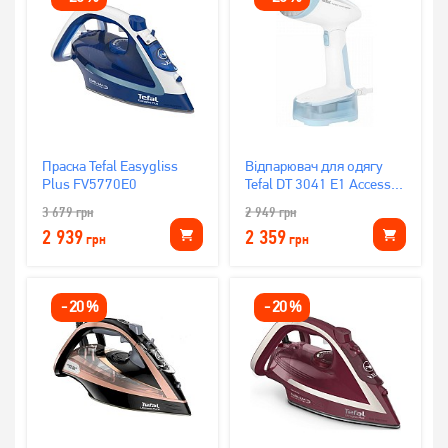
Праска Tefal Easygliss
Відпарювач для одягу
Plus FV5770E0
Tefal DT 3041 E1 Access
Steam Pocket
3 679
грн
2 949
грн
2 939
2 359
грн
грн
-
20
%
-
20
%