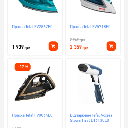
Праска Tefal FV2867E0
Праска Tefal FV5718E0
2 949
грн
1 939
2 359
грн
грн
-
17
%
Праска Tefal FV8064E0
Відпарювач Tefal Access
Steam First DT6130E0