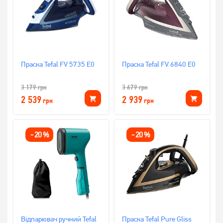
Праска Tefal FV 5735 E0
Праска Tefal FV 6840 E0
3 179
грн
3 679
грн
2 539
2 939
грн
грн
-
20
%
-
20
%
Відпарювач ручний Tefal
Праска Tefal Pure Gliss