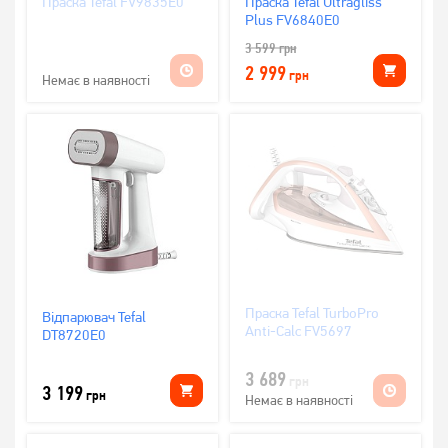
Праска Tefal FV9835E0
Праска Tefal Ultragliss
Plus FV6840E0
3 599
грн
2 999
грн
Немає в наявності
Праска Tefal TurboPro
Відпарювач Tefal
Anti-Calc FV5697
DT8720E0
3 689
грн
3 199
грн
Немає в наявності