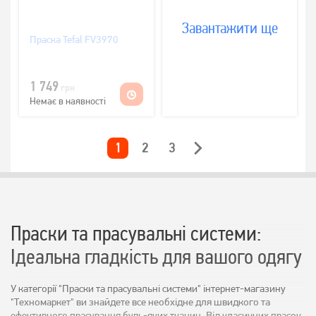
Завантажити ще
Праска Tefal FV3970
1 749
грн
Немає в наявності
1
2
3
Праски та прасувальні системи:
Ідеальна гладкість для вашого одягу
У категорії "Праски та прасувальні системи" інтернет-магазину
"Техномаркет" ви знайдете все необхідне для швидкого та
ефективного прасування будь-яких тканин. Від класичних прасок