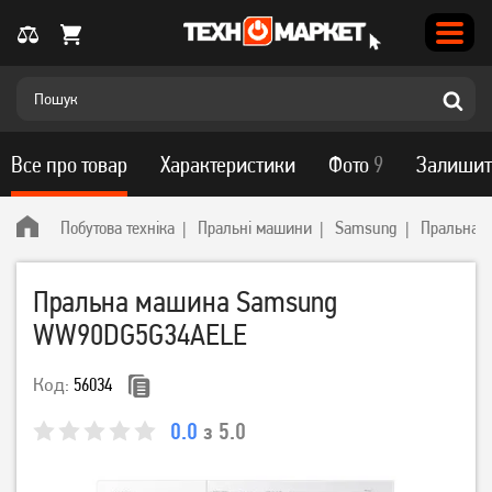
Все про товар
Характеристики
Фото
9
Залишит
Побутова техніка
Пральні машини
Samsung
Пральна 
Пральна машина Samsung
WW90DG5G34AELE
Код:
56034
0.0
з 5.0