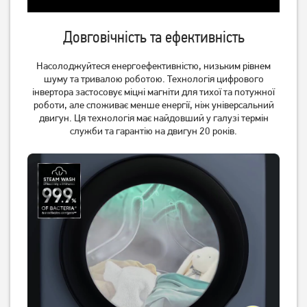
Пральна машина Whirlpool
Пральна машина Grunhelm
Довговічність та ефективність
FFB 8248 BV
GWB-W701-W
4 499
грн
Насолоджуйтеся енергоефективністю, низьким рівнем
18 799
3 999
грн
грн
шуму та тривалою роботою. Технологія цифрового
інвертора застосовує міцні магніти для тихої та потужної
роботи, але споживає менше енергії, ніж універсальний
двигун. Ця технологія має найдовший у галузі термін
служби та гарантію на двигун 20 років.