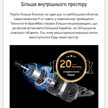
Більше внутрішнього простору
Періть більше білизни за один раз із найбільшим обсягом
завантаженням 9 кг навіть у невеликому приміщенні.
Технологія SpaceMax створює більше місця всередині, що
дозволяє встановити більший барабан, не збільшуючи
зовнішні габарити. Ось чому ваша пральна машина легко
вмонтується в будь-який простір.
Пральна машина з баком
Прально-сушильна
Gorenje WNHPI62SCSIRV
машина Whirlpool FFWDB
1176258 BCV UA
23 319
грн
31 089
грн
18 649
24 869
грн
грн