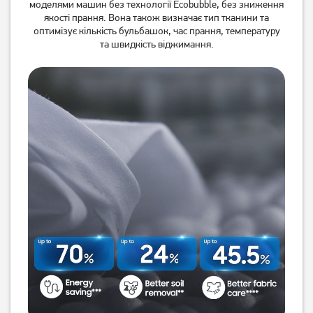
моделями машин без технології Ecobubble, без зниження
якості прання. Вона також визначає тип тканини та
оптимізує кількість бульбашок, час прання, температуру
та швидкість віджимання.
Пральна машина Indesit
Пральна машина Vimar
OMTWSE 61051 WK UA
VWM-65BS
вузька
14 629
грн
5 229
грн
11 699
4 179
грн
грн
Пральна машина Vimar
Пральна машина Whirlpool