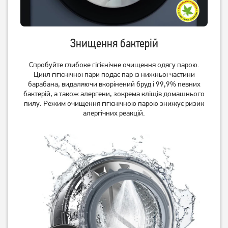
Знищення бактерій
Спробуйте глибоке гігієнічне очищення одягу парою.
Цикл гігієнічної пари подає пар із нижньої частини
барабана, видаляючи вкорінений бруд і 99,9% певних
бактерій, а також алергени, зокрема кліщів домашнього
пилу. Режим очищення гігієнічною парою знижує ризик
алергічних реакцій.