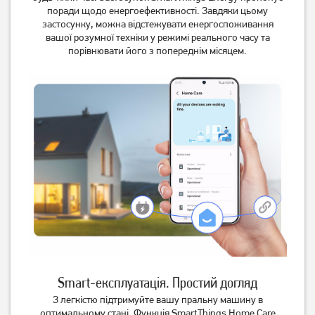
поради щодо енергоефективності. Завдяки цьому
застосунку, можна відстежувати енергоспоживання
вашої розумної техніки у режимі реального часу та
порівнювати його з попереднім місяцем.
Smart-експлуатація. Простий догляд
З легкістю підтримуйте вашу пральну машину в
оптимальному стані. Функція SmartThings Home Care