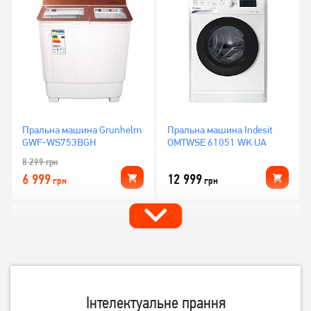
Пральна машина Grunhelm
Пральна машина Indesit
GWF-WS753BGH
OMTWSE 61051 WK UA
8 299
грн
6 999
12 999
грн
грн
Інтелектуальне прання