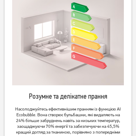
Пральна машина Indesit
Пральна машина Edler
BWSE71293XWBVUA
EWF6031
17 419
грн
10 499
грн
13 929
9 999
Розумне та делікатне прання
грн
грн
Насолоджуйтесь ефективнішим пранням із функцією AI
Ecobubble. Вона створює бульбашки, які видаляють на
24% більше забруднень навіть за низьких температур,
заощаджуючи 70% енергії та забезпечуючи на 45,5%
кращий догляд за тканиною, порівняно з попередніми