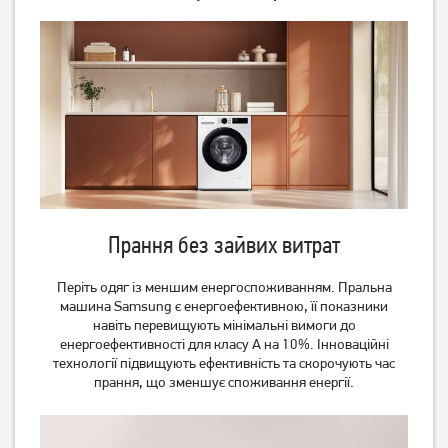
Пральна машина Gorenje
Пральна машина Gorenje
WNHPI72SCSIRV/UA
WNHPI62SCSIRV
20 799
19 799
грн
грн
Прання без зайвих витрат
Періть одяг із меншим енергоспоживанням. Пральна
машина Samsung є енергоефективною, її показники
навіть перевищують мінімальні вимоги до
енергоефективності для класу A на 10%. Інноваційні
технології підвищують ефективність та скорочують час
Пральна машина
Пральна машина Whirlpool
прання, що зменшує споживання енергії.
напівавтомат Milano XPB-
WRBSB6228BUA
30 PA GREEN
3 559
15 199
грн
грн