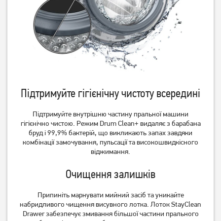
Підтримуйте гігієнічну чистоту всередині
Підтримуйте внутрішню частину пральної машини
гігієнічно чистою. Режим Drum Clean+ видаляє з барабана
бруд і 99,9% бактерій, що викликають запах завдяки
комбінації замочування, пульсації та високошвидкісного
віджимання.
Очищення залишків
Припиніть марнувати мийний засіб та уникайте
набридливого чищення висувного лотка. Лоток StayClean
Drawer забезпечує змивання більшої частини прального