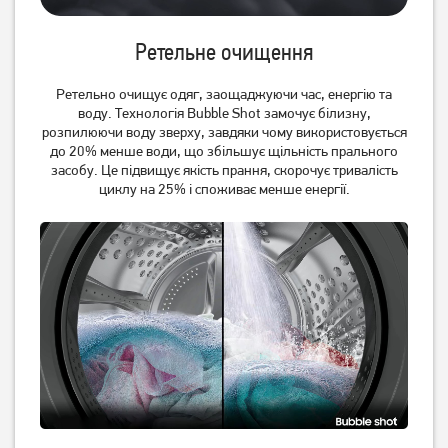
VWM-69RS напівавтомат
WRBSB 6228 BUA вузька
5 369
грн
17 939
грн
Ретельне очищення
4 289
14 349
грн
грн
Ретельно очищує одяг, заощаджуючи час, енергію та
воду. Технологія Bubble Shot замочує білизну,
розпилюючи воду зверху, завдяки чому використовується
до 20% менше води, що збільшує щільність прального
засобу. Це підвищує якість прання, скорочує тривалість
циклу на 25% і споживає менше енергії.
Пральна машина Ardesto
Пральна машина Candy
WMS-7117IWBD
RO14116DWMCE-9
14 269
грн
11 409
18 209
грн
грн