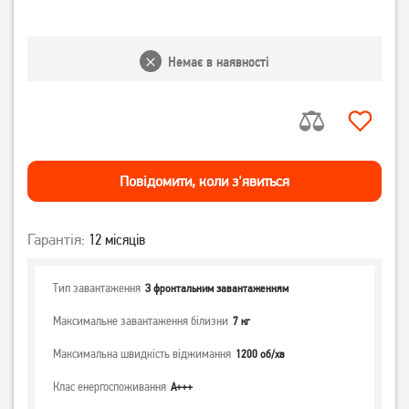
Немає в наявності
Повiдомити, коли з'явиться
Гарантія:
12 місяців
Тип завантаження
З фронтальним завантаженням
Максимальне завантаження білизни
7 кг
Максимальна швидкість віджимання
1200 об/хв
Клас енергоспоживання
А+++