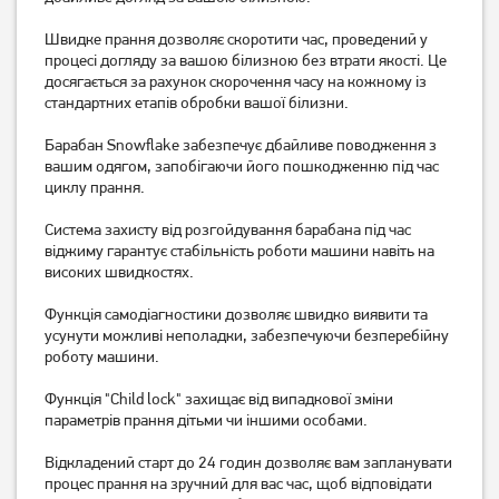
WNHPI72SCSIRV/UA
WNHPI62SCSIRV
Швидке прання дозволяє скоротити час, проведений у
20 799
процесі догляду за вашою білизною без втрати якості. Це
19 799
грн
грн
досягається за рахунок скорочення часу на кожному із
стандартних етапів обробки вашої білизни.
Барабан Snowflake забезпечує дбайливе поводження з
вашим одягом, запобігаючи його пошкодженню під час
циклу прання.
Система захисту від розгойдування барабана під час
віджиму гарантує стабільність роботи машини навіть на
високих швидкостях.
Функція самодіагностики дозволяє швидко виявити та
усунути можливі неполадки, забезпечуючи безперебійну
Пральна машина
Пральна машина Whirlpool
роботу машини.
напівавтомат Milano XPB-
WRBSB6228BUA
30 PA GREEN
Функція "Child lock" захищає від випадкової зміни
3 559
15 199
грн
грн
параметрів прання дітьми чи іншими особами.
Відкладений старт до 24 годин дозволяє вам запланувати
процес прання на зручний для вас час, щоб відповідати