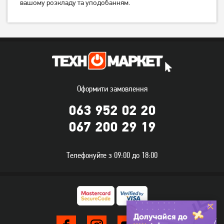
вашому розкладу та уподобанням.
Пральна машина Indesit
Пральна машина Edler
Оформити замовлення
BWSE71293XWBVUA
EWF6031
063 952 02 20
17 419
грн
10 499
грн
13 929
9 999
067 200 29 19
грн
грн
Телефонуйте з 09:00 до 18:00