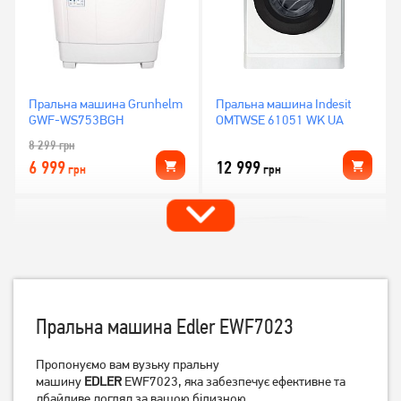
Пральна машина Grunhelm
Пральна машина Indesit
GWF-WS753BGH
OMTWSE 61051 WK UA
8 299
грн
6 999
12 999
грн
грн
Пральна машина Edler EWF7023
Пропонуємо вам вузьку пральну
машину
EDLER
EWF7023, яка забезпечує ефективне та
Пральна машина Gorenje
Пральна машина Gorenje
дбайливе догляд за вашою білизною.