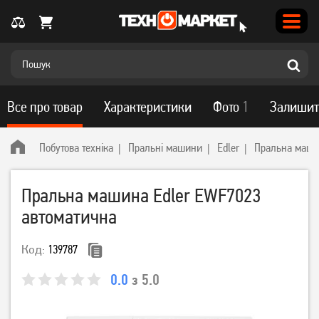
Все про товар
Характеристики
Фото
1
Залишит
Побутова техніка
Пральні машини
Edler
Пральна маши
Пральна машина Edler EWF7023
автоматична
Код:
139787
0.0
з 5.0