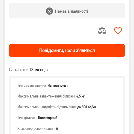
Немає в наявності
Повiдомити, коли з'явиться
Гарантія:
12 місяців
Тип завантаження
Напівавтомат
Максимальне завантаження білизни
6.5 кг
Максимальна швидкість віджимання
до 800 об/хв
Тип двигуна
Колекторний
Клас енергоспоживання
А