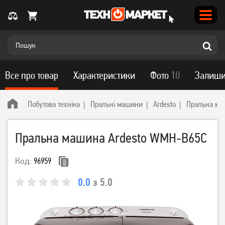
Все про товар
Характеристики
Фото
10
Залиши
Побутова техніка
Пральні машини
Ardesto
Пральна ма
Пральна машина Ardesto WMH-B65C
Код:
96959
0.0
з 5.0