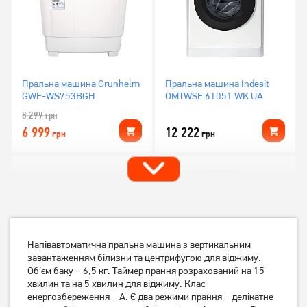
Пральна машина Grunhelm
Пральна машина Indesit
GWF-WS753BGH
OMTWSE 61051 WK UA
8 299
грн
6 999
12 222
грн
грн
Напівавтоматична пральна машина з вертикальним
завантаженням білизни та центрифугою для віджиму.
Об’єм баку – 6,5 кг. Таймер прання розрахований на 15
хвилин та на 5 хвилин для віджиму. Клас
енергозбереження – A. Є два режими прання – делікатне
Пральна машина Gorenje
Пральна машина Gorenje